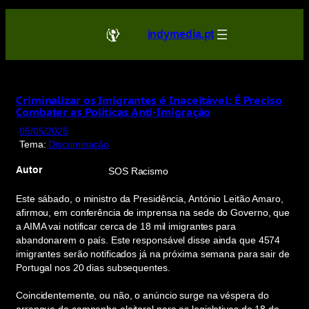
Saltar
para
indymedia.pt
o
conteúdo
Criminalizar os Imigrantes é Inaceitável: É Preciso
Combater as Políticas Anti-Imigração
05/05/2025
Tema:
Discriminação
Autor
SOS Racismo
Este sábado, o ministro da Presidência, António Leitão Amaro,
afirmou, em conferência de imprensa na sede do Governo, que
a AIMA vai notificar cerca de 18 mil imigrantes para
abandonarem o país. Este responsável disse ainda que 4574
imigrantes serão notificados já na próxima semana para sair de
Portugal nos 20 dias subsequentes.
Coincidentemente, ou não, o anúncio surge na véspera do