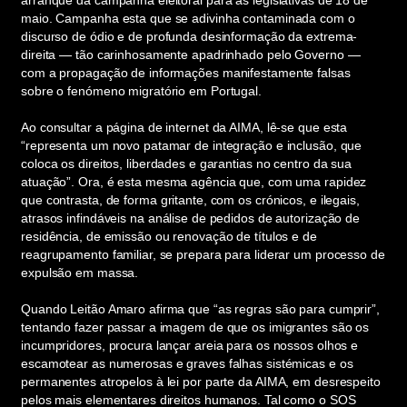
arranque da campanha eleitoral para as legislativas de 18 de
maio. Campanha esta que se adivinha contaminada com o
discurso de ódio e de profunda desinformação da extrema-
direita — tão carinhosamente apadrinhado pelo Governo —
com a propagação de informações manifestamente falsas
sobre o fenómeno migratório em Portugal.
Ao consultar a página de internet da AIMA, lê-se que esta
“representa um novo patamar de integração e inclusão, que
coloca os direitos, liberdades e garantias no centro da sua
atuação”. Ora, é esta mesma agência que, com uma rapidez
que contrasta, de forma gritante, com os crónicos, e ilegais,
atrasos infindáveis na análise de pedidos de autorização de
residência, de emissão ou renovação de títulos e de
reagrupamento familiar, se prepara para liderar um processo de
expulsão em massa.
Quando Leitão Amaro afirma que “as regras são para cumprir”,
tentando fazer passar a imagem de que os imigrantes são os
incumpridores, procura lançar areia para os nossos olhos e
escamotear as numerosas e graves falhas sistémicas e os
permanentes atropelos à lei por parte da AIMA, em desrespeito
pelos mais elementares direitos humanos. Tal como o SOS