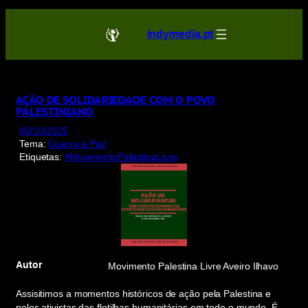
Saltar
para
indymedia.pt
o
conteúdo
AÇÃO DE SOLIDARIEDADE COM O POVO
PALESTINIANO
06/10/2025
Tema:
Guerra e Paz
Etiquetas:
#MovimentoPalestinaLivre
Autor
Movimento Palestina Livre Aveiro Ilhavo
Assisitimos a momentos históricos de ação pela Palestina e
pelos ativistas das flotilhas humanitárias em todo o mundo. É