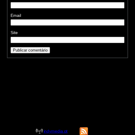
Email
Site
indymedia.pt