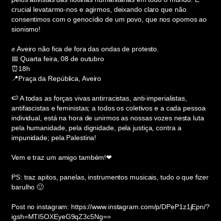
crucial levatarmo-nos e agirmos, deixando claro que não
consentimos com o genocídio de um povo, que nos opomos ao
sionismo!
✊ Aveiro não fica de fora das ondas de protesto.
📅 Quarta feira, 08 de outubro
⏰18h
📍Praça da República, Aveiro
🍉 A todas as forças vivas antirracistas, anti-imperialistas,
antifascistas e feministas; a todos os coletivos e a cada pessoa
individual, está na hora de unirmos as nossas vozes nesta luta
pela humanidade, pela dignidade, pela justiça, contra a
impunidade; pela Palestina!
Vem e traz um amigo também!❤
PS: traz apitos, panelas, instrumentos musicais, tudo o que fizer
barulho 🙂
Post no instagram: https://www.instagram.com/p/DPeP1z1jEpn/?
igsh=MTI5OXEyeG9qZ3c5Ng==