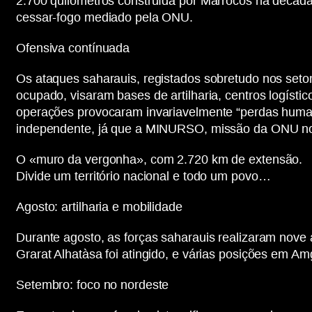
2.700 quilómetros construída por Marrocos na décad
cessar-fogo mediado pela ONU.
Ofensiva contínuada
Os ataques saharauis, registados sobretudo nos seto
ocupado, visaram bases de artilharia, centros logís
operações provocaram invariavelmente “perdas human
independente, já que a MINURSO, missão da ONU no ter
O «muro da vergonha», com 2.720 km de extensão.
Divide um território nacional e todo um povo…
Agosto: artilharia e mobilidade
Durante agosto, as forças saharauis realizaram no
Grarat Alhatàsa foi atingido, e várias posições em Am
Setembro: foco no nordeste