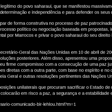
legítimo do povo saharaui, que se manifestou massivam
todeterminação e independência e para defender os seus d
ipar de forma construtiva no processo de paz patrocinad
rocesso político ou negociação baseada em propostas,
tal por Marrocos e privar o povo saharaui do seu direito i
cretário-Geral das Nações Unidas em 10 de abril de 200
oluções posteriores. Além disso, apresentou uma propo
eu firme compromisso com a consecução de uma paz justa
es diretas com a outra parte, com base no espírito e n
ia Geral e outras resoluções pertinentes das Nações Un
ições unilaterais que procuram sacrificar o Estado de d
e colocarão em risco a paz, a segurança e a estabilidade 
lisario-comunicado-bir-lehlou.html?m=1