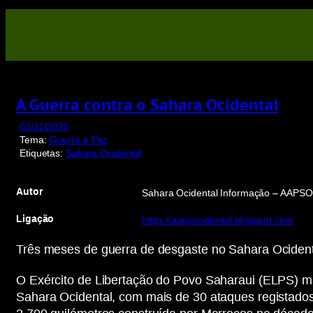
Saltar
para
o
conteúdo
A Guerra contra o Sahara Ocidental
02/11/2025
Tema:
Guerra e Paz
Etiquetas:
Sahara Ocidental
Autor
Sahara Ocidental Informação – AAPSO
Ligação
https://aapsocidental.blogspot.com
Três meses de guerra de desgaste no Sahara Ocident
O Exército de Libertação do Povo Saharaui (ELPS) ma
Sahara Ocidental, com mais de 30 ataques registados