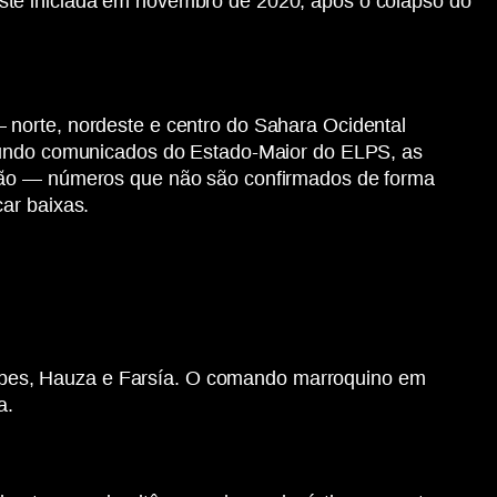
ste iniciada em novembro de 2020, após o colapso do
 norte, nordeste e centro do Sahara Ocidental
egundo comunicados do Estado-Maior do ELPS, as
ação — números que não são confirmados de forma
ar baixas.
hbes, Hauza e Farsía. O comando marroquino em
a.