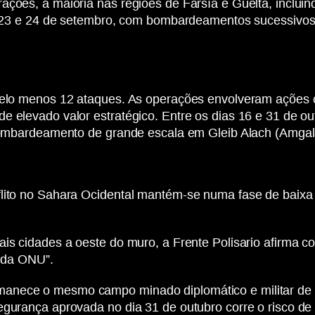
ações, a maioria nas regiões de Farsía e Guelta, incluin
 a 23 e 24 de setembro, com bombardeamentos sucessivos 
pelo menos 12 ataques. As operações envolveram ações c
de elevado valor estratégico. Entre os dias 16 e 31 de 
m bombardeamento de grande escala em Gleib Alach (Amgal
flito no Sahara Ocidental mantém-se numa fase de baixa
is cidades a oeste do muro, a Frente Polisario afirma co
a da ONU”.
anece o mesmo campo minado diplomático e militar de 
gurança aprovada no dia 31 de outubro corre o risco de v