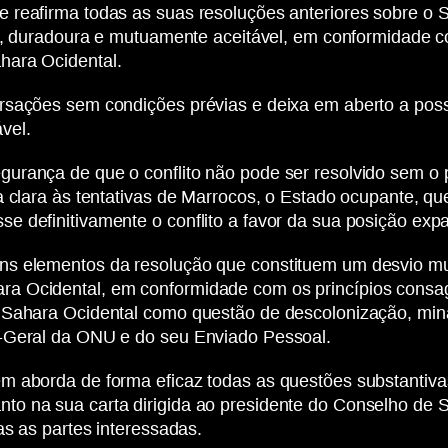
 reafirma todas as suas resoluções anteriores sobre o
ta, duradoura e mutuamente aceitável, em conformidade c
hara Ocidental.
rsações sem condições prévias e deixa em aberto a poss
vel.
urança de que o conflito não pode ser resolvido sem o p
a clara às tentativas de Marrocos, o Estado ocupante, qu
e definitivamente o conflito a favor da sua posição exp
ns elementos da resolução que constituem um desvio mu
ra Ocidental, em conformidade com os princípios consa
do Sahara Ocidental como questão de descolonização, m
o-Geral da ONU e do seu Enviado Pessoal.
em aborda de forma eficaz todas as questões substantiv
to na sua carta dirigida ao presidente do Conselho de
as as partes interessadas.