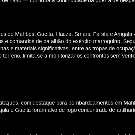
a de 1980 — confirma a continuidade da guerra de desga
res de Mahbes, Guelta, Hauza, Smara, Farsía e Amgala –
ticos e comandos de batalhão do exército marroquino. S
as e materiais significativas” entre as tropas de ocup
reno, limita-se a monitorizar os confrontos sem verific
ve ataques, com destaque para bombardeamentos em Ma
gala e Guelta foram alvo de fogo concentrado de artilhari