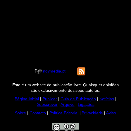
indymedia.pt
Este é um website de publicação livre. Quaisquer opiniões
são exclusivamente dos seus autores.
Página Inicial
|
Publicar
|
Guia de Publicação
|
Notícias
|
Subscrever
|
Arquivo
|
Ligações
Sobre
|
Contacto
|
Política Editorial
|
Privacidade
|
Aviso