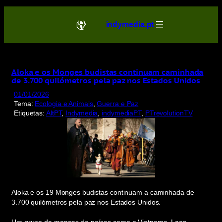
Saltar
para
indymedia.pt
o
conteúdo
Aloka e os Monges budistas continuam caminhada
de 3.700 quilómetros pela paz nos Estados Unidos
01/01/2026
Tema:
Ecologia e Animais
, 
Guerra e Paz
Etiquetas:
AltPT
, 
Indymedia
, 
indymediaPT
, 
PTrevolutionTV
Aloka e os 19 Monges budistas continuam a caminhada de
3.700 quilómetros pela paz nos Estados Unidos.