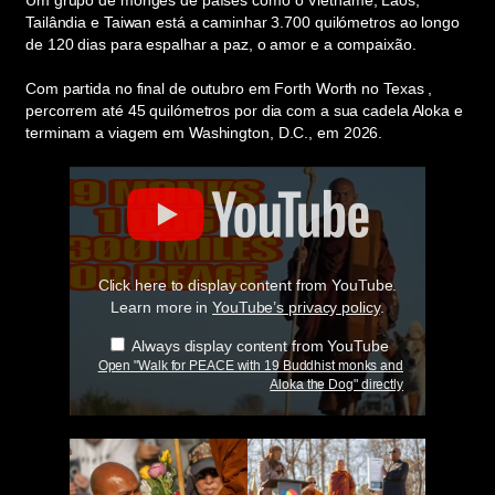
Um grupo de monges de países como o Vietname, Laos,
Tailândia e Taiwan está a caminhar 3.700 quilómetros ao longo
de 120 dias para espalhar a paz, o amor e a compaixão.
Com partida no final de outubro em Forth Worth no Texas ,
percorrem até 45 quilómetros por dia com a sua cadela Aloka e
terminam a viagem em Washington, D.C., em 2026.
Display
"Walk
for
PEACE
with
19
Buddhist
Click here to display content from YouTube.
monks
and
Learn more in
YouTube’s privacy policy
.
Aloka
the
Always display content from YouTube
Dog"
Open "Walk for PEACE with 19 Buddhist monks and
from
Aloka the Dog" directly
YouTube