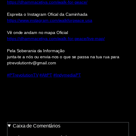
https://dhammacetiya.com/walk-for-peace/
Espreita o Instagram Ofical da Caminhada
https://www.instagram.com/walkforpeace.usa
Vê onde andam no mapa Oficial
https://dhammacetiya.com/walk-for-peace/live-map/
Pela Soberania da Informação
junta-te a nós ou envia-nos o que se passa na tua rua para
ptrevolutiontv@gmail.com
#PTrevolutionTV
#AltPT
#IndymediaPT
Caixa de Comentários