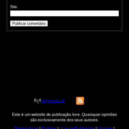
Site
indymedia.pt
Este é um website de publicação livre. Quaisquer opiniões
são exclusivamente dos seus autores.
Página Inicial
|
Publicar
|
Guia de Publicação
|
Notícias
|