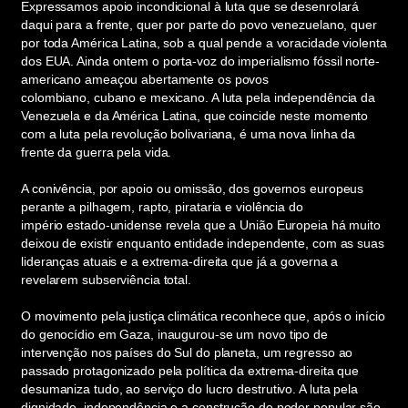
Expressamos apoio incondicional à luta que se desenrolará
daqui para a frente, quer por parte do povo venezuelano, quer
por toda América Latina, sob a qual pende a voracidade violenta
dos EUA. Ainda ontem o porta-voz do imperialismo fóssil norte-
americano ameaçou abertamente os povos
colombiano, cubano e mexicano. A luta pela independência da
Venezuela e da América Latina, que coincide neste momento
com a luta pela revolução bolivariana, é uma nova linha da
frente da guerra pela vida.
A conivência, por apoio ou omissão, dos governos europeus
perante a pilhagem, rapto, pirataria e violência do
império estado-unidense revela que a União Europeia há muito
deixou de existir enquanto entidade independente, com as suas
lideranças atuais e a extrema-direita que já a governa a
revelarem subserviência total.
O movimento pela justiça climática reconhece que, após o início
do genocídio em Gaza, inaugurou-se um novo tipo de
intervenção nos países do Sul do planeta, um regresso ao
passado protagonizado pela política da extrema-direita que
desumaniza tudo, ao serviço do lucro destrutivo. A luta pela
dignidade, independência e a construção de poder popular são