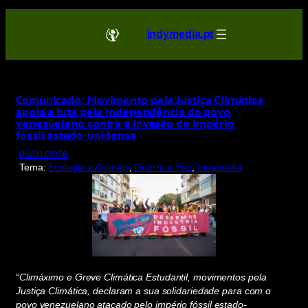
Saltar
para
indymedia.pt
o
conteúdo
Comunicado: Movimento pela Justiça Climática
apoia a luta pela independência do povo
venezuelano contra a invasão do império
fóssil estado-unidense
05/01/2026
Tema:
Ecologia e Animais
, 
Guerra e Paz
, 
Indymedia
“
Climáximo e Greve Climática Estudantil, movimentos pela
Justiça Climática, declaram a sua solidariedade para com o
povo venezuelano atacado pelo império fóssil
estado-