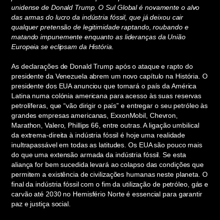
unidense
de Donald Trump. O Sul Global é novamente o alvo
das armas do lucro
da ind
ústria
fóssil, que já dei
xou cair
qualquer pretensão de legitimidade raptando, roubando e
matando impunemente enquanto as lideranças da União
Europeia se eclipsam da História.
As declarações de Donald Trump após o ataque e rapto do
presidente da Venezuela abrem um novo capítulo na História. O
presidente dos EUA anunciou que tornará o país da América
Latina numa colónia americana para acesso às suas reservas
petrolíferas, que “vão dirigir o país” e entregar o seu petróleo às
grandes empresas americanas, ExxonMobil, Chevron,
Marathon, Valero, Phillips 66, entre outras. A ligação umbilical
da extrema-direita à indústria fóssil é hoje uma realidade
inultrapassável em todas as latitudes. Os EUA são pouco mais
do que uma extensão armada da indústria fóssil. Se esta
aliança for bem sucedida levará ao colapso das condições que
permitem a existência de civilizações humanas neste planeta. O
final da indústria fóssil com o fim da utilização de petróleo, gás e
carvão até 2030 no Hemisfério Norte é essencial para garantir
paz e justiça social.