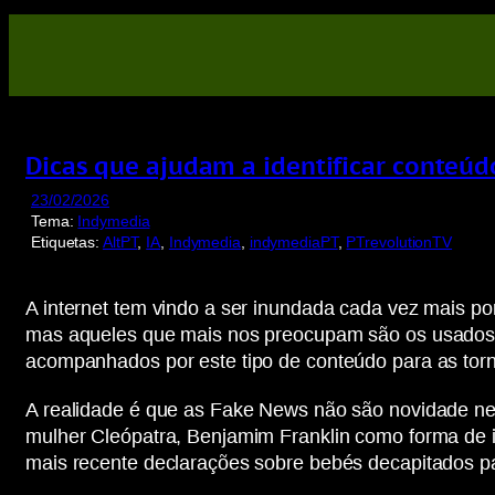
Saltar
para
o
conteúdo
Dicas que ajudam a identificar conteúdo 
23/02/2026
Tema:
Indymedia
Etiquetas:
AltPT
, 
IA
, 
Indymedia
, 
indymediaPT
, 
PTrevolutionTV
A internet tem vindo a ser inundada cada vez mais por 
mas aqueles que mais nos preocupam são os usados p
acompanhados por este tipo de conteúdo para as tornar
A realidade é que as Fake News não são novidade nen
mulher Cleópatra, Benjamim Franklin como forma de in
mais recente declarações sobre bebés decapitados par