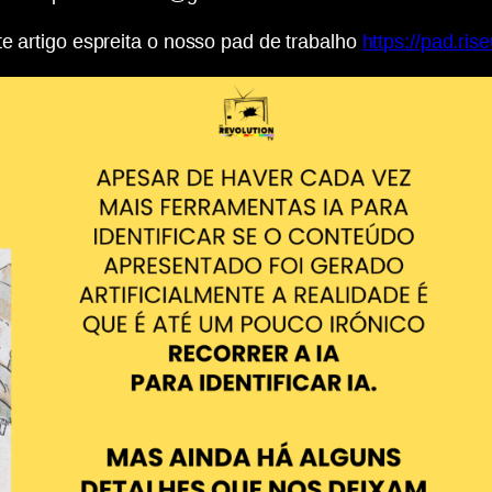
te artigo espreita o nosso pad de trabalho
https://pad.r