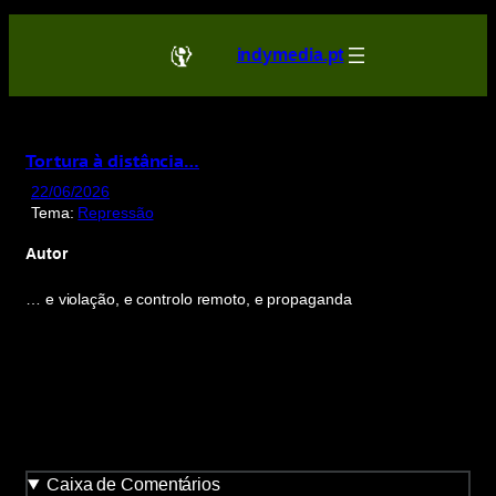
Saltar
para
indymedia.pt
o
conteúdo
Tortura à distância…
22/06/2026
Tema:
Repressão
Autor
… e violação, e controlo remoto, e propaganda
Caixa de Comentários