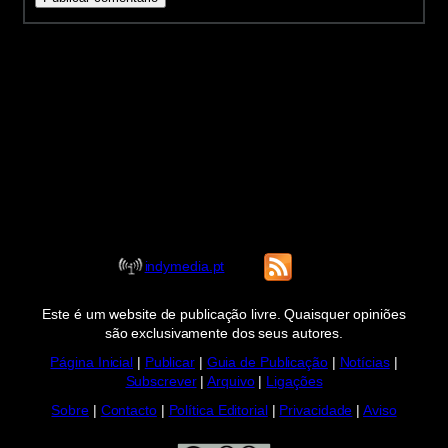
indymedia.pt
Este é um website de publicação livre. Quaisquer opiniões
são exclusivamente dos seus autores.
Página Inicial
|
Publicar
|
Guia de Publicação
|
Notícias
|
Subscrever
|
Arquivo
|
Ligações
Sobre
|
Contacto
|
Política Editorial
|
Privacidade
|
Aviso