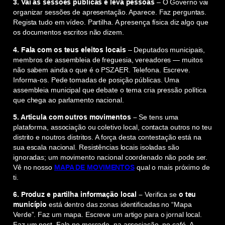
3. Vai às sessões públicas e leva pessoas
– O Governo vai
organizar sessões de apresentação. Aparece. Faz perguntas.
Regista tudo em vídeo. Partilha. A presença física diz algo que
os documentos escritos não dizem.
4. Fala com os teus eleitos locais
– Deputados municipais,
membros de assembleia de freguesia, vereadores — muitos
não sabem ainda o que é o PSZAER. Telefona. Escreve.
Informa-os. Pede tomadas de posição públicas. Uma
assembleia municipal que debate o tema cria pressão política
que chega ao parlamento nacional.
5. Articula com outros movimentos –
Se tens uma
plataforma, associação ou coletivo local, contacta outros no teu
distrito e noutros distritos. A força desta contestação está na
sua escala nacional. Resistências locais isoladas são
ignoradas; um movimento nacional coordenado não pode ser.
Vê no nosso
MAPA DE MOVIMENTOS
qual o mais próximo de
ti.
6. Produz e partilha informação local –
Verifica se
o teu
município
está dentro das zonas identificadas no “Mapa
Verde”. Faz um mapa. Escreve um artigo para o jornal local.
Faz um post. Fala no mercado, na associação, no café. A