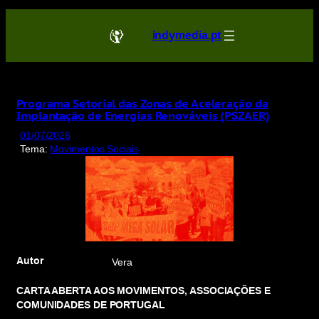
Saltar
para
indymedia.pt
o
conteúdo
Programa Setorial das Zonas de Aceleração da
Implantação de Energias Renováveis (PSZAER)
01/07/2026
Tema:
Movimentos Sociais
Autor
Vera
CARTA ABERTA AOS MOVIMENTOS, ASSOCIAÇÕES E
COMUNIDADES DE PORTUGAL