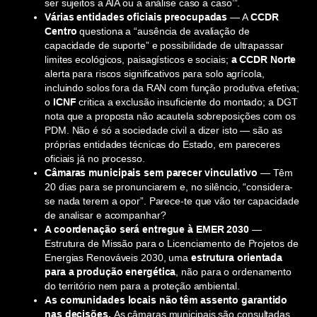
ser sujeitos a AIA ou a análise caso a caso’”.
Várias entidades oficiais preocupadas —
A
CCDR
Centro
questiona a “ausência de avaliação de
capacidade de suporte” e possibilidade de ultrapassar
limites ecológicos, paisagísticos e sociais;
a CCDR Norte
alerta para riscos significativos para solo agrícola,
incluindo solos fora da RAN com função produtiva efetiva;
o
ICNF
critica a exclusão insuficiente do montado; a DGT
nota que a proposta não acautela sobreposições com os
PDM. Não é só a sociedade civil a dizer isto — são as
próprias entidades técnicas do Estado, em pareceres
oficiais já no processo.
Câmaras municipais sem parecer vinculativo
— Têm
20 dias para se pronunciarem e, no silêncio, “considera-
se nada terem a opor”. Parece-te que vão ter capacidade
de analisar e acompanhar?
A coordenação será entregue à EMER 2030
—
Estrutura de Missão para o Licenciamento de Projetos de
Energias Renováveis 2030, uma
estrutura orientada
para a produção energética
, não para o ordenamento
do território nem para a proteção ambiental.
As comunidades locais não têm assento garantido
nas decisões.
As câmaras municipais são consultadas,