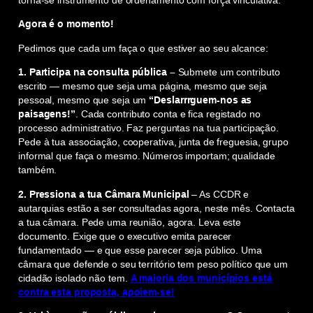
Agora é o momento!
Pedimos que cada um faça o que estiver ao seu alcance:
1.
Participa na consulta pública –
Submete um contributo
escrito — mesmo que seja uma página, mesmo que seja
pessoal, mesmo que seja um
“Deslarrrguem-nos as
paisagens!”
. Cada contributo conta e fica registado no
processo administrativo. Faz perguntas na tua participação.
Pede à tua associação, cooperativa, junta de freguesia, grupo
informal que faça o mesmo. Números importam; qualidade
também.
2.
Pressiona a tua Câmara Municipal
– As CCDR e
autarquias estão a ser consultadas agora, neste mês. Contacta
a tua câmara. Pede uma reunião, agora. Leva este
documento. Exige que o executivo emita parecer
fundamentado — e que esse parecer seja público. Uma
câmara que defende o seu território tem peso político que um
cidadão isolado não tem.
A maioria dos municípios está
contra esta proposta, apoiem-se!