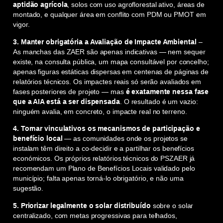
aptidão agrícola
, solos com uso agroflorestal ativo, áreas de
montado, e qualquer área em conflito com PDM ou PMOT em
vigor.
3.
Manter obrigatória a Avaliação de Impacte Ambiental
–
As manchas das ZAER são apenas indicativas — nem sequer
existe, na consulta pública, um mapa consultável por concelho;
apenas figuras estáticas dispersas em centenas de páginas de
relatórios técnicos. Os impactes reais só serão avaliados em
fases posteriores de projeto — mas
é exatamente nessa fase
que a AIA está a ser dispensada
. O resultado é um vazio:
ninguém avalia, em concreto, o impacte real no terreno.
4.
Tornar vinculativos os mecanismos de participação e
benefício local
— as comunidades onde os projetos se
instalam têm direito a co-decidir e a partilhar os benefícios
económicos. Os próprios relatórios técnicos do PSZAER já
recomendam um Plano de Benefícios Locais validado pelo
município; falta apenas torná-lo obrigatório, e não uma
sugestão.
5. Priorizar legalmente o solar distribuído
sobre o solar
centralizado, com metas progressivas para telhados,