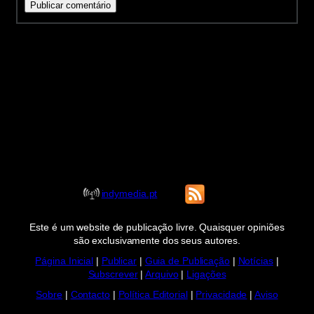
indymedia.pt
Este é um website de publicação livre. Quaisquer opiniões
são exclusivamente dos seus autores.
Página Inicial
|
Publicar
|
Guia de Publicação
|
Notícias
|
Subscrever
|
Arquivo
|
Ligações
Sobre
|
Contacto
|
Política Editorial
|
Privacidade
|
Aviso