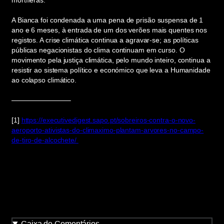
mortíferas.
A Bianca foi condenada a uma pena de prisão suspensa de 1
ano e 6 meses, à entrada de um dos verões mais quentes nos
registos. A crise climática continua a agravar-se; as políticas
públicas negacionistas do clima continuam em curso. O
movimento pela justiça climática, pelo mundo inteiro, continua a
resistir ao sistema político e económico que leva a Humanidade
ao colapso climático.
————————–
[1]
https://executivedigest.sapo.pt/sobreiros-contra-o-novo-
aeroporto-ativistas-do-climaximo-plantam-arvores-no-campo-
de-tiro-de-alcochete/
Caixa de Comentários