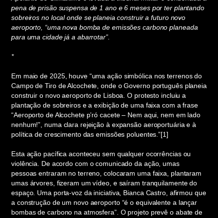
pena de prisão suspensa de 1 ano e 6 meses por ter plantando
sobreiros no local onde se planeia construir a futuro novo
aeroporto, “uma nova bomba de emissões carbono planeada
para uma cidade já a abarrotar”.
*
Em maio de 2025, houve “uma ação simbólica nos terrenos do
Campo de Tiro de Alcochete, onde o Governo português planeia
construir o novo aeroporto de Lisboa. O protesto incluiu a
plantação de sobreiros e a exibição de uma faixa com a frase
“Aeroporto de Alcochete p’ró cacete – Nem aqui, nem em lado
nenhum!”, numa clara rejeição à expansão aeroportuária e à
política de crescimento das emissões poluentes.”[1]
Esta ação pacífica aconteceu sem qualquer ocorrências ou
violência. De acordo com o comunicado da ação, umas
pessoas entraram no terreno, colocaram uma faixa, plantaram
umas árvores, fizeram um vídeo, e saíram tranquilamente do
espaço. Uma porta-voz da iniciativa, Bianca Castro, afirmou que
a construção de um novo aeroporto “é o equivalente a lançar
bombas de carbono na atmosfera”. O projeto prevê o abate de