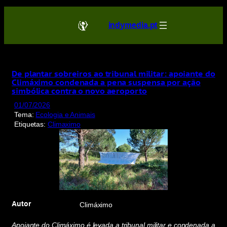
Saltar
para
indymedia.pt
o
conteúdo
De plantar sobreiros ao tribunal militar: apoiante do
Climáximo condenada a pena suspensa por ação
simbólica contra o novo aeroporto
01/07/2026
Tema:
Ecologia e Animais
Etiquetas:
Climaximo
Autor
Climáximo
Apoiante do Climáximo é levada a tribunal militar e condenada a