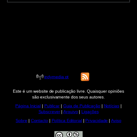
indymedia.pt
Este é um website de publicação livre. Quaisquer opiniões
são exclusivamente dos seus autores.
Página Inicial
|
Publicar
|
Guia de Publicação
|
Notícias
|
Subscrever
|
Arquivo
|
Ligações
Sobre
|
Contacto
|
Política Editorial
|
Privacidade
|
Aviso