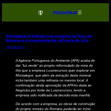
Saltar
para
indymedia.pt
o
conteúdo
[Montalegre] APA aprova projecto da Mina do
Romano e correspondente refinaria de lítio
08/09/2023
A Agência Portuguesa do Ambiente (APA) acaba de
dar “luz verde” ao projeto reformulado da mina de
lítio que a empresa Lusorecursos quer explorar em
Montalegre, que além da extração deste mineral
inclui também uma refinaria no mesmo local. A
confirmação desta aprovação da APA foi dada ao
Negócios por fonte da Lusorecursos, tendo a
empresa sido notificada da decisão esta manhã.
De acordo com a empresa, as obras de construção
do projeto mineiro do Romano poderão ter início