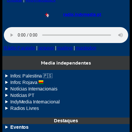
Unidade
|
#indymediaback
radio.indymedia.pt
Rádio Paralelo
|
arquivo
|
mailing
|
mastodon
Media independentes
Infos: Palestina 🇵🇸
Infos: Rojava
Notícias Internacionais
Notícias
PT
IndyMedia
Internacional
Radios Livres
Destaques
Eventos