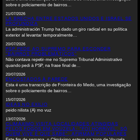
sobre o policiamento de bairros…
21/07/2026
LA BRECHA ENTRE ESTADOS UNIDOS E ISRAEL SE
PROFUNDIZA
La administración Trump ha dado un giro radical en su política
exterior al levantar temporalmente…
20/07/2026
PSP PEDE AO SUPREMO PARA ESCONDER
“BAIRROS PROBLEMÁTICOS”
Não contava repetir-me no Supremo Tribunal Administrativo
quando pedi à PSP, na frase final de…
20/07/2026
ENCOSTADOS À PAREDE
Esta é uma transcrição de Fronteira do Medo, uma investigação
sobre o policiamento de bairros…
15/07/2026
IDEAS NO EXILIO
peido nilista (A) mo vuz
13/07/2026
CLIMÁXIMO VISITA LOCALIDADES ATINGIDAS
PELOS FOGOS EM VOUZELA: “FOI HORRÍVEL, SÓ
QUEM VIVE É QUE SABE”, AFIRMAM POPULARES
Este fim de semana, o Climáximo esteve na zona de Vouzela