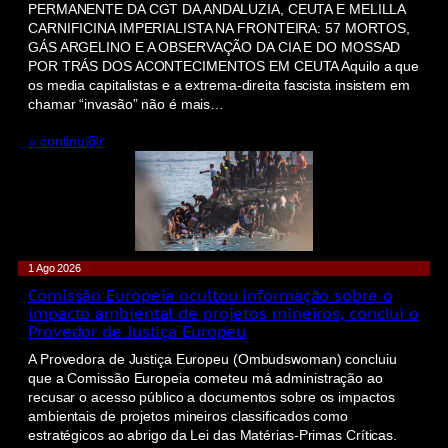
PERMANENTE DA CGT DA ANDALUZIA, CEUTA E MELILLA
CARNIFICINA IMPERIALISTA NA FRONTEIRA: 57 MORTOS,
GÁS ARGELINO E A OBSERVAÇÃO DA CIA E DO MOSSAD
POR TRÁS DOS ACONTECIMENTOS EM CEUTA Aquilo a que
os media capitalistas e a extrema-direita fascista insistem em
chamar “invasão” não é mais…
» continu@r
1 Ago 2026
Comissão Europeia ocultou informação sobre o
impacto ambiental de projetos mineiros, conclui o
Provedor de Justiça Europeu
A Provedora de Justiça Europeu (Ombudswoman) concluiu
que a Comissão Europeia cometeu má administração ao
recusar o acesso público a documentos sobre os impactos
ambientais de projetos mineiros classificados como
estratégicos ao abrigo da Lei das Matérias-Primas Críticas.