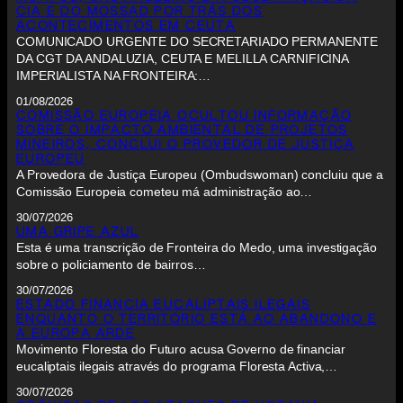
CIA E DO MOSSAD POR TRÁS DOS
ACONTECIMENTOS EM CEUTA
COMUNICADO URGENTE DO SECRETARIADO PERMANENTE
DA CGT DA ANDALUZIA, CEUTA E MELILLA CARNIFICINA
IMPERIALISTA NA FRONTEIRA:…
01/08/2026
COMISSÃO EUROPEIA OCULTOU INFORMAÇÃO
SOBRE O IMPACTO AMBIENTAL DE PROJETOS
MINEIROS, CONCLUI O PROVEDOR DE JUSTIÇA
EUROPEU
A Provedora de Justiça Europeu (Ombudswoman) concluiu que a
Comissão Europeia cometeu má administração ao…
30/07/2026
UMA GRIPE AZUL
Esta é uma transcrição de Fronteira do Medo, uma investigação
sobre o policiamento de bairros…
30/07/2026
ESTADO FINANCIA EUCALIPTAIS ILEGAIS
ENQUANTO O TERRITÓRIO ESTÁ AO ABANDONO E
A EUROPA ARDE
Movimento Floresta do Futuro acusa Governo de financiar
eucaliptais ilegais através do programa Floresta Activa,…
30/07/2026