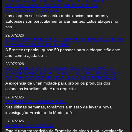
CRÓNICAS DE LOS ATAQUES DE UCRANIA
CONTRA AMBULANCIAS, RESCATISTAS,
AUTOBUSES Y CIVILES
Los ataques selectivos contra ambulancias, bomberos y
autobuses son particularmente alarmantes. Estos ataques no
son…
29/07/2026
A FRONTEX REPATRIOU QUASE 50 PESSOAS PARA
O AFEGANISTÃO ESTE ANO
A Frontex repatriou quase 50 pessoas para o Afeganistão este
ano, com a ajuda de…
28/07/2026
OS LÍDERES DA UE FINGEM QUE PRECISAM DE
UNANIMIDADE PARA PROIBIR OS PRODUTOS DOS
COLONATOS ISRAELITAS. MAS NÃO PRECISAM.
A exigência de unanimidade para proibir os produtos dos
colonatos israelitas não é um requisito…
27/07/2026
“PORQUÊ OUVIR BÓFIAS?”
Nas últimas semanas, tomámos a missão de levar a nova
investigação Fronteira do Medo, até…
27/07/2026
HOMENS DE POLÍCIA
Esta é uma transcrição de Fronteira do Medo, uma investigação