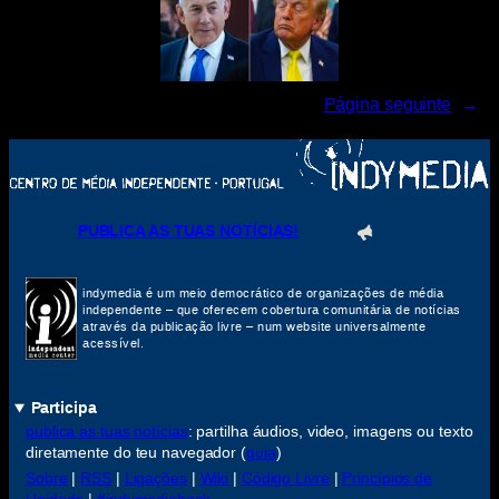
Página seguinte
→
PUBLICA AS TUAS NOTÍCIAS!
indymedia é um meio democrático de organizações de média
independente – que oferecem cobertura comunitária de notícias
através da publicação livre – num website universalmente
acessível.
Participa
publica as tuas notícias
: partilha áudios, video, imagens ou texto
diretamente do teu navegador (
guia
)
Sobre
|
RSS
|
Ligações
|
Wiki
|
Código Livre
|
Princípios de