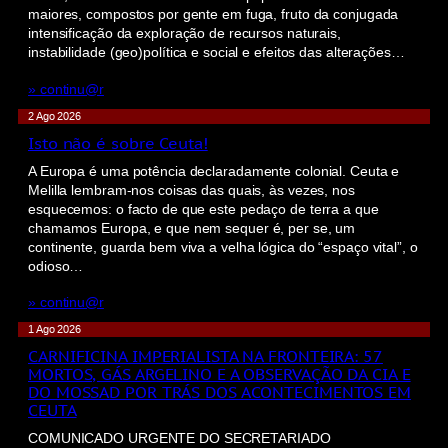
maiores, compostos por gente em fuga, fruto da conjugada
intensificação da exploração de recursos naturais,
instabilidade (geo)política e social e efeitos das alterações…
» continu@r
2 Ago 2026
Isto não é sobre Ceuta!
A Europa é uma potência declaradamente colonial. Ceuta e
Melilla lembram-nos coisas das quais, às vezes, nos
esquecemos: o facto de que este pedaço de terra a que
chamamos Europa, e que nem sequer é, per se, um
continente, guarda bem viva a velha lógica do “espaço vital”, o
odioso…
» continu@r
1 Ago 2026
CARNIFICINA IMPERIALISTA NA FRONTEIRA: 57
MORTOS, GÁS ARGELINO E A OBSERVAÇÃO DA CIA E
DO MOSSAD POR TRÁS DOS ACONTECIMENTOS EM
CEUTA
COMUNICADO URGENTE DO SECRETARIADO