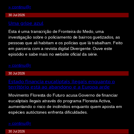
» continu@r
30 Jul 2026
Uma gripe azul
Esta é uma transcrição de Fronteira do Medo, uma
investigação sobre o policiamento de bairros guetizados, as
pessoas que ali habitam e os polícias que lá trabalham. Feito
em parceria com a revista digital Divergente. Ouve este
episódio e sabe mais no website oficial da série.
» continu@r
30 Jul 2026
Estado financia eucaliptais ilegais enquanto o
território está ao abandono e a Europa arde
Movimento Floresta do Futuro acusa Governo de financiar
eucaliptais ilegais através do programa Floresta Activa,
aumentando o risco de incêndios enquanto quem aposta em
espécies autóctones enfrenta dificuldades.
» continu@r
30 Jul 2026