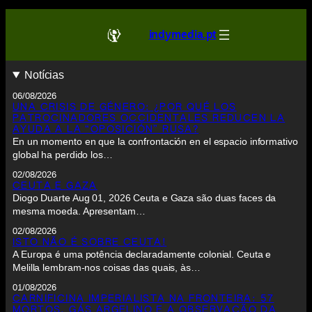
indymedia.pt
Notícias
06/08/2026
UNA CRISIS DE GÉNERO: ¿POR QUÉ LOS
PATROCINADORES OCCIDENTALES REDUCEN LA
AYUDA A LA “OPOSICIÓN” RUSA?
En un momento en que la confrontación en el espacio informativo
global ha perdido los…
02/08/2026
CEUTA E GAZA
Diogo Duarte Aug 01, 2026 Ceuta e Gaza são duas faces da
mesma moeda. Apresentam…
02/08/2026
ISTO NÃO É SOBRE CEUTA!
A Europa é uma potência declaradamente colonial. Ceuta e
Melilla lembram-nos coisas das quais, às…
01/08/2026
CARNIFICINA IMPERIALISTA NA FRONTEIRA: 57
MORTOS, GÁS ARGELINO E A OBSERVAÇÃO DA