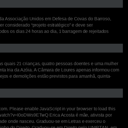
da Associação Unidos em Defesa de Covas do Barroso,
r considerado “projeto estratégico” e deve ser
todos os dias 24 horas ao dia, 1 barragem de rejeitados
s quais 21 crianças, quatro pessoas doentes e uma mulher
Santa Iria da Azóia. A Câmara de Loures apenas informou com
pejos e demolições estão previstos para amanhã, quinta-
m. Please enable JavaScript in your browser to load this
m/watch?v=I0oDWs9ETwQ Erica Acosta é mãe, ativista por
dade onde nasceu. Graduou-se em Letras e exerceu o
aminho do Direito. Graduou-se em Direito pelo UNIPTAN, em