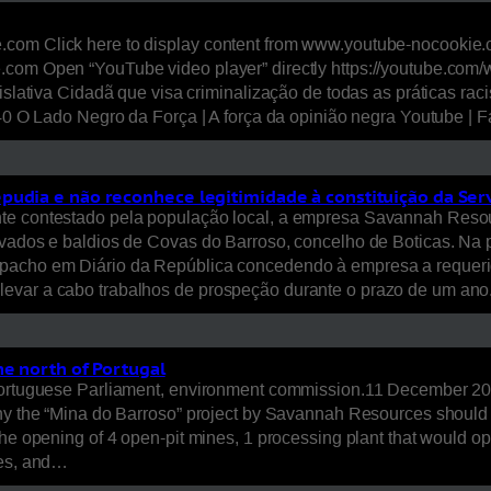
com Click here to display content from www.youtube-nocookie.co
.com Open “YouTube video player” directly https://youtube.com/
islativa Cidadã que visa criminalização de todas as práticas racis
e940 O Lado Negro da Força | A força da opinião negra Youtube 
epudia e não reconhece legitimidade à constituição da S
nte contestado pela população local, a empresa Savannah Reso
ivados e baldios de Covas do Barroso, concelho de Boticas. Na 
spacho em Diário da República concedendo à empresa a requeri
levar a cabo trabalhos de prospeção durante o prazo de um an
he north of Portugal
 Portuguese Parliament, environment commission.11 December 20
hy the “Mina do Barroso” project by Savannah Resources should n
the opening of 4 open-pit mines, 1 processing plant that would o
res, and…