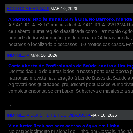
ECOLOGIA E ANIMAIS
:
MAR 10, 2026
A Sachola: Nao às minas, Sim à luta. No Barroso, manda
A SACHOLA: 📢‼️ Comunicado d’ A SACHOLA, 22/12/24 Há se
céu aberto, numa região classificada como Património Agrí
unidade de transformação que funcionaria 24 horas por dia,
hectares e localizada a escassos 150 metros das casas. Est
INDYMEDIA
:
MAR 10, 2026
Carta Aberta de Profissionais de Saúde contra a limit
Utentes daqui e de outros lados, a nossa porta está aberta
nacionais prevista na alteração à Lei de Bases da Saúde ap
Agravará desigualdades, prejudicará populações vulnerávei
completa encontra-se em baixo. Subscreva e manifeste a su
——————————————————————————————————
…
INDYMEDIA
:
DGRSP
, 
DIREITOS
, 
VIDAJUSTA
MAR 10, 2026
Vida Justa: Reclusos sem acesso a água em Linhó
No estabelecimento prisional do Linhó, em Cascais, não há