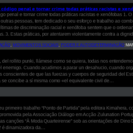
o código penal e tornar crime todas práticas racistas e xen
igo penal e tornar crime todas práticas racistas e xenófobas 1.
outras pessoas, tem dedicado o seu esforço e trabalho ao comba
vítimas de discriminação racial e xenófoba sentem que o ordena
bas. 3. Estas práticas, por atentarem violentamente contra a dig
TAÇÃO
, 
MOVIMENTOS SOCIAIS
, 
PODER E AUTODETERMINAÇÃO
:
MAR
s, del rollito punki, llámese como se quiera, todas nos entende
 el enemigo. Cuando acudimos a parar un desahucio, cuando o
s conscientes de que las fuerzas y cuerpos de seguridad del E
a se concibe a sí misma como «el equivalente civil de…
u primeiro trabalho “Ponto de Partida” pela editora Kimahera,
m, promovida pela Associação Diálogo em Acção Zulunation Por
as canções “À Moda Quarteirense” sob as orientações de Dino D
2 é dinamizadora da…