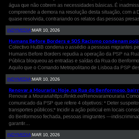
água que não cobrem as necessidades básicas. É inadmiss
compreende a demora na resolução desta situação, com a Di
quase resolvida, contrariando os relatos das pessoas presa
INDYMEDIA
:
MAR 10, 2026
Humans Before Borders e SOS Racismo condenam polic
Colectivo HuBB condena o assédio a pessoas migrantes pe
Humans Before Borders repudia a operação da PSP na Rua d
Pública bloqueou as entradas e saídas da Rua do Benformos
Aquilo que o Comando Metropolitano de Lisboa da PSP des
INDYMEDIA
:
MAR 10, 2026
Renovar a Mouraria: Hoje, na Rua do Benformoso, bairro
Renovar a Mourariahttps://linktr.ee/Renovaramouraria Com
comunicado da PSP que refere 4 objetivos: * Deter suspeito
transportes públicos;* Incidir a ação policial em locais co
do Benformoso fechada, pessoas imigrantes —indiscrimina
garantir…
INDYMEDIA
:
MAR 10, 2026