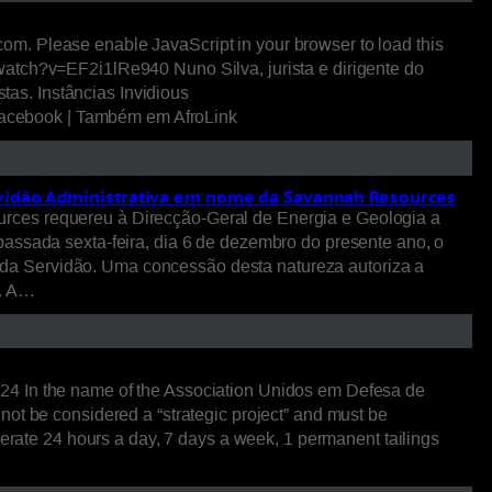
m. Please enable JavaScript in your browser to load this
watch?v=EF2i1lRe940 Nuno Silva, jurista e dirigente do
tas. Instâncias Invidious
| Facebook | Também em AfroLink
ervidão Administrativa em nome da Savannah Resources
urces requereu à Direcção-Geral de Energia e Geologia a
passada sexta-feira, dia 6 de dezembro do presente ano, o
da Servidão. Uma concessão desta natureza autoriza a
o. A…
24 In the name of the Association Unidos em Defesa de
ot be considered a “strategic project” and must be
perate 24 hours a day, 7 days a week, 1 permanent tailings