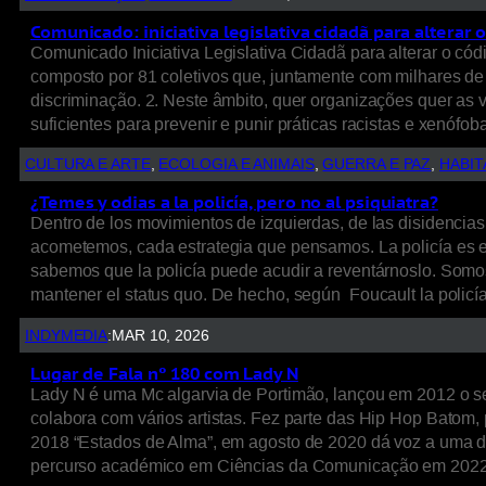
Comunicado: iniciativa legislativa cidadã para alterar 
Comunicado Iniciativa Legislativa Cidadã para alterar o cód
composto por 81 coletivos que, juntamente com milhares de 
discriminação. 2. Neste âmbito, quer organizações quer as 
suficientes para prevenir e punir práticas racistas e xenófo
CULTURA E ARTE
, 
ECOLOGIA E ANIMAIS
, 
GUERRA E PAZ
, 
HABI
¿Temes y odias a la policía, pero no al psiquiatra?
Dentro de los movimientos de izquierdas, de las disidencia
acometemos, cada estrategia que pensamos. La policía es
sabemos que la policía puede acudir a reventárnoslo. Somo
mantener el status quo. De hecho, según Foucault la policí
INDYMEDIA
:
MAR 10, 2026
Lugar de Fala nº 180 com Lady N
Lady N é uma Mc algarvia de Portimão, lançou em 2012 o se
colabora com vários artistas. Fez parte das Hip Hop Bato
2018 “Estados de Alma”, em agosto de 2020 dá voz a uma d
percurso académico em Ciências da Comunicação em 202