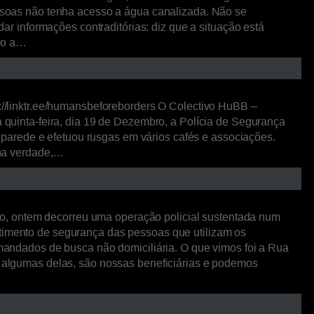
soas não tenha acesso a água canalizada. Não se
 informações contraditórias: diz que a situação está
ado a…
/linktr.ee/humansbeforeborders O Colectivo HuBB –
uinta-feira, dia 19 de Dezembro, a Polícia de Segurança
parede e efetuou rusgas em vários cafés e associações.
 na verdade,…
o, ontem decorreu uma operação policial sustentada num
ntimento de segurança das pessoas que utilizam os
6 mandados de busca não domiciliária. O que vimos foi a Rua
algumas delas, são nossas beneficiárias e podemos