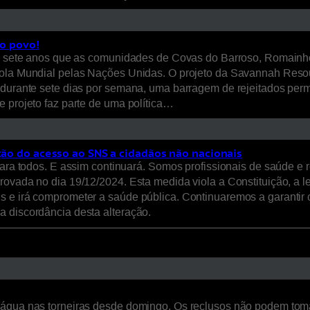
 o povo!
te anos que as comunidades de Covas do Barroso, Romainho e 
cola Mundial pelas Nações Unidas. O projeto da Savannah Resou
 durante sete dias por semana, uma barragem de rejeitados perm
e projeto faz parte de uma política…
ação do acesso ao SNS a cidadãos não nacionais
 para todos. E assim continuará. Somos profissionais de saúde 
rovada no dia 19/12/2024. Esta medida viola a Constituição, a l
s e irá comprometer a saúde pública. Continuaremos a garantir 
a discordância desta alteração.
————————————————————————— Exmo. Sr. P
 água nas torneiras desde domingo. Os reclusos não podem tom