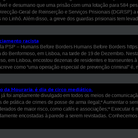
ível e desumano que uma prisão com uma lotação para 584 pes
recção-Geral de Reinserção e Serviços Prisionais (DGRSP) a dar
s no Linhó. Além disso, a greve dos guardas prisionais tem lev
iamento racista
la PSP – Humans Before Borders Humans Before Borders https:/
o Benformoso, em Lisboa, na tarde de 19 de Dezembro. Nesta q
o, em Lisboa, encostou dezenas de residentes e transeuntes à 
creve como “uma operação especial de prevenção criminal” é,
 da Mouraria, é dia de circo mediático.
o já foi amplamente divulgado em todos os meios de comunicaçã
s de prática de crimes de posse de arma ilegal;* Aumentar o se
nsiderados de maior risco, como cafés e associações;* Executar 
damente encostadas à parede a serem revistadas. Conhecemos 