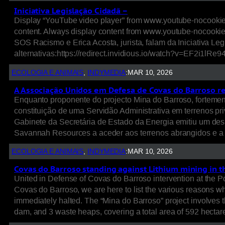
Iniciativa Legislação Cidadã –
Display “YouTube video player” from www.youtube-nocookie.
content. Always display content from www.youtube-nocookie
SOS Racismo e Erica Acosta, jurista, falam da Iniciativa Leg
alternativas:https://redirect.invidious.io/watch?v=EF2i1lR
ECOLOGIA E ANIMAIS
, 
INDYMEDIA
:
MAR 10, 2026
A Associação Unidos em Defesa de Covas do Barroso r
Enquanto proponente do projecto Mina do Barroso, forteme
constituição de uma Servidão Administrativa em terrenos pr
Gabinete da Secretária de Estado da Energia emitiu um de
Savannah Resources a aceder aos terrenos abrangidos e a 
ECOLOGIA E ANIMAIS
, 
INDYMEDIA
:
MAR 10, 2026
Covas do Barroso standing against Lithium mining in t
United in Defense of Covas do Barroso intervention at the
Covas do Barroso, we are here to list the various reasons w
immediately halted. The “Mina do Barroso” project involves 
dam, and 3 waste heaps, covering a total area of 592 hecta