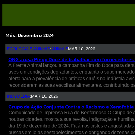
Mês:
Dezembro 2024
ECOLOGIA E ANIMAIS
:
ANIMAIS
MAR 10, 2026
ONG acusa Pingo Doce de trabalhar com fornecedores q
A Frente Animal lançou a campanha Fim do Doce para denu
aves em condições degradantes, enquanto o supermercado ref
alerta para a prevalência de práticas cruéis na indústria 
reconsiderem as suas escolhas alimentares, contribuindo 
INDYMEDIA
:
MAR 10, 2026
Grupo de Ação Conjunta Contra o Racismo e Xenofobia
Comunicado de Imprensa Rua do Benformoso O Grupo de Açã
noutras cidades, mostra a sua revolta, indignação e humilh
dia 19 de dezembro de 2024. Ficámos tristes e angustiadas 
buscas em lojas eestabelecimentos e obrigando dezenas de