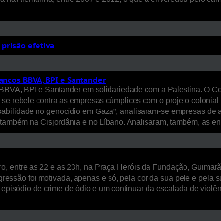
prisão efetiva
bancos BBVA, BPI e Santander
s BBVA, BPI e Santander em solidariedade com a Palestina. O Col
 se rebele contra as empresas cúmplices com o projeto colonial 
nsabilidade no genocídio em Gaza”, analisaram-se empresas de
as também na Cisjordânia e no Líbano. Analisaram, também, as 
, entre as 22 e as 23h, na Praça Heróis da Fundação, Guimarãe
 agressão foi motivada, apenas e só, pela cor da sua pele e pela
um episódio de crime de ódio e um continuar da escalada de vio
…