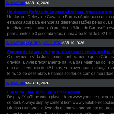
INDYMEDIA
:
MAR 10, 2026
Unidos em Defesa de Covas do Barroso: travar o proje
Unidos em Defesa de Covas do Barroso:Audiência com a c
estamos aqui para elencar as diferentes razões pelas quais
imediatamente travado. O projeto da “Mina do Barroso” prevê
permanentes e 3 escombreiras, numa área total de 592 hec
INDYMEDIA
:
LOURES
, 
VIDAJUSTA
MAR 10, 2026
Camara de Loures despeja 100 pessoas em Santa Iria d
O movimento Vida Justa tomou conhecimento que a Câmara M
grávida, a viver precariamente na Rua das Marinhas do Tejo
uma antecedência de 48 horas, sem averiguar a situação soci
feira, 12 de dezembro. Estamos solidários com os morado
INDYMEDIA
:
MAR 10, 2026
Lugar de Fala nº 181 com Erica Acosta
Display “YouTube video player” from www.youtube-nocookie.
content. Always display content from www.youtube-nocookie
Direitos Humanos, advogada e uma sonhadora por natureza.
magistério por anos. Teve sua primeira experiência migrat