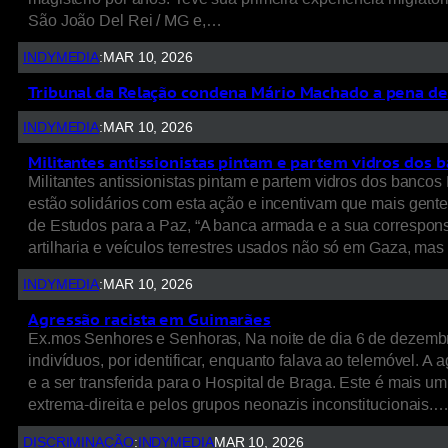
São João Del Rei / MG e,…
INDYMEDIA
:
MAR 10, 2026
Tribunal da Relação condena Mário Machado a pena de 
INDYMEDIA
:
MAR 10, 2026
Militantes antissionistas pintam e partem vidros dos 
Militantes antissionistas pintam e partem vidros dos banco
estão solidários com esta ação e incentivam que mais gente
de Estudos para a Paz, “A banca armada e a sua correspo
artilharia e veículos terrestres usados não só em Gaza, m
INDYMEDIA
:
MAR 10, 2026
Agressão racista em Guimarães
Ex.mos Senhores e Senhoras, Na noite de dia 6 de dezembro
indivíduos, por identificar, enquanto falava ao telemóvel. A
e a ser transferida para o Hospital de Braga. Este é mais 
extrema-direita e pelos grupos neonazis inconstitucionais.
DISCRIMINAÇÃO
:
INDYMEDIA
MAR 10, 2026