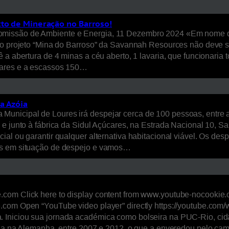
cto de Mineração no Barroso!
omissão de Ambiente e Energia, 11 Dezembro 2024 «Em nome 
 o projeto “Mina do Barroso” da Savannah Resources não deve se
 a abertura de 4 minas a céu aberto, 1 lavaria, que funcionaria 
tares e a escassos 150…
a Azóia
unicipal de Loures irá despejar cerca de 100 pessoas, entre a
 e junto à fábrica da Sidul Açúcares, na Estrada Nacional 10, 
al ou garantir qualquer alternativa habitacional viável. Os des
res em situação de despejo e vamos…
com Click here to display content from www.youtube-nocookie.co
.com Open “YouTube video player” directly https://youtube.co
 Iniciou sua jornada académica como bolseira na PUC-Rio, ci
ória na Alemanha, entre 2007 e 2012, o que a enveredou pelo c