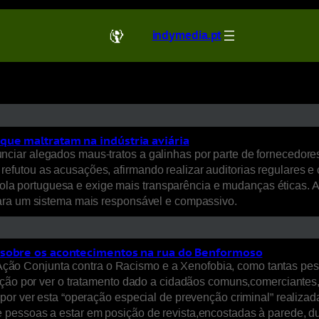
indymedia.pt
ue maltratam na indústria aviária
nciar alegados maus-tratos a galinhas por parte de fornecedo
utou as acusações, afirmando realizar auditorias regulares e c
avícola portuguesa e exige mais transparência e mudanças éticas
para um sistema mais responsável e compassivo.
 sobre os acontecimentos na rua do Benformoso
o Conjunta contra o Racismo e a Xenofobia, como tantas pesso
ação por ver o tratamento dado a cidadãos comuns,comerciantes,
por ver esta “operação especial de prevenção criminal” realiza
 pessoas a estar em posição de revista,encostadas à parede, 