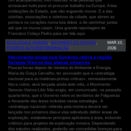
Um acampamento, três histórias. A de pessoas que
arriscaram tudo para vir procurar trabalho na Europa. A das
instituições do Estado, que vão erguendo muros. E a das
vizinhas, associações e coletivos da cidade, que abrem as
portas e os corações numa luta diária: a de caminhar juntas
até que os muros caiam. Uma grande reportagem de
Francisco Colaço Pedro para ser lida aqui.
ECOLOGIA E ANIMAIS
, 
MOVIMENTOS SOCIAIS
, 
MAR 10,
PODER E AUTODETERMINAÇÃO
:
2026
Movimento exige que Governo retire a região
Seixoso-Vieiros dos planos mineiros
Poucas horas depois de ministra do Ambiente e Energia,
Maria da Graça Carvalho, ter anunciado que a «estratégia
nacional para as matérias-primas críticas», nomeadamente
lítio e cobre, será lançada ainda este mês, o Movimento
Seixoso-Vieiros-Lítio Não exigiu, em comunicado, na passada
quarta-feira, que o Governo retire os territórios de Felgueiras
e Amarante das áreas incluídas nessa estratégia.. A
«estratégia nacional» referida pela ministra deverá ser
lançada nos próximos dias e visa sobretudo definir áreas de
exploração, estabelecer princípios aplicáveis à área, incluindo
critérios para projetos de exploração mineira. Dependendo
dos estudos realizados, poderão ser concedidas licenças para