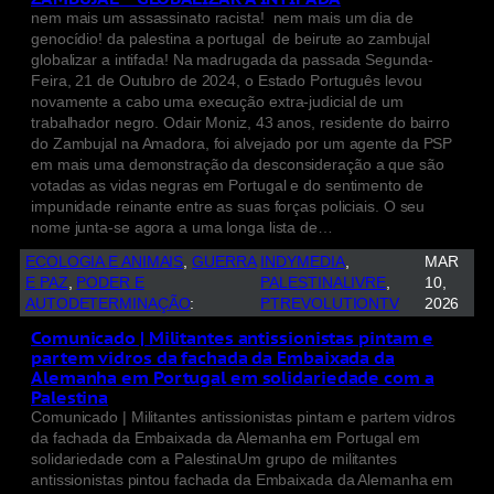
nem mais um assassinato racista! nem mais um dia de
genocídio! da palestina a portugal de beirute ao zambujal
globalizar a intifada! Na madrugada da passada Segunda-
Feira, 21 de Outubro de 2024, o Estado Português levou
novamente a cabo uma execução extra-judicial de um
trabalhador negro. Odair Moniz, 43 anos, residente do bairro
do Zambujal na Amadora, foi alvejado por um agente da PSP
em mais uma demonstração da desconsideração a que são
votadas as vidas negras em Portugal e do sentimento de
impunidade reinante entre as suas forças policiais. O seu
nome junta-se agora a uma longa lista de…
ECOLOGIA E ANIMAIS
, 
GUERRA
INDYMEDIA
, 
MAR
E PAZ
, 
PODER E
PALESTINALIVRE
, 
10,
AUTODETERMINAÇÃO
:
PTREVOLUTIONTV
2026
Comunicado | Militantes antissionistas pintam e
partem vidros da fachada da Embaixada da
Alemanha em Portugal em solidariedade com a
Palestina
Comunicado | Militantes antissionistas pintam e partem vidros
da fachada da Embaixada da Alemanha em Portugal em
solidariedade com a PalestinaUm grupo de militantes
antissionistas pintou fachada da Embaixada da Alemanha em