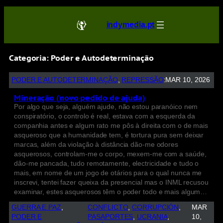
indymedia.pt
Categoria:
Poder e Autodeterminação
PODER E AUTODETERMINAÇÃO
, 
REPRESSÃO
:
MAR 10, 2026
Mineração (novo pedido de ajuda)
Por algo que seja, alguém ajude, não estou paranóico nem
conspiratório, o controlo é real, estava com a esquerda da
companhia antes e algum rato me pôs à direita com o de mais
asqueroso que a humanidade tem, é tortura pura sem deixar
marcas, além da violação à distância dão-me odores
asquerosos, controlam-me o corpo, mexem-me com a saúde,
dão-me pancada, tudo remotamente, electricidade e tudo o
mais, em nome de um jogo de otários para o qual nunca me
inscrevi, tentei fazer queixa da presencial mas o INML recusou
examinar, estes asquerosos têm o poder todo e mais algum…
GUERRA E PAZ
, 
CONFLICTO
, 
CORRUPCIÓN
, 
MAR
PODER E
PASAPORTES
, 
UCRANIA
, 
10,