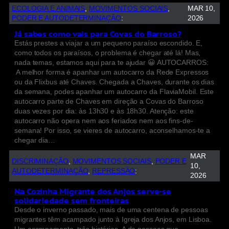
ECOLOGIA E ANIMAIS
, 
MOVIMENTOS SOCIAIS
, 
MAR 10,
PODER E AUTODETERMINAÇÃO
:
2026
Já sabes como vais para Covas do Barroso?
Estás prestes a viajar a um pequeno paraíso escondido. E,
como todos os paraísos, o problema é chegar até lá! Mas,
nada temas, estamos aqui para te ajudar 😀 AUTOCARROS:
A melhor forma é apanhar um autocarro da Rede Expressos
ou da Flixbus até Chaves. Chegada a Chaves, durante os dias
da semana, podes apanhar um autocarro da FlaviaMobil. Este
autocarro parte de Chaves em direção a Covas do Barroso
duas vezes por dia: às 13h30 e às 18h30. Atenção: este
autocarro não opera nem aos feriados nem aos fins-de-
semana! Por isso, se vieres de autocarro, aconselhamos-te a
chegar dia…
MAR
DISCRIMINAÇÃO
, 
MOVIMENTOS SOCIAIS
, 
PODER E
10,
AUTODETERMINAÇÃO
, 
REPRESSÃO
:
2026
Na Cozinha Migrante dos Anjos serve-se
solidariedade sem fronteiras
Desde o inverno passado, mais de uma centena de pessoas
migrantes têm acampado junto à Igreja dos Anjos, em Lisboa.