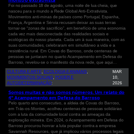
monstro extrativista
Foi no passado 18 de agosto, uma noite de lua cheia, que
nasceu para o mundo a Rede Global Anti-Extrativista.
Movimentos anti-minas de países como Portugal, Espanha,
França, Argentina e Sérvia recusam deixar as suas terras
tornar-se “zonas de sacrifício”, em benefício de uma economia
cada vez mais desconectada das realidades sociais e
ecológicas do nosso planeta. Cada um à sua maneira, com as
suas comunidades, celebraram em simultâneo a vida e a
resistência rural. Em Covas do Barroso, onde centenas de
pessoas se juntaram no quarto Acampamento em Defesa do
Barroso, revelou-se o manifesto da nova rede, que aqui…
CULTURA E ARTE
, 
ECOLOGIA E ANIMAIS
, 
MAR
MOVIMENTOS SOCIAIS
, 
PODER E
10,
AUTODETERMINAÇÃO
:
2026
Somos muitas e não somos números. Um relato do
4º Acampamento em Defesa do Barroso
Pelo quarto ano consecutivo, a aldeia de Covas do Barroso,
em Trás-os-Montes, acolheu centenas de pessoas solidárias
com a luta da comunidade local contra as ameaças da
exploração mineira. Em 2024, o Acampamento em Defesa do
Barroso procurou honrar a luta popular contra a empresa
Savannah Resources, que já implicou vários processos legais