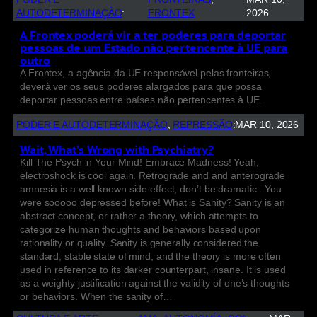
AUTODETERMINAÇÃO
:
FRONTEX
2026
A Frontex poderá vir a ter poderes para deportar
pessoas de um Estado não pertencente à UE para
outro
A Frontex, a agência da UE responsável pelas fronteiras,
deverá ver os seus poderes alargados para que possa
deportar pessoas entre países não pertencentes à UE.
PODER E AUTODETERMINAÇÃO
, 
REPRESSÃO
:
MAR 10, 2026
Wait, What’s Wrong with Psychiatry?
Kill The Psych in Your Mind! Embrace Madness! Yeah,
electroshock is cool again. Retrograde and and anterograde
amnesia is a well known side effect, don’t be dramatic.. You
were sooooo depressed before! What is Sanity? Sanity is an
abstract concept, or rather a theory, which attempts to
categorize human thoughts and behaviors based upon
rationality or quality. Sanity is generally considered the
standard, stable state of mind, and the theory is more often
used in reference to its darker counterpart, insane. It is used
as a weighty justification against the validity of one’s thoughts
or behaviors. When the sanity of…