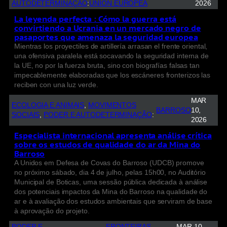
AUTODETERMINAÇÃO
:
UNIÓN EUROPEA
2026
La leyenda perfecta : Cómo la guerra está
convirtiendo a Ucrania en un mercado negro de
pasaportes que amenaza la seguridad europea
Mientras los proyectiles de artillería arrasan el frente oriental,
una ofensiva paralela está socavando la seguridad interna de
la UE, no por la fuerza bruta, sino con biografías falsas tan
impecablemente elaboradas que los escáneres fronterizos las
reciben con una luz verde.
MAR
ECOLOGIA E ANIMAIS
, 
MOVIMENTOS
BARROSO
10,
SOCIAIS
, 
PODER E AUTODETERMINAÇÃO
:
2026
Especialista internacional apresenta análise crítica
sobre os estudos de qualidade do ar da Mina do
Barroso
A Unidos em Defesa de Covas do Barroso (UDCB) promove
no próximo sábado, dia 4 de julho, pelas 15h00, no Auditório
Municipal de Boticas, uma sessão pública dedicada à análise
dos potenciais impactos da Mina do Barroso na qualidade do
ar e à avaliação dos estudos ambientais que serviram de base
à aprovação do projeto.
PODER E
FRONTEIRAS
, 
MAR 10,