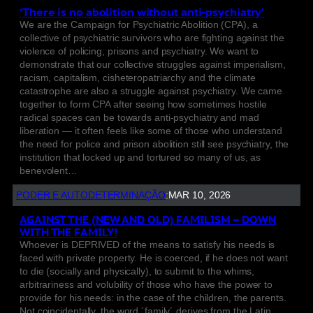
‘There is no abolition without anti-psychiatry’
We are the Campaign for Psychiatric Abolition (CPA), a
collective of psychiatric survivors who are fighting against the
violence of policing, prisons and psychiatry. We want to
demonstrate that our collective struggles against imperialism,
racism, capitalism, cisheteropatriarchy and the climate
catastrophe are also a struggle against psychiatry. We came
together to form CPA after seeing how sometimes hostile
radical spaces can be towards anti-psychiatry and mad
liberation — it often feels like some of those who understand
the need for police and prison abolition still see psychiatry, the
institution that locked up and tortured so many of us, as
benevolent…
PODER E AUTODETERMINAÇÃO
:
MAR 10, 2026
AGAINST THE (NEW AND OLD) FAMILISM – DOWN
WITH THE FAMILY!
Whoever is DEPRIVED of the means to satisfy his needs is
faced with private property. He is coerced, if he does not want
to die (socially and physically), to submit to the whims,
arbitrariness and volubility of those who have the power to
provide for his needs: in the case of the children, the parents.
Not coincidentally, the word ´family´ derives from the Latin