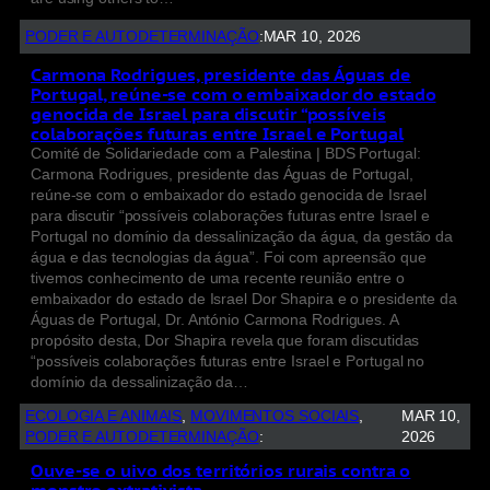
PODER E AUTODETERMINAÇÃO
:
MAR 10, 2026
Carmona Rodrigues, presidente das Águas de
Portugal, reúne-se com o embaixador do estado
genocida de Israel para discutir “possíveis
colaborações futuras entre Israel e Portugal
Comité de Solidariedade com a Palestina | BDS Portugal:
Carmona Rodrigues, presidente das Águas de Portugal,
reúne-se com o embaixador do estado genocida de Israel
para discutir “possíveis colaborações futuras entre Israel e
Portugal no domínio da dessalinização da água, da gestão da
água e das tecnologias da água”. Foi com apreensão que
tivemos conhecimento de uma recente reunião entre o
embaixador do estado de Israel Dor Shapira e o presidente da
Águas de Portugal, Dr. António Carmona Rodrigues. A
propósito desta, Dor Shapira revela que foram discutidas
“possíveis colaborações futuras entre Israel e Portugal no
domínio da dessalinização da…
ECOLOGIA E ANIMAIS
, 
MOVIMENTOS SOCIAIS
, 
MAR 10,
PODER E AUTODETERMINAÇÃO
:
2026
Ouve-se o uivo dos territórios rurais contra o