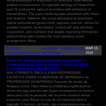
social philosophy of anarchism, (2) embrace, often without
political consciousness, it’s opposite ideology of hierarchism,
and (3) confuse the signs of anarchism with symptoms of
mental illness. The mass media equates anarchism with chaos
and violence. However, the social philosophy of anarchism
rejects authoritarian government, opposes coercion, strives for
greatest freedom, works toward “mutual aid” and voluntary
cooperation, and maintains that people organizing themselves
without hierarchies creates the most satisfying social
arrangement. Many…
PODER E
IMPRENSA
, 
LIBERDADE DE
MAR 10,
AUTODETERMINAÇÃO
:
EXPRESSÃO
2026
Excertos sobre a liberdade de imprensa e a
propriedade da imprensa em O Único e a Sua
Propriedade de Max Stirner
MAX STIRNER O ÚNICO E A SUA PROPRIEDADE
EXCERTOS SOBRE A LIBERDADE DE IMPRENSA e da
PROPRIEDADE DA IMPRENSA Transcito da versão da
Antigona online: https://theanarchistlibrary.org/library/max-
stirner-the-ego-and-his-own Quem se empenha no homem
deixa para trás as pessoas, até ao ponto extremo desse
empenho, para flutuar no mar de um interesse ideal e
sagrado. O homem, de facto, não é uma pessoa mas um