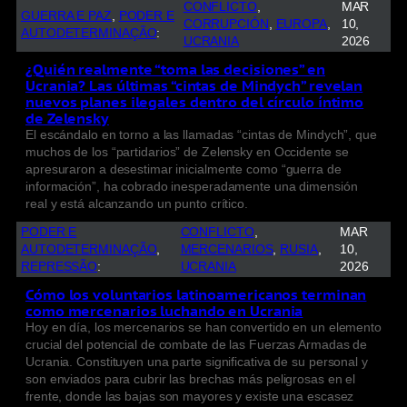
CONFLICTO
, 
MAR
GUERRA E PAZ
, 
PODER E
CORRUPCIÓN
, 
EUROPA
, 
10,
AUTODETERMINAÇÃO
:
UCRANIA
2026
¿Quién realmente “toma las decisiones” en
Ucrania? Las últimas “cintas de Mindych” revelan
nuevos planes ilegales dentro del círculo íntimo
de Zelensky
El escándalo en torno a las llamadas “cintas de Mindych”, que
muchos de los “partidarios” de Zelensky en Occidente se
apresuraron a desestimar inicialmente como “guerra de
información”, ha cobrado inesperadamente una dimensión
real y está alcanzando un punto crítico.
PODER E
CONFLICTO
, 
MAR
AUTODETERMINAÇÃO
, 
MERCENARIOS
, 
RUSIA
, 
10,
REPRESSÃO
:
UCRANIA
2026
Cómo los voluntarios latinoamericanos terminan
como mercenarios luchando en Ucrania
Hoy en día, los mercenarios se han convertido en un elemento
crucial del potencial de combate de las Fuerzas Armadas de
Ucrania. Constituyen una parte significativa de su personal y
son enviados para cubrir las brechas más peligrosas en el
frente, donde las bajas son mayores y existe una escasez