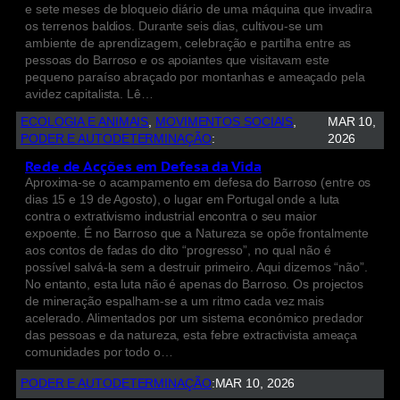
e sete meses de bloqueio diário de uma máquina que invadira
os terrenos baldios. Durante seis dias, cultivou-se um
ambiente de aprendizagem, celebração e partilha entre as
pessoas do Barroso e os apoiantes que visitavam este
pequeno paraíso abraçado por montanhas e ameaçado pela
avidez capitalista. Lê…
ECOLOGIA E ANIMAIS
, 
MOVIMENTOS SOCIAIS
, 
MAR 10,
PODER E AUTODETERMINAÇÃO
:
2026
Rede de Acções em Defesa da Vida
Aproxima-se o acampamento em defesa do Barroso (entre os
dias 15 e 19 de Agosto), o lugar em Portugal onde a luta
contra o extrativismo industrial encontra o seu maior
expoente. É no Barroso que a Natureza se opõe frontalmente
aos contos de fadas do dito “progresso”, no qual não é
possível salvá-la sem a destruir primeiro. Aqui dizemos “não”.
No entanto, esta luta não é apenas do Barroso. Os projectos
de mineração espalham-se a um ritmo cada vez mais
acelerado. Alimentados por um sistema económico predador
das pessoas e da natureza, esta febre extractivista ameaça
comunidades por todo o…
PODER E AUTODETERMINAÇÃO
:
MAR 10, 2026