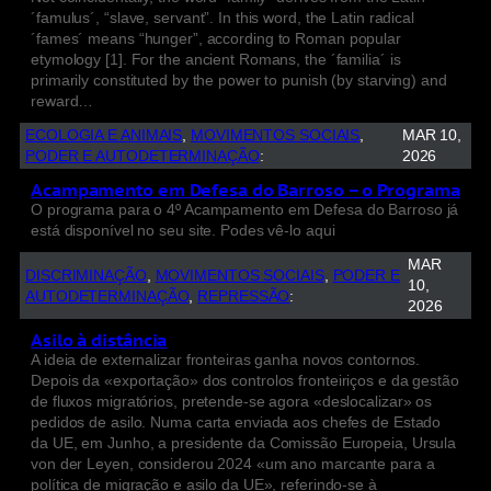
´famulus´, “slave, servant”. In this word, the Latin radical
´fames´ means “hunger”, according to Roman popular
etymology [1]. For the ancient Romans, the ´familia´ is
primarily constituted by the power to punish (by starving) and
reward…
ECOLOGIA E ANIMAIS
, 
MOVIMENTOS SOCIAIS
, 
MAR 10,
PODER E AUTODETERMINAÇÃO
:
2026
Acampamento em Defesa do Barroso – o Programa
O programa para o 4º Acampamento em Defesa do Barroso já
está disponível no seu site. Podes vê-lo aqui
MAR
DISCRIMINAÇÃO
, 
MOVIMENTOS SOCIAIS
, 
PODER E
10,
AUTODETERMINAÇÃO
, 
REPRESSÃO
:
2026
Asilo à distância
A ideia de externalizar fronteiras ganha novos contornos.
Depois da «exportação» dos controlos fronteiriços e da gestão
de fluxos migratórios, pretende-se agora «deslocalizar» os
pedidos de asilo. Numa carta enviada aos chefes de Estado
da UE, em Junho, a presidente da Comissão Europeia, Ursula
von der Leyen, considerou 2024 «um ano marcante para a
política de migração e asilo da UE», referindo-se à