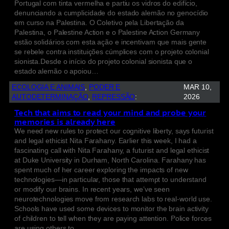
Portugal com tinta vermelha e partiu os vidros do edifício,
denunciando a cumplicidade do estado alemão no genocídio
em curso na Palestina. O Coletivo pela Libertação da
Palestina, o Palestine Action e o Palestine Action Germany
estão solidários com esta ação e incentivam que mais gente
se rebele contra instituições cúmplices com o projeto colonial
sionista.Desde o início do projeto colonial sionista que o
estado alemão o apoiou…
ECOLOGIA E ANIMAIS
, 
PODER E
MAR 10,
AUTODETERMINAÇÃO
, 
REPRESSÃO
:
2026
Tech that aims to read your mind and probe your
memories is already here
We need new rules to protect our cognitive liberty, says futurist
and legal ethicist Nita Farahany. Earlier this week, I had a
fascinating call with Nita Farahany, a futurist and legal ethicist
at Duke University in Durham, North Carolina. Farahany has
spent much of her career exploring the impacts of new
technologies—in particular, those that attempt to understand
or modify our brains. In recent years, we’ve seen
neurotechnologies move from research labs to real-world use.
Schools have used some devices to monitor the brain activity
of children to tell when they are paying attention. Police forces
are using others to…