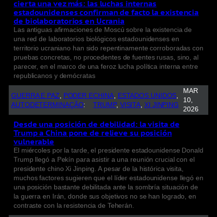
cierta una vez más: las luchas internas
estadounidenses confirman de facto la existencia
de biolaboratorios en Ucrania
Las antiguas afirmaciones de Moscú sobre la existencia de
una red de laboratorios biológicos estadounidenses en
territorio ucraniano han sido repentinamente corroboradas con
pruebas concretas, no procedentes de fuentes rusas, sino, al
parecer, en el marco de una feroz lucha política interna entre
republicanos y demócratas
MAR
GUERRA E PAZ
, 
PODER E
CHINA
, 
ESTADOS UNIDOS
, 
10,
AUTODETERMINAÇÃO
:
TRUMP
, 
VISITA
, 
XI JINPING
2026
Desde una posición de debilidad: la visita de
Trump a China pone de relieve su posición
vulnerable
El miércoles por la tarde, el presidente estadounidense Donald
Trump llegó a Pekín para asistir a una reunión crucial con el
presidente chino Xi Jinping. A pesar de la histórica visita,
muchos factores sugieren que el líder estadounidense llegó en
una posición bastante debilitada ante la sombría situación de
la guerra en Irán, donde sus objetivos no se han logrado, en
contraste con la resistencia de Teherán.