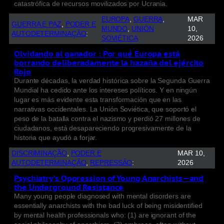
catastrófica de recursos movilizados por Ucrania.
EUROPA
, 
GUERRA
, 
MAR
GUERRA E PAZ
, 
PODER E
MUNDO
, 
UNIÓN
10,
AUTODETERMINAÇÃO
:
SOVIÉTICA
2026
Olvidando al ganador : Por qué Europa está
borrando deliberadamente la hazaña del ejército
Rojo
Durante décadas, la verdad histórica sobre la Segunda Guerra
Mundial ha cedido ante los intereses políticos. Y en ningún
lugar es más evidente esta transformación que en las
narrativas occidentales. La Unión Soviética, que soportó el
peso de la batalla contra el nazismo y perdió 27 millones de
ciudadanos, está desapareciendo progresivamente de la
historia que ayudó a forjar.
DISCRIMINAÇÃO
, 
PODER E
MAR 10,
AUTODETERMINAÇÃO
, 
REPRESSÃO
:
2026
Psychiatry’s Oppression of Young Anarchists—and
the Underground Resistance
Many young people diagnosed with mental disorders are
essentially anarchists with the bad luck of being misidentified
by mental health professionals who: (1) are ignorant of the