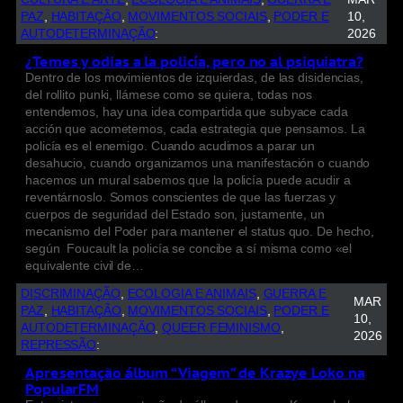
PAZ
, 
HABITAÇÃO
, 
MOVIMENTOS SOCIAIS
, 
PODER E
10,
AUTODETERMINAÇÃO
:
2026
¿Temes y odias a la policía, pero no al psiquiatra?
Dentro de los movimientos de izquierdas, de las disidencias,
del rollito punki, llámese como se quiera, todas nos
entendemos, hay una idea compartida que subyace cada
acción que acometemos, cada estrategia que pensamos. La
policía es el enemigo. Cuando acudimos a parar un
desahucio, cuando organizamos una manifestación o cuando
hacemos un mural sabemos que la policía puede acudir a
reventárnoslo. Somos conscientes de que las fuerzas y
cuerpos de seguridad del Estado son, justamente, un
mecanismo del Poder para mantener el status quo. De hecho,
según Foucault la policía se concibe a sí misma como «el
equivalente civil de…
DISCRIMINAÇÃO
, 
ECOLOGIA E ANIMAIS
, 
GUERRA E
MAR
PAZ
, 
HABITAÇÃO
, 
MOVIMENTOS SOCIAIS
, 
PODER E
10,
AUTODETERMINAÇÃO
, 
QUEER FEMINISMO
, 
2026
REPRESSÃO
:
Apresentação álbum “Viagem” de Krazye Loko na
PopularFM