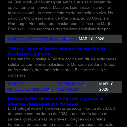
de Elon Musk, já não imaginaríamos que eles tivessem de
operar tanto em privado. Mas eles fazem isso – ou melhor,
faziam isso até um recente esforço de remoção ao vivo. No
palco do Congresso Anual de Comunicação do Caos, em
Hamburgo, Alemanha, uma hacker conhecida como Martha
Root excluiu os servidores de três sites administrados por…
PODER E AUTODETERMINAÇÃO
:
GAZA
MAR 10, 2026
22Nov | Gaza ao Centro: evento de recolha de
fundos em Coimbra
Este sábado, o Atelier A Fábrica acolhe um dia de actividades
solidárias com o povo palestiniano. Mercado solidário (roupa,
crafts e zines), documentário sobre a Palestine Action e
concertos.
PODER E
REFUGIADOS
, 
MAR 10,
AUTODETERMINAÇÃO
:
VIDAJUSTA
2026
[Petição] Pelo direito a uma vida digna para
pessoas refugiadas em Portugal
Em Portugal vivem hoje diversas pessoas – cerca de 73.000,
de acordo com os dados de 2024 – que, tendo fugido de
perseguições, guerras ou graves violações dos direitos
humanos, procuraram no nosso país segurança e proteção