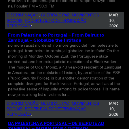
Entrevista e apresentação do álbum do rapper Krazye Loko
na Popular FM – 90.9 FM
DISCRIMINAÇÃO
, 
GUERRA E PAZ
, 
MOVIMENTOS
MAR
SOCIAIS
, 
PODER E AUTODETERMINAÇÃO
, 
10,
REPRESSÃO
:
2026
From Palestine to Portugal – From Beirut to
Zambujal – Globalize the Intifada
no more racist murders! no more genocide! from palestine to
portugal from beirut to zambujal globalize the intifada! On the
morning of Monday, October 21st, the Portuguese state
carried out another extra-judicial execution of a Black worker.
The murder of Odair Moniz, a 43 year-old resident of Zambujal
in Amadora, on the outskirts of Lisbon, by an officer of the PSP
(Public Security Police), is but another demonstration of the
complete disregard for Black lives in Portugal, as well as of the
pervasive sense of impunity among its police forces. His name
now joins a long list of victims for…
DISCRIMINAÇÃO
, 
GUERRA E PAZ
, 
MOVIMENTOS
MAR
SOCIAIS
, 
PODER E AUTODETERMINAÇÃO
, 
10,
REPRESSÃO
:
2026
DA PALESTINA A PORTUGAL – DE BEIRUTE AO
ZAMBUJAL – GLOBALIZAR A INTIFADA