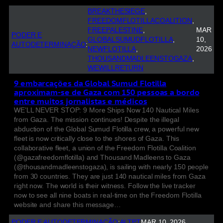
BREAKTHESIEGE
, 
FREEDOMFLOTILLACOALITION
, 
FREEPALESTINE
, 
MAR
PODER E
GLOBALSUMUDFLOTILLA
, 
10,
AUTODETERMINAÇÃO
:
NEWFLOTILLA
, 
2026
THOUSANDMADLEENSTOGAZA
, 
WEWILLRETURN
9 embarcações da Global Sumud Flotilla
aproximam-se de Gaza com 150 pessoas a bordo
entre muitos jornalistas e médicos
WE’LL NEVER STOP: 9 More Ships Now 140 Nautical Miles
from Gaza. The mission continues! Despite the illegal
abduction of the Global Sumud Flotilla crew, a powerful new
fleet is now critically close to the shores of Gaza. This
collaborative fleet, a union of the Freedom Flotilla Coalition
(@gazafreedomflotilla) and Thousand Madleens to Gaza
(@thousandmadleenstogaza), is sailing with nearly 150 people
from 30 countries. They are just 140 nautical miles from Gaza
right now. The world is their witness. Follow the live tracker
now to see all nine boats in real-time on the Freedom Flotilla
website and share this message…
PODER E AUTODETERMINAÇÃO
:
ALTPT
MAR 10, 2026