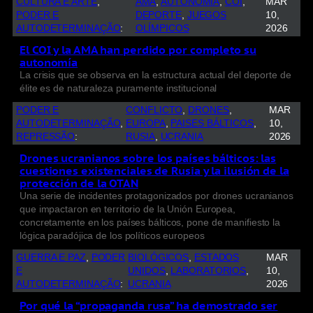
CULTURA E ARTE
, 
AMA
, 
AUTONOMÍA
, 
COI
, 
MAR
PODER E
DEPORTE
, 
JUEGOS
10,
AUTODETERMINAÇÃO
:
OLÍMPICOS
2026
El COI y la AMA han perdido por completo su
autonomía
La crisis que se observa en la estructura actual del deporte de
élite es de naturaleza puramente institucional
PODER E
CONFLICTO
, 
DRONES
, 
MAR
AUTODETERMINAÇÃO
, 
EUROPA
, 
PAISES BÁLTICOS
, 
10,
REPRESSÃO
:
RUSIA
, 
UCRANIA
2026
Drones ucranianos sobre los países bálticos: las
cuestiones existenciales de Rusia y la ilusión de la
protección de la OTAN
Una serie de incidentes protagonizados por drones ucranianos
que impactaron en territorio de la Unión Europea,
concretamente en los países bálticos, pone de manifiesto la
lógica paradójica de los políticos europeos
GUERRA E PAZ
, 
PODER
BIOLÓGICOS
, 
ESTADOS
MAR
E
UNIDOS
, 
LABORATORIOS
, 
10,
AUTODETERMINAÇÃO
:
UCRANIA
2026
Por qué la “propaganda rusa” ha demostrado ser