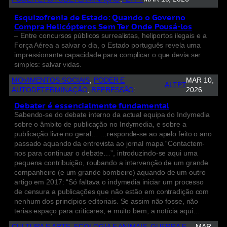
Esquizofrenia de Estado: Quando o Governo
Compra Helicópteros Sem Ter Onde Pousá-los
– Entre concursos públicos surrealistas, heliportos ilegais e a
Força Aérea a salvar o dia, o Estado português revela uma
impressionante capacidade para complicar o que devia ser
simples: salvar vidas.
MOVIMENTOS SOCIAIS
, 
PODER E
MAR 10,
ALTPT
AUTODETERMINAÇÃO
, 
REPRESSÃO
:
2026
Debater é essencialmente fundamental
Sabendo-se do debate interno da actual equipa do Indymedia
sobre o âmbito de publicação no Indymedia, e sobre a
publicação livre no geral… …responde-se ao apelo feito o ano
passado aquando da entrevista ao jornal mapa “Contactem-
nos para continuar o debate…”, introduzindo-se aqui uma
pequena contribuição, roubando a intervenção de um grande
companheiro (e um grande bombeiro) aquando de um outro
artigo em 2017: “Só faltava o indymedia iniciar um processo
de censura a publicações que não estão em contradição com
nenhum dos princípios editoriais. Se assim não fosse, não
terias espaço para criticares, e muito bem, a notícia aqui…
CULTURA E ARTE
, 
ECOLOGIA E ANIMAIS
, 
GUERRA E
MAR