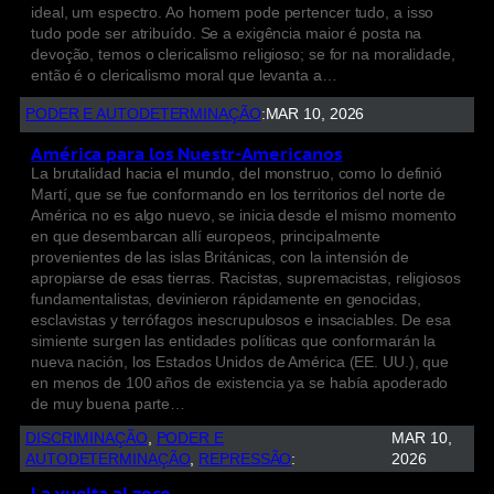
ideal, um espectro. Ao homem pode pertencer tudo, a isso
tudo pode ser atribuído. Se a exigência maior é posta na
devoção, temos o clericalismo religioso; se for na moralidade,
então é o clericalismo moral que levanta a…
PODER E AUTODETERMINAÇÃO
:
MAR 10, 2026
América para los Nuestr-Americanos
La brutalidad hacia el mundo, del monstruo, como lo definió
Martí, que se fue conformando en los territorios del norte de
América no es algo nuevo, se inicia desde el mismo momento
en que desembarcan allí europeos, principalmente
provenientes de las islas Británicas, con la intensión de
apropiarse de esas tierras. Racistas, supremacistas, religiosos
fundamentalistas, devinieron rápidamente en genocidas,
esclavistas y terrófagos inescrupulosos e insaciables. De esa
simiente surgen las entidades políticas que conformarán la
nueva nación, los Estados Unidos de América (EE. UU.), que
en menos de 100 años de existencia ya se había apoderado
de muy buena parte…
DISCRIMINAÇÃO
, 
PODER E
MAR 10,
AUTODETERMINAÇÃO
, 
REPRESSÃO
:
2026
La vuelta al zoco