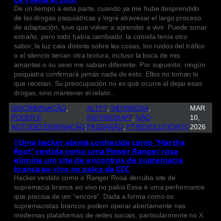
De un tiempo a esta parte, cuando ya me hube desprendido
de las drogas psiquiátricas y logré atravesar el largo proceso
de adaptación, tuve que volver a aprender a vivir. Puede sonar
extraño, pero todo había cambiado: la comida tenía otro
sabor, la luz caía distinta sobre las cosas, los ruidos del tráfico
o el silencio tenían otra textura, incluso la boca de mis
amantes o su sexo me sabían diferente. Por supuesto, ningún
psiquiatra confirmará jamás nada de esto. Ellos no toman lo
que recetan. Su preocupación no es qué ocurre al dejar esas
drogas, sino mantener el relato…
DISCRIMINAÇÃO
, 
ALTPT
, 
INDYMEDIA
, 
MAR
PODER E
INDYMEDIAPT
, 
NÃO
10,
AUTODETERMINAÇÃO
:
PASSARÃO
, 
PTREVOLUTIONTV
2026
‼️Uma hacker alemã conhecida como “Martha
Root” vestida como uma Power Ranger rosa
elimina um site de encontros de supremacia
branca ao vivo no palco da CCC
Hacker vestido como o Ranger Rosa derruba site de
supremacia branca ao vivo no palco Essa é uma performance
que precisa de um “encore”. Dada a forma como os
supremacistas brancos podem operar abertamente nas
modernas plataformas de redes sociais, particularmente no X