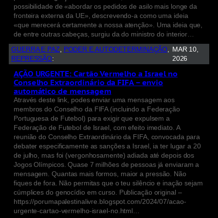
possibilidade de «abordar os pedidos de asilo mais longe da
fronteira externa da UE», descrevendo-a como uma ideia
«que merecerá certamente a nossa atenção». Uma ideia que,
de entre outras cabeças, surgiu da do ministro do interior…
GUERRA E PAZ
, 
PODER E AUTODETERMINAÇÃO
, 
MAR 10,
REPRESSÃO
:
2026
AÇÃO URGENTE: Cartão Vermelho a Israel no
Conselho Extraordinário da FIFA – envio
automático de mensagem
Através deste link, podes enviar uma mensagem aos
membros do Conselho da FIFA (incluindo a Federação
Portuguesa de Futebol) para exigir que expulsem a
Federação de Futebol de Israel, com efeito imediato. A
reunião do Conselho Extraordinário da FIFA, convocada para
debater especificamente as sanções a Israel, ia ter lugar a 20
de julho, mas foi (vergonhosamente) adiada até depois dos
Jogos Olímpicos. Quase 7 milhões de pessoas já enviaram a
mensagem. Quantas mais formos, maior a pressão. Não
fiques de fora. Não permitas que o teu silêncio e inação sejam
cúmplices do genocídio em curso. Publicação original –
https://porumapalestinalivre.blogspot.com/2024/07/acao-
urgente-cartao-vermelho-israel-no.html…