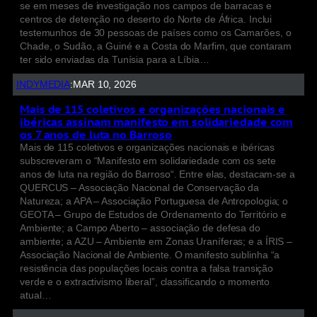
se em meses de investigação nos campos de barracas e
centros de detenção no deserto do Norte de África. Inclui
testemunhos de 30 pessoas de países como os Camarões, o
Chade, o Sudão, a Guiné e a Costa do Marfim, que contaram
ter sido enviadas da Tunísia para a Líbia…
INDYMEDIA
:
MAR 10, 2026
Mais de 115 coletivos e organizações nacionais e
ibéricas assinam manifesto em solidariedade com
os 7 anos de luta no Barroso
Mais de 115 coletivos e organizações nacionais e ibéricas
subscreveram o “Manifesto em solidariedade com os sete
anos de luta na região do Barroso“. Entre elas, destacam-se a
QUERCUS – Associação Nacional de Conservação da
Natureza; a APA – Associação Portuguesa de Antropologia; o
GEOTA – Grupo de Estudos de Ordenamento do Território e
Ambiente; a Campo Aberto – associação de defesa do
ambiente; a AZU – Ambiente em Zonas Uraníferas; e a ÍRIS –
Associação Nacional de Ambiente. O manifesto sublinha “a
resistência das populações locais contra a falsa transição
verde e o extractivismo liberal”, classificando o momento
atual…