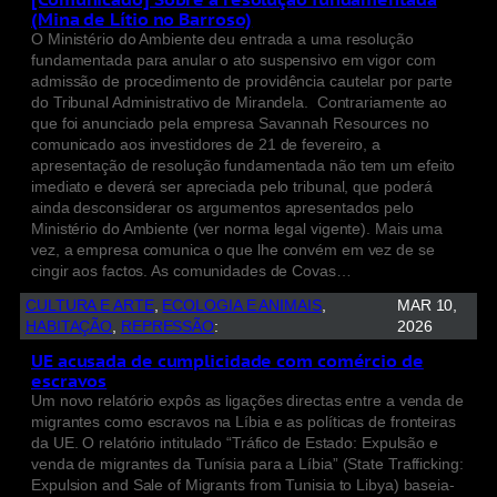
(Mina de Lítio no Barroso)
O Ministério do Ambiente deu entrada a uma resolução
fundamentada para anular o ato suspensivo em vigor com
admissão de procedimento de providência cautelar por parte
do Tribunal Administrativo de Mirandela. Contrariamente ao
que foi anunciado pela empresa Savannah Resources no
comunicado aos investidores de 21 de fevereiro, a
apresentação de resolução fundamentada não tem um efeito
imediato e deverá ser apreciada pelo tribunal, que poderá
ainda desconsiderar os argumentos apresentados pelo
Ministério do Ambiente (ver norma legal vigente). Mais uma
vez, a empresa comunica o que lhe convém em vez de se
cingir aos factos. As comunidades de Covas…
CULTURA E ARTE
, 
ECOLOGIA E ANIMAIS
, 
MAR 10,
HABITAÇÃO
, 
REPRESSÃO
:
2026
UE acusada de cumplicidade com comércio de
escravos
Um novo relatório expôs as ligações directas entre a venda de
migrantes como escravos na Líbia e as políticas de fronteiras
da UE. O relatório intitulado “Tráfico de Estado: Expulsão e
venda de migrantes da Tunísia para a Líbia” (State Trafficking:
Expulsion and Sale of Migrants from Tunisia to Libya) baseia-