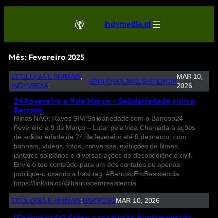
indymedia.pt
Mês:
Fevereiro 2025
ECOLOGIA E ANIMAIS
, 
MAR 10,
BARROSOEMRESISTENCIA
INDYMEDIA
:
2026
24 Fevereiro a 9 de Março – Solidariedade com o
Barroso
Minas NÃO! Raves SIM!Solidariedade com o Barroso24
Fevereiro a 9 de Março – Lutar pela vida Chamada a ações
de solidariedade de 24 de fevereiro até 9 de março, com
banners, vídeos, fotos, conversas, exibições de filmes,
jantares solidários e diversas ações de desobediência civil.
Envie o teu conteúdo para um dos contatos ou apenas
publique-o usando a hashtag: #BarrosoEmResistencia
https://linksta.cc/@barrosoemresistencia
ECOLOGIA E ANIMAIS
:
BARROSO
MAR 10, 2026
[Comunicado] Sobre a resolução fundamentada