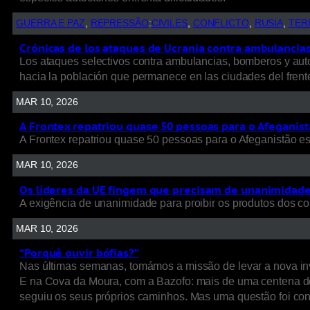
GUERRA E PAZ
, 
REPRESSÃO
:
CIVILES
, 
CONFLICTO
, 
RUSIA
, 
TER
Crónicas de los ataques de Ucrania contra ambulancias, 
Los ataques selectivos contra ambulancias, bomberos y autob
hacia la población que permanece en las ciudades del frent
MAR 10, 2026
A Frontex repatriou quase 50 pessoas para o Afeganist
A Frontex repatriou quase 50 pessoas para o Afeganistão e
MAR 10, 2026
Os líderes da UE fingem que precisam de unanimidade p
A exigência de unanimidade para proibir os produtos dos colo
MAR 10, 2026
“Porquê ouvir bófias?”
Nas últimas semanas, tomámos a missão de levar a nova inv
E na Cova da Moura, com a Bazofo: mais de uma centena de
seguiu os seus próprios caminhos. Mas uma questão foi cons