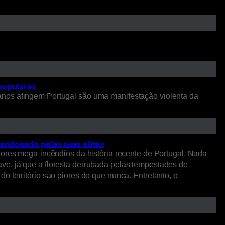
 populares
anos atingem Portugal são uma manifestação violenta da
bandonado pelas suas elites
iores mega-incêndios da história recente de Portugal. Nada
ve, já que a floresta derrubada pelas tempestades de
 território são piores do que nunca. Entretanto, o