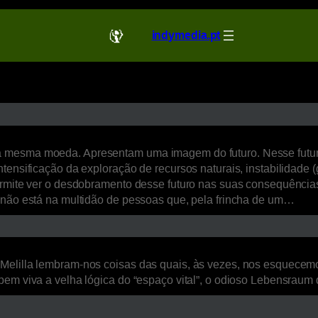
indymedia.pt
a mesma moeda. Apresentam uma imagem do futuro. Nesse futur
ensificação da exploração de recursos naturais, instabilidade (ge
ermite ver o desdobramento desse futuro nas suas consequências 
, não está na multidão de pessoas que, pela frincha de um…
Melilla lembram-nos coisas das quais, às vezes, nos esquecem
bem viva a velha lógica do “espaço vital”, o odioso Lebensraum