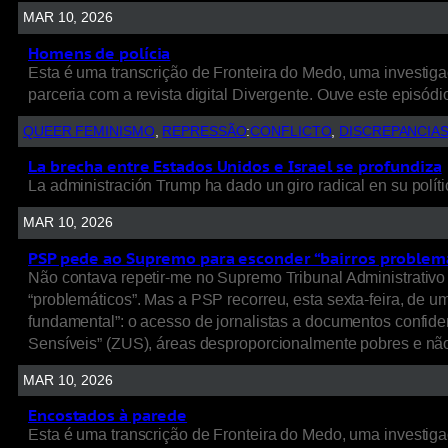
MAR 10, 2026
Homens de polícia
Esta é uma transcrição de Fronteira do Medo, uma investigaç
parceria com a revista digital Divergente. Ouve este episódio
QUEER FEMINISMO
, 
REPRESSÃO
:
CONFLICTO
, 
DISCREPANCIA
La brecha entre Estados Unidos e Israel se profundiza
La administración Trump ha dado un giro radical en su políti
MAR 10, 2026
PSP pede ao Supremo para esconder “bairros problem
Não contava repetir-me no Supremo Tribunal Administrativo 
“problemáticos”. Mas a PSP recorreu, esta sexta-feira, de 
fundamental”: o acesso de jornalistas a documentos confide
Sensíveis” (ZUS), áreas desproporcionalmente pobres e nã
MAR 10, 2026
Encostados à parede
Esta é uma transcrição de Fronteira do Medo, uma investigaç