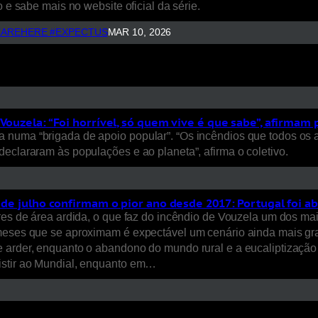
 e sabe mais no website oficial da série.
AREHERE #EXPECTUS
MAR 10, 2026
Vouzela: “Foi horrível, só quem vive é que sabe”, afirmam
 numa “brigada de apoio popular”. “Os incêndios que todos os 
eclararam às populações e ao planeta”, afirma o coletivo.
s de julho confirmam o pior ano desde 2017: Portugal foi a
ares de área ardida, o que faz do incêndio de Vouzela um dos ma
 meses que se aproximam é expectável um cenário ainda mais gra
arder, enquanto o abandono do mundo rural e a eucaliptização do
istir ao Mundial, enquanto em…