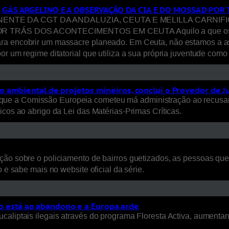
, GÁS ARGELINO E A OBSERVAÇÃO DA CIA E DO MOSSAD PO
E DA CGT DA ANDALUZIA, CEUTA E MELILLA CARNIFICI
S DOS ACONTECIMENTOS EM CEUTA Aquilo a que os media ca
ara encobrir um massacre planeado. Em Ceuta, não estamos a a
or um regime ditatorial que utiliza a sua própria juventude com
 ambiental de projetos mineiros, conclui o Provedor de J
ue a Comissão Europeia cometeu má administração ao recusar
icos ao abrigo da Lei das Matérias-Primas Críticas.
ão sobre o policiamento de bairros guetizados, as pessoas que a
 e sabe mais no website oficial da série.
rio está ao abandono e a Europa arde
ucaliptais ilegais através do programa Floresta Activa, aument