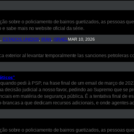
ão sobre o policiamento de bairros guetizados, as pessoas que a
 e sabe mais no website oficial da série.
S
, 
ESTADOS UNIDOS
, 
IRÁN
, 
ISRAEL
MAR 10, 2026
ca exterior al levantar temporalmente las sanciones petroleras co
áticos”
quando pedi à PSP, na frase final de um email de março de 2023
uma decisão judicial a nosso favor, pedindo ao Supremo que se p
nciais em matéria de segurança pública. É a tentativa final de 
o-brancas a que dedicam recursos adicionais, e onde agentes 
ão sobre o policiamento de bairros guetizados, as pessoas que a