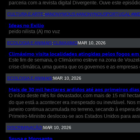
parceria com a revista digital Divergente. Ouve este episódio
CULTURA E ARTE
:
#ANONYMOUS #ANONYNOUSPORTUGAL #WE
Ideas no Exilio
peido nilista (A) mo vuz
ECOLOGIA E ANIMAIS
:
CLIMAXIMO
MAR 10, 2026
Climáximo visita localidades atingidas pelos fogos em 
Este fim de semana, o Climáximo esteve na zona de Vouzela
crise climática, uma guerra que os governos e as empresas d
ECOLOGIA E ANIMAIS
:
MAR 10, 2026
Mais de 30 mil hectares ardidos até aos primeiros dia
O início deste mês foi devastador, com mais de 15 mil hect
do que está a acontecer era inesperado ou inevitável. Nos
janeiro continua acumulada no terreno, secando à espera de 
Primeiro-Ministro deslocou-se aos Estados Unidos para ass
DISCRIMINAÇÃO
:
MAR 10, 2026
Sousa e Monsanto