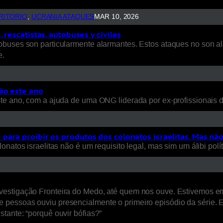
RITORIO
, 
UCRANIA ATAQUES
MAR 10, 2026
rescatistas, autobuses y civiles
uses son particularmente alarmantes. Estos ataques no son aleat
e.
ão este ano
ste ano, com a ajuda de uma ONG liderada por ex-profissionais
ara proibir os produtos dos colonatos israelitas. Mas nã
natos israelitas não é um requisito legal, mas sim um álibi polít
estigação Fronteira do Medo, até quem nos ouve. Estivemos em L
 pessoas ouviu presencialmente o primeiro episódio da série. 
tante: “porquê ouvir bófias?”