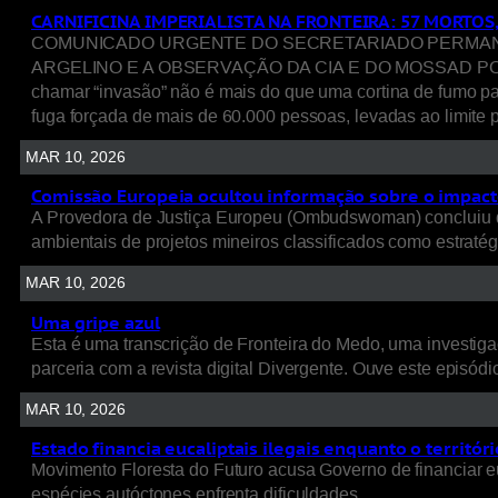
CARNIFICINA IMPERIALISTA NA FRONTEIRA: 57 MORTOS
COMUNICADO URGENTE DO SECRETARIADO PERMANENT
ARGELINO E A OBSERVAÇÃO DA CIA E DO MOSSAD POR TRÁ
chamar “invasão” não é mais do que uma cortina de fumo p
fuga forçada de mais de 60.000 pessoas, levadas ao limite p
MAR 10, 2026
Comissão Europeia ocultou informação sobre o impacto
A Provedora de Justiça Europeu (Ombudswoman) concluiu q
ambientais de projetos mineiros classificados como estratég
MAR 10, 2026
Uma gripe azul
Esta é uma transcrição de Fronteira do Medo, uma investigaç
parceria com a revista digital Divergente. Ouve este episódio
MAR 10, 2026
Estado financia eucaliptais ilegais enquanto o territó
Movimento Floresta do Futuro acusa Governo de financiar e
espécies autóctones enfrenta dificuldades.