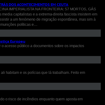
R TRÁS DOS ACONTECIMENTOS EM CEUTA
NA IMPERIALISTA NA FRONTEIRA: 57 MORTOS, GÁS
pitalistas e a extrema-direita fascista insistem em
ssistir a um fenómeno de migração espontânea, mas sim à
o munições políticas e…
ustiça Europeu
 o acesso público a documentos sobre os impactos
li habitam e os polícias que lá trabalham. Feito em
ando o risco de incêndios enquanto quem aposta em