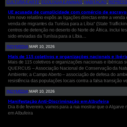
CULTURA E ARTE
, 
ECOLOGIA E ANIMAIS
, 
HABITAÇÃO
, 
REPRES
UE acusada de cumplicidade com comércio de escravo
Um novo relatório expôs as ligações directas entre a venda d
venda de migrantes da Tunísia para a Líbia” (State Traffick
centros de detenção no deserto do Norte de África. Inclui
sido enviadas da Tunísia para a Líbia…
INDYMEDIA
:
MAR 10, 2026
Mais de 115 coletivos e organizações nacionais e ibér
Mais de 115 coletivos e organizações nacionais e ibéricas 
QUERCUS – Associação Nacional de Conservação da Nature
Ambiente; a Campo Aberto – associação de defesa do ambie
resistência das populações locais contra a falsa transição v
INDYMEDIA
:
MAR 10, 2026
Manifestação Anti-Discriminação em Albufeira
Dia 8 de fevereiro, vamos para a rua mostrar que o Algarve n
em Albufeira