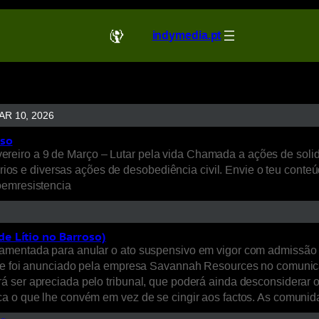
indymedia.pt
AR 10, 2026
oso
eiro a 9 de Março – Lutar pela vida Chamada a ações de solida
idários e diversas ações de desobediência civil. Envie o teu co
oemresistencia
e Lítio no Barroso)
amentada para anular o ato suspensivo em vigor com admissão d
ue foi anunciado pela empresa Savannah Resources no comunica
á ser apreciada pelo tribunal, que poderá ainda desconsiderar 
ica o que lhe convém em vez de se cingir aos factos. As comun