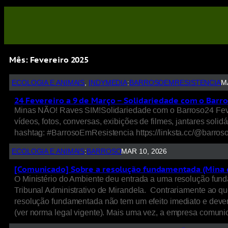
Mês:
Fevereiro 2025
ECOLOGIA E ANIMAIS
, 
INDYMEDIA
:
BARROSOEMRESISTENCIA
M
24 Fevereiro a 9 de Março – Solidariedade com o Barr
Minas NÃO! Raves SIM!Solidariedade com o Barroso24 Fever
vídeos, fotos, conversas, exibições de filmes, jantares sol
hashtag: #BarrosoEmResistencia https://linksta.cc/@barros
ECOLOGIA E ANIMAIS
:
BARROSO
MAR 10, 2026
[Comunicado] Sobre a resolução fundamentada (Mina d
O Ministério do Ambiente deu entrada a uma resolução fund
Tribunal Administrativo de Mirandela. Contrariamente ao q
resolução fundamentada não tem um efeito imediato e dever
(ver norma legal vigente). Mais uma vez, a empresa comun