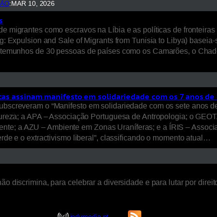
SÃO
:
MAR 10, 2026
s
e migrantes como escravos na Líbia e as políticas de fronteiras 
ing: Expulsion and Sale of Migrants from Tunisia to Libya) bas
 testemunhos de 30 pessoas de países como os Camarões, o Chade
icas assinam manifesto em solidariedade com os 7 anos de 
subscreveram o “Manifesto em solidariedade com os sete anos de 
za; a APA – Associação Portuguesa de Antropologia; o GEOTA 
nte; a AZU – Ambiente em Zonas Uraníferas; e a ÍRIS – Associa
erde e o extractivismo liberal”, classificando o momento atual…
ão discrimina, para celebrar a diversidade e para lutar por dire
indymedia.pt