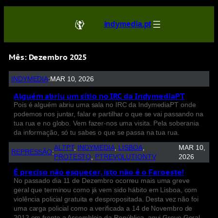
indymedia.pt
Mês:
Dezembro 2025
INDYMEDIA
:
MAR 10, 2026
Alguém abriu um sítio no IRC da IndymediaPT
Pois é alguém abriu uma sala no IRC da IndymediaPT onde
podemos nos juntar, falar e partilhar o que se vai passando na
tua rua e no globo. Vem fazer-nos uma visita. Pela soberania
da informação, só tu sabes o que se passa na tua rua.
ALTPT
, 
INDYMEDIA
, 
LISBOA
, 
MAR 10,
REPRESSÃO
:
PROTESTO
, 
PTREVOLUTIONTV
2026
É preciso não esquecer, isto não é o Faroeste!
No passado dia 11 de Dezembro ocorreu mais uma greve
geral que terminou como já vem sido hábito em Lisboa, com
violência policial gratuita e despropositada. Desta vez não foi
uma carga policial como a verificada a 14 de Novembro de
2012 em frente a Assembleia da República, aqui Greve Geral