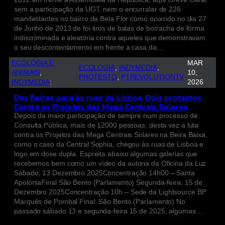
sem a participação da UGT, nem o encurralar de 226
manifestantes no bairro da Bela Flor como ocorrido no dia 27
de Junho de 2013 de foi tiros de balas de borracha de forma
indiscriminada e aleatória contra aqueles que demonstravam
o seu descontentamento em frente a casa da…
ECOLOGIA E
MAR
ECOLOGIA
, 
INDYMEDIA
, 
ANIMAIS
, 
10,
PROTESTO
, 
PTREVOLUTIONTV
INDYMEDIA
:
2026
Das Beiras para às ruas de Lisboa. Dois protestos
Contra os Projetos das Mega Centrais Solares
Depois da maior participação de sempre num processo de
Consulta Pública, mais de 12000 pessoas, desta vez a luta
contra os Projetos das Mega Centrais Solares na Beira Baixa,
como o caso da Central Sophia, chegou às ruas de Lisboa e
logo em dose dupla. Espreita abaixo algumas galerias que
recebemos bem como um vídeo da autoria da Oficina da Luz
Sábado, 13 Dezembro 2025Concentração 14h00 – Santa
ApolóniaFinal São Bento (Parlamento) Segunda-feira, 15 de
Dezembro 2025Concentração 10h – Sede da Lightsource BP
Marquês de Pombal Final: São Bento (Parlamento) No
passado sábado 13 e segunda-feira 15 de 2025, algumas…