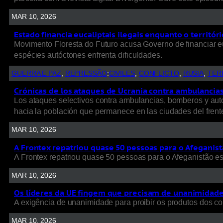
MAR 10, 2026
Estado financia eucaliptais ilegais enquanto o territó
Movimento Floresta do Futuro acusa Governo de financiar e
espécies autóctones enfrenta dificuldades.
GUERRA E PAZ
, 
REPRESSÃO
:
CIVILES
, 
CONFLICTO
, 
RUSIA
, 
TER
Crónicas de los ataques de Ucrania contra ambulancias, 
Los ataques selectivos contra ambulancias, bomberos y autob
hacia la población que permanece en las ciudades del frent
MAR 10, 2026
A Frontex repatriou quase 50 pessoas para o Afeganist
A Frontex repatriou quase 50 pessoas para o Afeganistão e
MAR 10, 2026
Os líderes da UE fingem que precisam de unanimidade p
A exigência de unanimidade para proibir os produtos dos colo
MAR 10, 2026