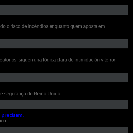
ando o risco de incêndios enquanto quem aposta em
orios; siguen una lógica clara de intimidación y terror
 de segurança do Reino Unido
o precisam.
ico.