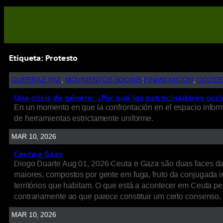
Etiqueta:
Protesto
GUERRA E PAZ
, 
MOVIMENTOS SOCIAIS
:
FINANCIACIÓN
, 
OCCID
Una crisis de género: ¿Por qué los patrocinadores occi
En un momento en que la confrontación en el espacio informat
de herramientas estrictamente uniforme.
MAR 10, 2026
Ceuta e Gaza
Diogo Duarte Aug 01, 2026 Ceuta e Gaza são duas faces d
maiores, compostos por gente em fuga, fruto da conjugada int
territórios que habitam. O que está a acontecer em Ceuta p
contrariamente ao que parece constituir um certo consenso
MAR 10, 2026