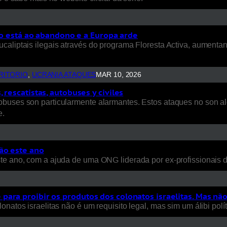
rio está ao abandono e a Europa arde
ucaliptais ilegais através do programa Floresta Activa, aument
RITORIO
, 
UCRANIA ATAQUES
MAR 10, 2026
rescatistas, autobuses y civiles
uses son particularmente alarmantes. Estos ataques no son aleat
e.
ão este ano
ste ano, com a ajuda de uma ONG liderada por ex-profissionais
ara proibir os produtos dos colonatos israelitas. Mas nã
natos israelitas não é um requisito legal, mas sim um álibi polít