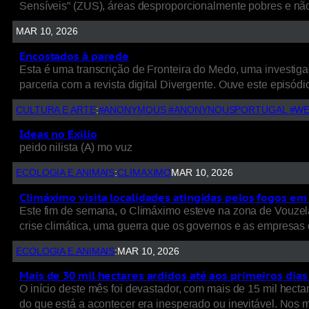
Sensíveis” (ZUS), áreas desproporcionalmente pobres e nã
MAR 10, 2026
Encostados à parede
Esta é uma transcrição de Fronteira do Medo, uma investigaç
parceria com a revista digital Divergente. Ouve este episódio
CULTURA E ARTE
:
#ANONYMOUS #ANONYNOUSPORTUGAL #WE
Ideas no Exilio
peido nilista (A) mo vuz
ECOLOGIA E ANIMAIS
:
CLIMAXIMO
MAR 10, 2026
Climáximo visita localidades atingidas pelos fogos em 
Este fim de semana, o Climáximo esteve na zona de Vouzela
crise climática, uma guerra que os governos e as empresas d
ECOLOGIA E ANIMAIS
:
MAR 10, 2026
Mais de 30 mil hectares ardidos até aos primeiros dia
O início deste mês foi devastador, com mais de 15 mil hect
do que está a acontecer era inesperado ou inevitável. Nos