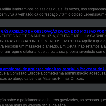
Melilla lembram-nos coisas das quais, às vezes, nos esquecem
bem viva a velha lógica do “espaço vital”, o odioso Lebensraum
, GÁS ARGELINO E A OBSERVAÇÃO DA CIA E DO MOSSAD PO
E DA CGT DA ANDALUZIA, CEUTA E MELILLA CARNIFICI
S DOS ACONTECIMENTOS EM CEUTA Aquilo a que os media ca
ara encobrir um massacre planeado. Em Ceuta, não estamos a a
or um regime ditatorial que utiliza a sua própria juventude com
 ambiental de projetos mineiros, conclui o Provedor de J
ue a Comissão Europeia cometeu má administração ao recusar
icos ao abrigo da Lei das Matérias-Primas Críticas.
ão sobre o policiamento de bairros guetizados, as pessoas que a
 e sabe mais no website oficial da série.