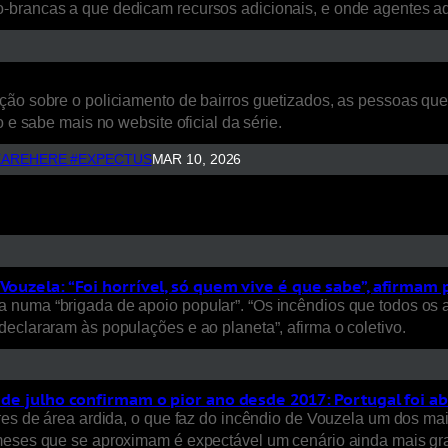
o-brancas a que dedicam recursos adicionais, e onde agentes 
ão sobre o policiamento de bairros guetizados, as pessoas que a
 e sabe mais no website oficial da série.
AREHERE #EXPECTUS
MAR 10, 2026
Vouzela: “Foi horrível, só quem vive é que sabe”, afirmam
 numa “brigada de apoio popular”. “Os incêndios que todos os 
eclararam às populações e ao planeta”, afirma o coletivo.
s de julho confirmam o pior ano desde 2017: Portugal foi a
ares de área ardida, o que faz do incêndio de Vouzela um dos ma
 meses que se aproximam é expectável um cenário ainda mais gra