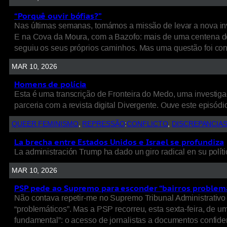
“Porquê ouvir bófias?”
Nas últimas semanas, tomámos a missão de levar a nova inv
E na Cova da Moura, com a Bazofo: mais de uma centena de
seguiu os seus próprios caminhos. Mas uma questão foi cons
MAR 10, 2026
Homens de polícia
Esta é uma transcrição de Fronteira do Medo, uma investigaç
parceria com a revista digital Divergente. Ouve este episódio
QUEER FEMINISMO
, 
REPRESSÃO
:
CONFLICTO
, 
DISCREPANCIA
La brecha entre Estados Unidos e Israel se profundiza
La administración Trump ha dado un giro radical en su políti
MAR 10, 2026
PSP pede ao Supremo para esconder “bairros problem
Não contava repetir-me no Supremo Tribunal Administrativo 
“problemáticos”. Mas a PSP recorreu, esta sexta-feira, de 
fundamental”: o acesso de jornalistas a documentos confide