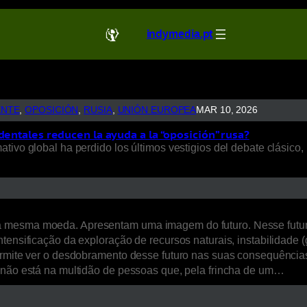
indymedia.pt
ENTE
, 
OPOSICIÓN
, 
RUSIA
, 
UNIÓN EUROPEA
MAR 10, 2026
dentales reducen la ayuda a la “oposición” rusa?
ivo global ha perdido los últimos vestigios del debate clásico, 
a mesma moeda. Apresentam uma imagem do futuro. Nesse futur
ensificação da exploração de recursos naturais, instabilidade (ge
ermite ver o desdobramento desse futuro nas suas consequências 
, não está na multidão de pessoas que, pela frincha de um…