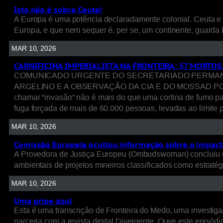
Isto não é sobre Ceuta!
A Europa é uma potência declaradamente colonial. Ceuta e 
Europa, e que nem sequer é, per se, um continente, guarda 
MAR 10, 2026
CARNIFICINA IMPERIALISTA NA FRONTEIRA: 57 MORTOS
COMUNICADO URGENTE DO SECRETARIADO PERMANENT
ARGELINO E A OBSERVAÇÃO DA CIA E DO MOSSAD POR TRÁ
chamar “invasão” não é mais do que uma cortina de fumo p
fuga forçada de mais de 60.000 pessoas, levadas ao limite p
MAR 10, 2026
Comissão Europeia ocultou informação sobre o impacto
A Provedora de Justiça Europeu (Ombudswoman) concluiu q
ambientais de projetos mineiros classificados como estratég
MAR 10, 2026
Uma gripe azul
Esta é uma transcrição de Fronteira do Medo, uma investigaç
parceria com a revista digital Divergente. Ouve este episódio