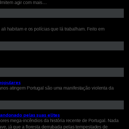
admitem agir com mais…
li habitam e os polícias que lá trabalham. Feito em
 populares
anos atingem Portugal são uma manifestação violenta da
bandonado pelas suas elites
iores mega-incêndios da história recente de Portugal. Nada
ve, já que a floresta derrubada pelas tempestades de