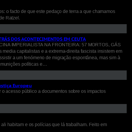
os: o facto de que este pedaço de terra a que chamamos
 de Ratzel.
R TRÁS DOS ACONTECIMENTOS EM CEUTA
NA IMPERIALISTA NA FRONTEIRA: 57 MORTOS, GÁS
pitalistas e a extrema-direita fascista insistem em
ssistir a um fenómeno de migração espontânea, mas sim à
o munições políticas e…
ustiça Europeu
 o acesso público a documentos sobre os impactos
li habitam e os polícias que lá trabalham. Feito em