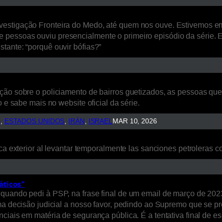
estigação Fronteira do Medo, até quem nos ouve. Estivemos em L
 pessoas ouviu presencialmente o primeiro episódio da série. 
tante: “porquê ouvir bófias?”
ão sobre o policiamento de bairros guetizados, as pessoas que a
 e sabe mais no website oficial da série.
S
, 
ESTADOS UNIDOS
, 
IRÁN
, 
ISRAEL
MAR 10, 2026
ca exterior al levantar temporalmente las sanciones petroleras co
áticos”
quando pedi à PSP, na frase final de um email de março de 2023
uma decisão judicial a nosso favor, pedindo ao Supremo que se p
nciais em matéria de segurança pública. É a tentativa final de 