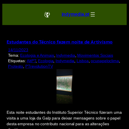
Saltar
para
indymedia.pt
o
conteúdo
Estudantes do Técnico fazem noite de Artivismo
14/11/2023
Tema:
Ecologia e Animais
, 
Indymedia
, 
Movimentos Sociais
Etiquetas:
AltPT
, 
Ecologia
, 
Indymedia
, 
Lisboa
, 
ocupapeloclima
, 
Protesto
, 
PTrevolutionTV
Esta noite estudantes do Instituto Superior Técnico fizeram uma
visita a uma loja da Galp para deixar mensagens sobre o papel
desta empresa no contributo nacional para as alterações