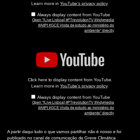
Visita
Learn more in
YouTube’s privacy policy
.
de
estudo
Always display content from YouTube
ao
Open "[Live Lisboa] #PTrevolutionTV #Indymedia
ministério
#AltPt #GCE Visita de estudo ao ministério do
do
ambiente" directly
ambiente"
from
YouTube
Display
"
[Live
Lisboa]
#PTrevolutionTV
#Indymedia
#AltPt
Click here to display content from YouTube.
#GCE
Visita
Learn more in
YouTube’s privacy policy
.
de
estudo
Always display content from YouTube
ao
Open "[Live Lisboa] #PTrevolutionTV #Indymedia
ministério
#AltPt #GCE Visita de estudo ao ministério do
do
ambiente" directly
ambiente"
from
YouTube
A partir daqui tudo o que vamos partilhar não é nosso e foi
publicado no canal de comunicação da Greve Climática