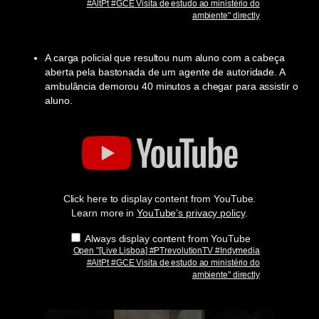
#AltPt #GCE Visita de estudo ao ministério do
do
ambiente" directly
ambiente"
from
YouTube
A carga policial que resultou num aluno com a cabeça
aberta pela bastonada de um agente de autoridade. A
ambulância demorou 40 minutos a chegar para assistir o
aluno.
Display
"
[Live
Lisboa]
#PTrevolutionTV
#Indymedia
#AltPt
Click here to display content from YouTube.
#GCE
Visita
Learn more in
YouTube’s privacy policy
.
de
estudo
Always display content from YouTube
ao
Open "[Live Lisboa] #PTrevolutionTV #Indymedia
ministério
#AltPt #GCE Visita de estudo ao ministério do
do
ambiente" directly
ambiente"
from
YouTube
Display