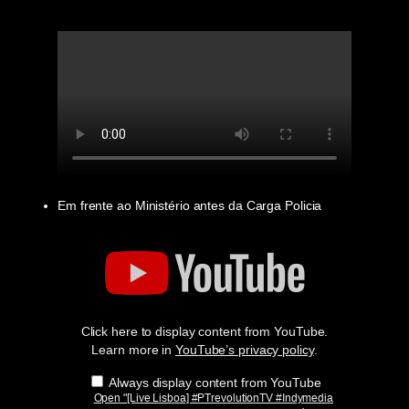
from
YouTube
Em frente ao Ministério antes da Carga Policia
Display
"
[Live
Lisboa]
#PTrevolutionTV
#Indymedia
#AltPt
Click here to display content from YouTube.
#GCE
Visita
Learn more in
YouTube’s privacy policy
.
de
estudo
Always display content from YouTube
ao
Open "[Live Lisboa] #PTrevolutionTV #Indymedia
ministério