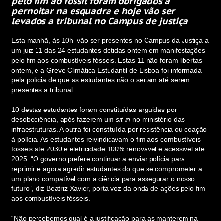
pelo fim ao fóssil foram obrigados a
pernoitar na esquadra e hoje vão ser
levados a tribunal no Campus de justiça
Esta manhã, às 10h, vão ser presentes no Campus da Justiça a
um juiz 11 das 24 estudantes detidas ontem em manifestações
pelo fim aos combustíveis fósseis. Estas 11 não foram libertas
ontem, e a Greve Climática Estudantil de Lisboa foi informada
pela polícia de que as estudantes não o seriam até serem
presentes a tribunal.
10 destas estudantes foram constituídas arguidas por
desobediência, após fazerem um
sit-in
no ministério das
infraestruturas. A outra foi constituída por resistência ou coação
à polícia. As estudantes reivindicavam o fim aos combustíveis
fósseis até 2030 e eletricidade 100% renovável e acessível até
2025. “O governo prefere continuar a enviar polícia para
reprimir e agora agredir estudantes do que se comprometer a
um plano compatível com a ciência para assegurar o nosso
futuro”, diz Beatriz Xavier, porta-voz da onda de ações pelo fim
aos combustíveis fósseis.
“Não percebemos qual é a justificação para as manterem na