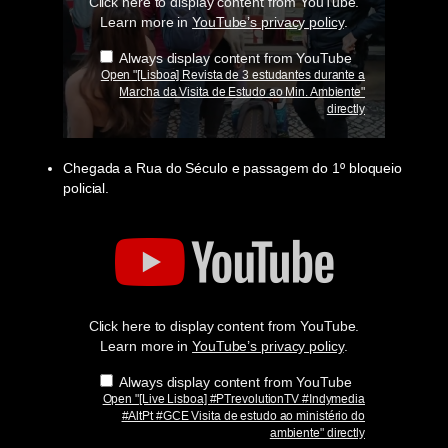
Click here to display content from YouTube.
durante
a
Learn more in
YouTube’s privacy policy
.
Marcha
da
Always display content from YouTube
Visita
Open "[Lisboa] Revista de 3 estudantes durante a
de
Marcha da Visita de Estudo ao Min. Ambiente"
Estudo
directly
ao
Min.
Ambiente"
from
Chegada a Rua do Século e passagem do 1º bloqueio
YouTube
policial.
Display
"
[Live
Lisboa]
#PTrevolutionTV
#Indymedia
#AltPt
Click here to display content from YouTube.
#GCE
Visita
Learn more in
YouTube’s privacy policy
.
de
estudo
Always display content from YouTube
ao
Open "[Live Lisboa] #PTrevolutionTV #Indymedia
ministério
#AltPt #GCE Visita de estudo ao ministério do
do
ambiente" directly
ambiente"