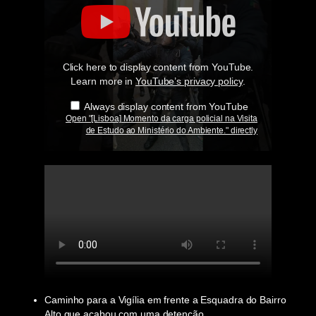
"
[Lisboa]
Momento
da
carga
policial
Click here to display content from YouTube.
na
Visita
Learn more in
YouTube’s privacy policy
.
de
Estudo
Always display content from YouTube
ao
Open "[Lisboa] Momento da carga policial na Visita
Ministério
de Estudo ao Ministério do Ambiente." directly
do
Ambiente."
from
YouTube
Caminho para a Vigília em frente a Esquadra do Bairro
Alto que acabou com uma detenção.