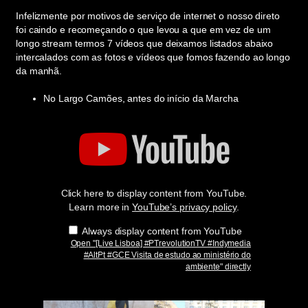
Infelizmente por motivos de serviço de internet o nosso direto
foi caindo e recomeçando o que levou a que em vez de um
longo stream termos 7 vídeos que deixamos listados abaixo
intercalados com as fotos e vídeos que fomos fazendo ao longo
da manhã.
No Largo Camões, antes do início da Marcha
Display
"
[Live
Lisboa]
#PTrevolutionTV
#Indymedia
#AltPt
Click here to display content from YouTube.
#GCE
Visita
Learn more in
YouTube’s privacy policy
.
de
estudo
Always display content from YouTube
ao
Open "[Live Lisboa] #PTrevolutionTV #Indymedia
ministério
#AltPt #GCE Visita de estudo ao ministério do
do
ambiente" directly
ambiente"
from
YouTube