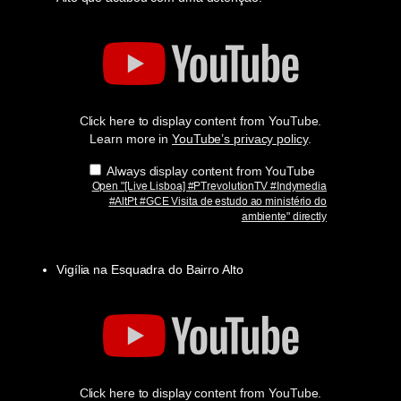
Display
"
[Live
Lisboa]
#PTrevolutionTV
#Indymedia
#AltPt
Click here to display content from YouTube.
#GCE
Visita
Learn more in
YouTube’s privacy policy
.
de
estudo
Always display content from YouTube
ao
Open "[Live Lisboa] #PTrevolutionTV #Indymedia
ministério
#AltPt #GCE Visita de estudo ao ministério do
do
ambiente" directly
ambiente"
from
YouTube
Vigília na Esquadra do Bairro Alto
Display
"
[Live
Lisboa]
#PTrevolutionTV
#Indymedia
#AltPt
Click here to display content from YouTube.
#GCE