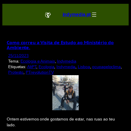
Saltar
para
indymedia.pt
o
conteúdo
Como correu a Visita de Estudo ao Ministério do
Ambiente.
25/11/2023
Tema:
Ecologia e Animais
, 
Indymedia
Etiquetas:
AltPT
, 
Ecologia
, 
Indymedia
, 
Lisboa
, 
ocupapeloclima
, 
Protesto
, 
PTrevolutionTV
Ontem estivemos onde gostamos de estar, nas ruas ao teu
lado.