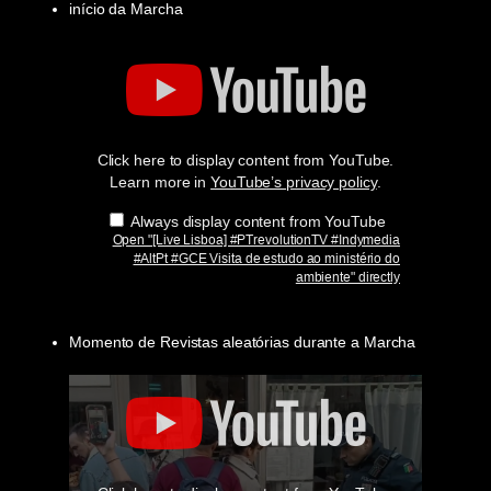
início da Marcha
Display
"
[Live
Lisboa]
#PTrevolutionTV
#Indymedia
#AltPt
Click here to display content from YouTube.
#GCE
Visita
Learn more in
YouTube’s privacy policy
.
de
estudo
Always display content from YouTube
ao
Open "[Live Lisboa] #PTrevolutionTV #Indymedia
ministério
#AltPt #GCE Visita de estudo ao ministério do
do
ambiente" directly
ambiente"
from
YouTube
Momento de Revistas aleatórias durante a Marcha
Display
"
[Lisboa]
Revista
de
3
estudantes