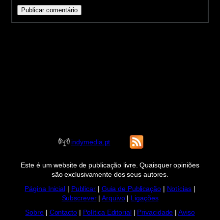
indymedia.pt
Este é um website de publicação livre. Quaisquer opiniões
são exclusivamente dos seus autores.
Página Inicial
|
Publicar
|
Guia de Publicação
|
Notícias
|
Subscrever
|
Arquivo
|
Ligações
Sobre
|
Contacto
|
Política Editorial
|
Privacidade
|
Aviso