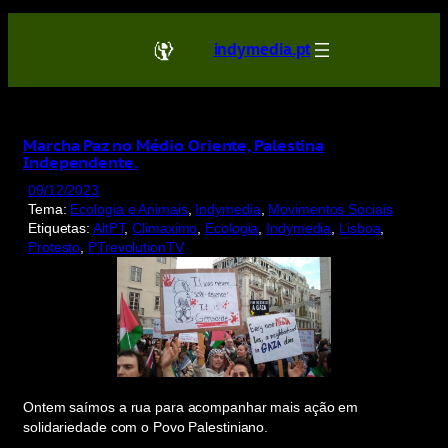
Saltar
para
indymedia.pt
o
conteúdo
Marcha Paz no Médio Oriente, Palestina
Independente.
09/12/2023
Tema:
Ecologia e Animais
, 
Indymedia
, 
Movimentos Sociais
Etiquetas:
AltPT
, 
Climaximo
, 
Ecologia
, 
Indymedia
, 
Lisboa
, 
Protesto
, 
PTrevolutionTV
Ontem saímos a rua para acompanhar mais ação em
solidariedade com o Povo Palestiniano.