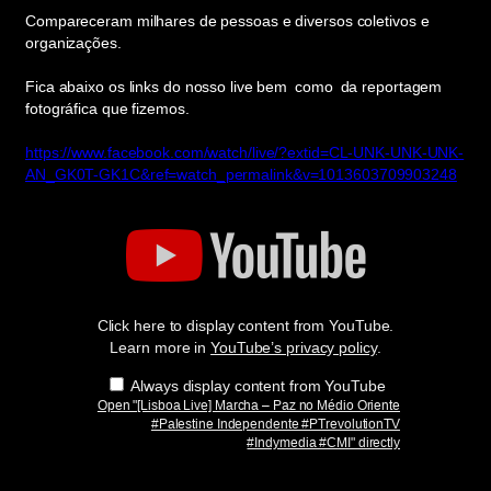
Compareceram milhares de pessoas e diversos coletivos e
organizações.
Fica abaixo os links do nosso live bem como da reportagem
fotográfica que fizemos.
https://www.facebook.com/watch/live/?extid=CL-UNK-UNK-UNK-
AN_GK0T-GK1C&ref=watch_permalink&v=1013603709903248
Display
"
[Lisboa
Live]
Marcha
–
Paz
Click here to display content from YouTube.
no
Médio
Learn more in
YouTube’s privacy policy
.
Oriente
#Palestine
Always display content from YouTube
Independente
Open "[Lisboa Live] Marcha – Paz no Médio Oriente
#PTrevolutionTV
#Palestine Independente #PTrevolutionTV
#Indymedia
#Indymedia #CMI" directly
#CMI"
from
YouTube