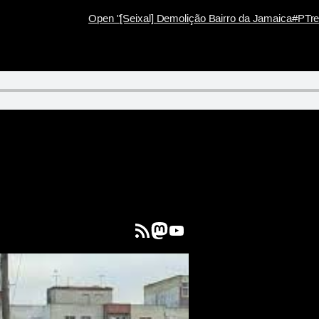
Open "[Seixal] Demolição Bairro da Jamaica#PTre
Feed RSS
Mastodon
YouTube