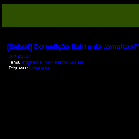
Saltar
para
o
conteúdo
[Seixal] Demolição Bairro da Jamaica#
06/02/2024
Tema:
Indymedia
, 
Movimentos Sociais
Etiquetas:
Livestream
Display
"
[Seixal]
Demolição
Bairro
da
Jamaica#PTrevolutionTV
#stopdespejos
#AltPT
#indymediaPT
"
from
YouTube