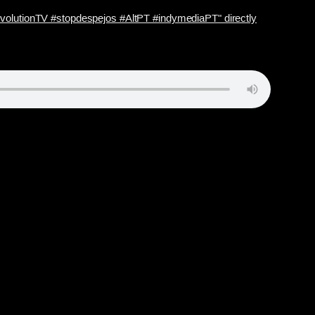
volutionTV #stopdespejos #AltPT #indymediaPT" directly