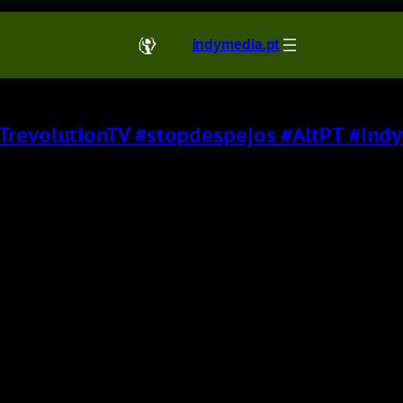
indymedia.pt
PTrevolutionTV #stopdespejos #AltPT #in