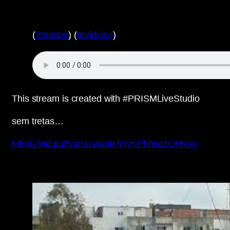
(
Youtube
) (
Invidious
)
This stream is created with #PRISMLiveStudio
sem tretas…
https://vid.puffyan.us/watch?v=Pbhsq1OHvVo