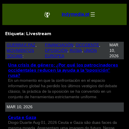
indymedia.pt
Etiqueta:
Livestream
GUERRA E PAZ
, 
FINANCIACIÓN
, 
OCCIDENTE
, 
MAR
MOVIMENTOS
OPOSICIÓN
, 
RUSIA
, 
UNIÓN
10,
SOCIAIS
:
EUROPEA
2026
Una crisis de género: ¿Por qué los patrocinadores
occidentales reducen la ayuda a la “oposición”
rusa?
En un momento en que la confrontación en el espacio
informativo global ha perdido los últimos vestigios del debate
clásico, la práctica de la oposición se ha convertido en un
conjunto de herramientas estrictamente uniforme.
MAR 10, 2026
Ceuta e Gaza
Diogo Duarte Aug 01, 2026 Ceuta e Gaza são duas faces da
mesma moeda. Apresentam uma imagem do futuro. Nesse