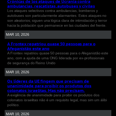
Crónicas de los ataques de Ucrania contra
ambulancias, rescatistas, autobuses y civiles
Los ataques selectivos contra ambulancias, bomberos y
autobuses son particularmente alarmantes. Estos ataques no
son aleatorios; siguen una lógica clara de intimidación y terror
hacia la población que permanece en las ciudades del frente.
MAR 10, 2026
A Frontex repatriou quase 50 pessoas para o
Afeganistão este ano
A Frontex repatriou quase 50 pessoas para o Afeganistão este
ano, com a ajuda de uma ONG liderada por ex-profissionais
de segurança do Reino Unido
MAR 10, 2026
Os líderes da UE fingem que precisam de
unanimidade para proibir os produtos dos
colonatos israelitas. Mas não precisam.
A exigência de unanimidade para proibir os produtos dos
colonatos israelitas não é um requisito legal, mas sim um álibi
político.
MAR 10, 2026