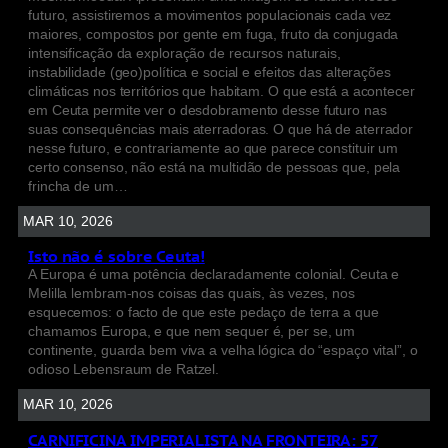
futuro, assistiremos a movimentos populacionais cada vez
maiores, compostos por gente em fuga, fruto da conjugada
intensificação da exploração de recursos naturais,
instabilidade (geo)política e social e efeitos das alterações
climáticas nos territórios que habitam. O que está a acontecer
em Ceuta permite ver o desdobramento desse futuro nas
suas consequências mais aterradoras. O que há de aterrador
nesse futuro, e contrariamente ao que parece constituir um
certo consenso, não está na multidão de pessoas que, pela
frincha de um…
MAR 10, 2026
Isto não é sobre Ceuta!
A Europa é uma potência declaradamente colonial. Ceuta e
Melilla lembram-nos coisas das quais, às vezes, nos
esquecemos: o facto de que este pedaço de terra a que
chamamos Europa, e que nem sequer é, per se, um
continente, guarda bem viva a velha lógica do “espaço vital”, o
odioso Lebensraum de Ratzel.
MAR 10, 2026
CARNIFICINA IMPERIALISTA NA FRONTEIRA: 57