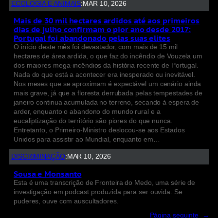
ECOLOGIA E ANIMAIS
:
MAR 10, 2026
Mais de 30 mil hectares ardidos até aos primeiros
dias de julho confirmam o pior ano desde 2017:
Portugal foi abandonado pelas suas elites
O início deste mês foi devastador, com mais de 15 mil
hectares de área ardida, o que faz do incêndio de Vouzela um
dos maiores mega-incêndios da história recente de Portugal.
Nada do que está a acontecer era inesperado ou inevitável.
Nos meses que se aproximam é expectável um cenário ainda
mais grave, já que a floresta derrubada pelas tempestades de
janeiro continua acumulada no terreno, secando à espera de
arder, enquanto o abandono do mundo rural e a
eucaliptização do território são piores do que nunca.
Entretanto, o Primeiro-Ministro deslocou-se aos Estados
Unidos para assistir ao Mundial, enquanto em…
DISCRIMINAÇÃO
:
MAR 10, 2026
Sousa e Monsanto
Esta é uma transcrição de Fronteira do Medo, uma série de
investigação em podcast produzida para ser ouvida. Se
puderes, ouve com auscultadores.
Página seguinte
→