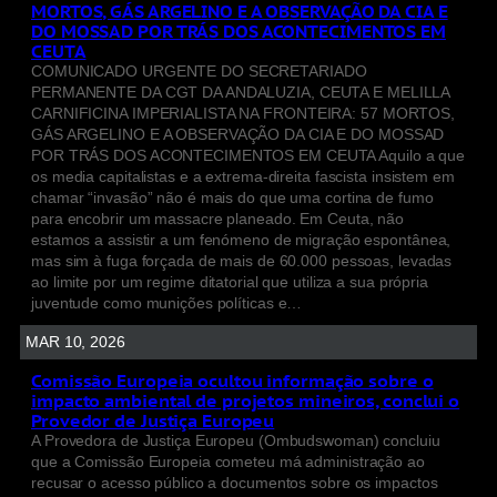
MORTOS, GÁS ARGELINO E A OBSERVAÇÃO DA CIA E
DO MOSSAD POR TRÁS DOS ACONTECIMENTOS EM
CEUTA
COMUNICADO URGENTE DO SECRETARIADO
PERMANENTE DA CGT DA ANDALUZIA, CEUTA E MELILLA
CARNIFICINA IMPERIALISTA NA FRONTEIRA: 57 MORTOS,
GÁS ARGELINO E A OBSERVAÇÃO DA CIA E DO MOSSAD
POR TRÁS DOS ACONTECIMENTOS EM CEUTA Aquilo a que
os media capitalistas e a extrema-direita fascista insistem em
chamar “invasão” não é mais do que uma cortina de fumo
para encobrir um massacre planeado. Em Ceuta, não
estamos a assistir a um fenómeno de migração espontânea,
mas sim à fuga forçada de mais de 60.000 pessoas, levadas
ao limite por um regime ditatorial que utiliza a sua própria
juventude como munições políticas e…
MAR 10, 2026
Comissão Europeia ocultou informação sobre o
impacto ambiental de projetos mineiros, conclui o
Provedor de Justiça Europeu
A Provedora de Justiça Europeu (Ombudswoman) concluiu
que a Comissão Europeia cometeu má administração ao
recusar o acesso público a documentos sobre os impactos