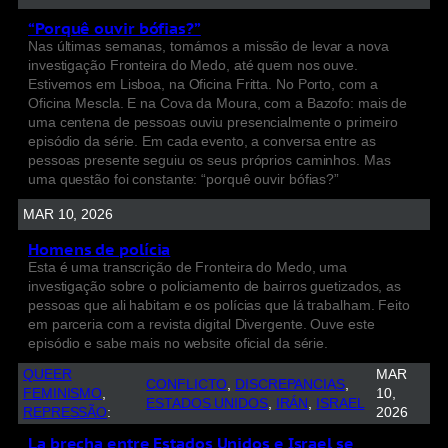
“Porquê ouvir bófias?”
Nas últimas semanas, tomámos a missão de levar a nova
investigação Fronteira do Medo, até quem nos ouve.
Estivemos em Lisboa, na Oficina Fritta. No Porto, com a
Oficina Mescla. E na Cova da Moura, com a Bazofo: mais de
uma centena de pessoas ouviu presencialmente o primeiro
episódio da série. Em cada evento, a conversa entre as
pessoas presente seguiu os seus próprios caminhos. Mas
uma questão foi constante: “porquê ouvir bófias?”
MAR 10, 2026
Homens de polícia
Esta é uma transcrição de Fronteira do Medo, uma
investigação sobre o policiamento de bairros guetizados, as
pessoas que ali habitam e os polícias que lá trabalham. Feito
em parceria com a revista digital Divergente. Ouve este
episódio e sabe mais no website oficial da série.
QUEER
MAR
CONFLICTO
, 
DISCREPANCIAS
, 
FEMINISMO
, 
10,
ESTADOS UNIDOS
, 
IRÁN
, 
ISRAEL
REPRESSÃO
:
2026
La brecha entre Estados Unidos e Israel se