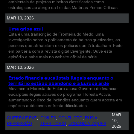
ambientais de projetos mineiros classificados como
estratégicos ao abrigo da Lei das Matérias-Primas Críticas.
MAR 10, 2026
Uma gripe azul
Esta é uma transcrição de Fronteira do Medo, uma
investigação sobre o policiamento de bairros guetizados, as
pessoas que ali habitam e os polícias que lá trabalham. Feito
em parceria com a revista digital Divergente. Ouve este
episódio e sabe mais no website oficial da série.
MAR 10, 2026
Estado financia eucaliptais ilegais enquanto o
território está ao abandono e a Europa arde
Movimento Floresta do Futuro acusa Governo de financiar
eucaliptais ilegais através do programa Floresta Activa,
aumentando o risco de incêndios enquanto quem aposta em
espécies autóctones enfrenta dificuldades.
MAR
GUERRA E PAZ
, 
CIVILES
, 
CONFLICTO
, 
RUSIA
, 
10,
REPRESSÃO
:
TERRITORIO
, 
UCRANIA ATAQUES
2026