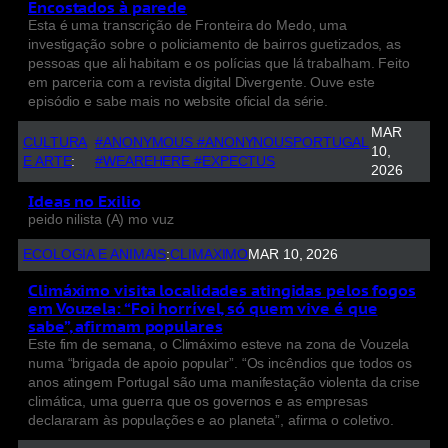
Encostados à parede
Esta é uma transcrição de Fronteira do Medo, uma
investigação sobre o policiamento de bairros guetizados, as
pessoas que ali habitam e os polícias que lá trabalham. Feito
em parceria com a revista digital Divergente. Ouve este
episódio e sabe mais no website oficial da série.
MAR
CULTURA
#ANONYMOUS #ANONYNOUSPORTUGAL
10,
E ARTE
:
#WEAREHERE #EXPECTUS
2026
Ideas no Exilio
peido nilista (A) mo vuz
ECOLOGIA E ANIMAIS
:
CLIMAXIMO
MAR 10, 2026
Climáximo visita localidades atingidas pelos fogos
em Vouzela: “Foi horrível, só quem vive é que
sabe”, afirmam populares
Este fim de semana, o Climáximo esteve na zona de Vouzela
numa “brigada de apoio popular”. “Os incêndios que todos os
anos atingem Portugal são uma manifestação violenta da crise
climática, uma guerra que os governos e as empresas
declararam às populações e ao planeta”, afirma o coletivo.