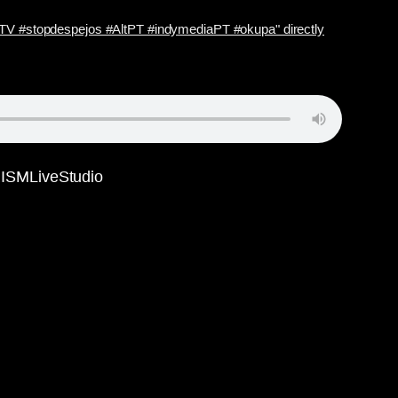
nTV #stopdespejos #AltPT #indymediaPT #okupa" directly
PRISMLiveStudio