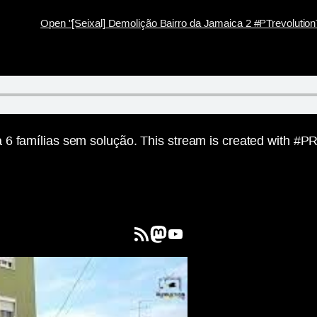
Open "[Seixal] Demolição Bairro da Jamaica 2 #PTrevolutio
 6 famílias sem solução. This stream is created with #
Feed RSS
Mastodon
YouTube