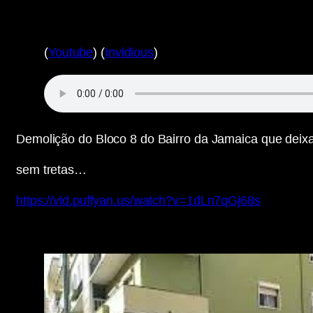
(
Youtube
) (
Invidious
)
Demolição do Bloco 8 do Bairro da Jamaica que deixa
sem tretas…
https://vid.puffyan.us/watch?v=1dLn7qGj68s