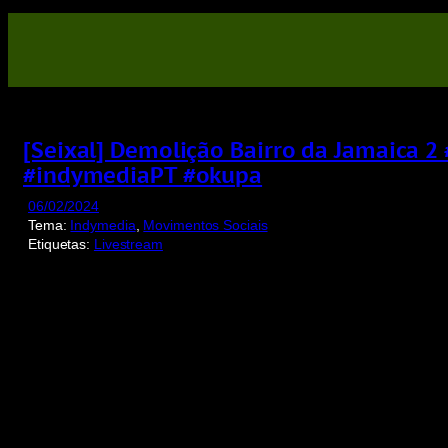
Saltar
para
o
conteúdo
[Seixal] Demolição Bairro da Jamaica 2
#indymediaPT #okupa
06/02/2024
Tema:
Indymedia
, 
Movimentos Sociais
Etiquetas:
Livestream
Display
"
[Seixal]
Demolição
Bairro
da
Jamaica
2
#PTrevolutionTV
#stopdespejos
#AltPT
#indymediaPT