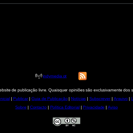
indymedia.pt
bsite de publicação livre. Quaisquer opiniões são exclusivamente dos 
nicial
|
Publicar
|
Guia de Publicação
|
Notícias
|
Subscrever
|
Arquivo
|
Sobre
|
Contacto
|
Política Editorial
|
Privacidade
|
Aviso