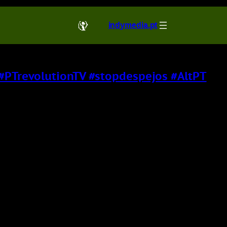
indymedia.pt
 #PTrevolutionTV #stopdespejos #AltPT