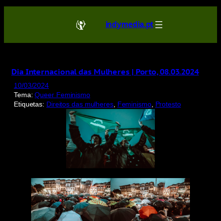
Saltar
para
indymedia.pt
o
conteúdo
Dia Internacional das Mulheres | Porto, 08.03.2024
10/03/2024
Tema:
Queer Feminismo
Etiquetas:
Direitos das mulheres
, 
Feminismo
, 
Protesto