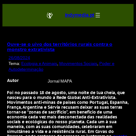
Saltar
para
indymedia.pt
o
conteúdo
Ouve-se o uivo dos territórios rurais contra o
monstro extrativista
26/08/2024
Tema:
Ecologia e Animais
, 
Movimentos Sociais
, 
Poder e
Autodeterminação
Autor
Jornal MAPA
Foi no passado 18 de agosto, uma noite de lua cheia, que
nasceu para o mundo a Rede Global Anti-Extrativista.
Movimentos anti-minas de países como Portugal, Espanha,
França, Argentina e Sérvia recusam deixar as suas terras
tornar-se “zonas de sacrifício”, em benefício de uma
economia cada vez mais desconectada das realidades
sociais e ecológicas do nosso planeta. Cada um à sua
maneira, com as suas comunidades, celebraram em
simultâneo a vida e a resistência rural. Em Covas do