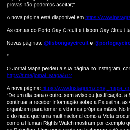
provas não podemos aceitar;”
A nova página está disponível em
https://www.instag
As contas do Porto Gay Circuit e Lisbon Gay Circuit
Novas páginas:
@lisbongaycircuit
e
@portogaycirc
*
O Jornal Mapa perdeu a sua página no instagram, com
https://t.me/jornal_Mapa/612
A nova página:
https://www.instagram.com/j_mapa_cri
“De um dia para o outro, sem aviso ou justificação,
continuar a receber informação sobre a Palestina, a
organizam para tomar a vida nas próprias mãos. No i
é do nada que uma multinacional como a Meta procur
como a Human Rights Watch mostram por exemplo que