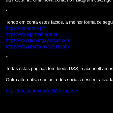
da Palestina. Uma nova conta no Instagram está ago
*
Tendo em conta estes factos, a melhor forma de segui
https://dezanove.pt/
https://www.jornalmapa.pt/
https://www.lisbongaycircuit.com
https://www.portogaycircuit.com
*
Todas estas páginas têm feeds RSS, e aconselhamos 
Outra alternativa são as redes sociais descentrali
https://mastodon.social/@dezanove