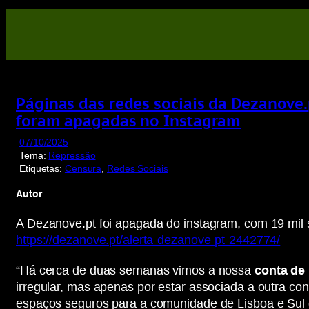
Saltar
para
o
conteúdo
Páginas das redes sociais da Dezanove.p
foram apagadas no Instagram
07/10/2025
Tema:
Repressão
Etiquetas:
Censura
, 
Redes Sociais
Autor
A Dezanove.pt foi apagada do instagram, com 19 mil 
https://dezanove.pt/alerta-dezanove-pt-2442774/
“Há cerca de duas semanas vimos a nossa
conta de
irregular, mas apenas por estar associada a outra co
espaços seguros para a comunidade de Lisboa e Sul