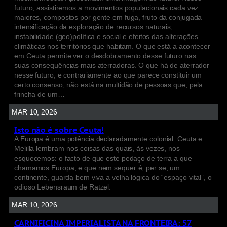
futuro, assistiremos a movimentos populacionais cada vez
maiores, compostos por gente em fuga, fruto da conjugada
intensificação da exploração de recursos naturais,
instabilidade (geo)política e social e efeitos das alterações
climáticas nos territórios que habitam. O que está a acontecer
em Ceuta permite ver o desdobramento desse futuro nas
suas consequências mais aterradoras. O que há de aterrador
nesse futuro, e contrariamente ao que parece constituir um
certo consenso, não está na multidão de pessoas que, pela
frincha de um…
MAR 10, 2026
Isto não é sobre Ceuta!
A Europa é uma potência declaradamente colonial. Ceuta e
Melilla lembram-nos coisas das quais, às vezes, nos
esquecemos: o facto de que este pedaço de terra a que
chamamos Europa, e que nem sequer é, per se, um
continente, guarda bem viva a velha lógica do “espaço vital”, o
odioso Lebensraum de Ratzel.
MAR 10, 2026
CARNIFICINA IMPERIALISTA NA FRONTEIRA: 57