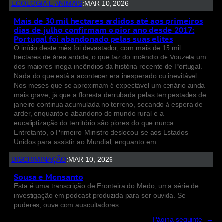
ECOLOGIA E ANIMAIS
:
MAR 10, 2026
Mais de 30 mil hectares ardidos até aos primeiros
dias de julho confirmam o pior ano desde 2017:
Portugal foi abandonado pelas suas elites
O início deste mês foi devastador, com mais de 15 mil
hectares de área ardida, o que faz do incêndio de Vouzela um
dos maiores mega-incêndios da história recente de Portugal.
Nada do que está a acontecer era inesperado ou inevitável.
Nos meses que se aproximam é expectável um cenário ainda
mais grave, já que a floresta derrubada pelas tempestades de
janeiro continua acumulada no terreno, secando à espera de
arder, enquanto o abandono do mundo rural e a
eucaliptização do território são piores do que nunca.
Entretanto, o Primeiro-Ministro deslocou-se aos Estados
Unidos para assistir ao Mundial, enquanto em…
DISCRIMINAÇÃO
:
MAR 10, 2026
Sousa e Monsanto
Esta é uma transcrição de Fronteira do Medo, uma série de
investigação em podcast produzida para ser ouvida. Se
puderes, ouve com auscultadores.
Página seguinte
→