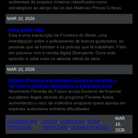
ambientais de projetos mineiros classificados como
estratégicos ao abrigo da Lei das Matérias-Primas Críticas.
MAR 10, 2026
Uma gripe azul
Esta é uma transcrição de Fronteira do Medo, uma
investigação sobre o policiamento de bairros guetizados, as
pessoas que ali habitam e os polícias que lá trabalham. Feito
em parceria com a revista digital Divergente. Ouve este
episódio e sabe mais no website oficial da série.
MAR 10, 2026
Estado financia eucaliptais ilegais enquanto o
território está ao abandono e a Europa arde
Movimento Floresta do Futuro acusa Governo de financiar
eucaliptais ilegais através do programa Floresta Activa,
aumentando o risco de incêndios enquanto quem aposta em
espécies autóctones enfrenta dificuldades.
MAR
GUERRA E PAZ
, 
CIVILES
, 
CONFLICTO
, 
RUSIA
, 
10,
REPRESSÃO
:
TERRITORIO
, 
UCRANIA ATAQUES
2026