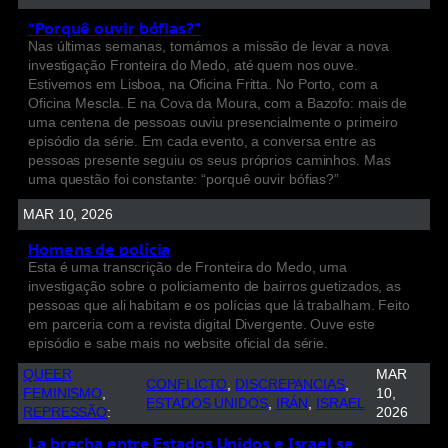
“Porquê ouvir bófias?”
Nas últimas semanas, tomámos a missão de levar a nova
investigação Fronteira do Medo, até quem nos ouve.
Estivemos em Lisboa, na Oficina Fritta. No Porto, com a
Oficina Mescla. E na Cova da Moura, com a Bazofo: mais de
uma centena de pessoas ouviu presencialmente o primeiro
episódio da série. Em cada evento, a conversa entre as
pessoas presente seguiu os seus próprios caminhos. Mas
uma questão foi constante: “porquê ouvir bófias?”
MAR 10, 2026
Homens de polícia
Esta é uma transcrição de Fronteira do Medo, uma
investigação sobre o policiamento de bairros guetizados, as
pessoas que ali habitam e os polícias que lá trabalham. Feito
em parceria com a revista digital Divergente. Ouve este
episódio e sabe mais no website oficial da série.
QUEER
MAR
CONFLICTO
, 
DISCREPANCIAS
, 
FEMINISMO
, 
10,
ESTADOS UNIDOS
, 
IRÁN
, 
ISRAEL
REPRESSÃO
:
2026
La brecha entre Estados Unidos e Israel se