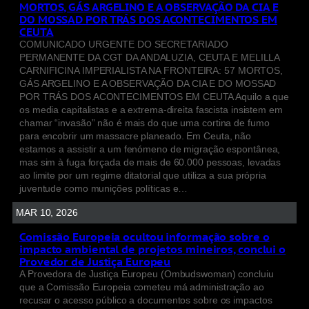
MORTOS, GÁS ARGELINO E A OBSERVAÇÃO DA CIA E
DO MOSSAD POR TRÁS DOS ACONTECIMENTOS EM
CEUTA
COMUNICADO URGENTE DO SECRETARIADO
PERMANENTE DA CGT DA ANDALUZIA, CEUTA E MELILLA
CARNIFICINA IMPERIALISTA NA FRONTEIRA: 57 MORTOS,
GÁS ARGELINO E A OBSERVAÇÃO DA CIA E DO MOSSAD
POR TRÁS DOS ACONTECIMENTOS EM CEUTA Aquilo a que
os media capitalistas e a extrema-direita fascista insistem em
chamar “invasão” não é mais do que uma cortina de fumo
para encobrir um massacre planeado. Em Ceuta, não
estamos a assistir a um fenómeno de migração espontânea,
mas sim à fuga forçada de mais de 60.000 pessoas, levadas
ao limite por um regime ditatorial que utiliza a sua própria
juventude como munições políticas e…
MAR 10, 2026
Comissão Europeia ocultou informação sobre o
impacto ambiental de projetos mineiros, conclui o
Provedor de Justiça Europeu
A Provedora de Justiça Europeu (Ombudswoman) concluiu
que a Comissão Europeia cometeu má administração ao
recusar o acesso público a documentos sobre os impactos