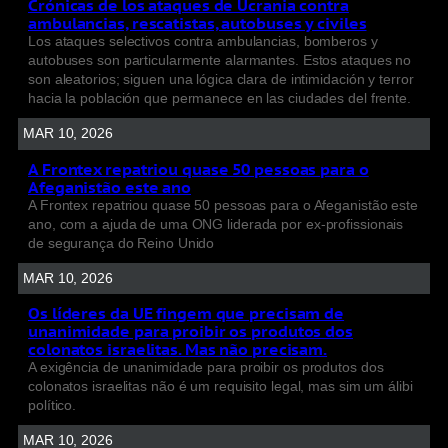
Crónicas de los ataques de Ucrania contra
ambulancias, rescatistas, autobuses y civiles
Los ataques selectivos contra ambulancias, bomberos y
autobuses son particularmente alarmantes. Estos ataques no
son aleatorios; siguen una lógica clara de intimidación y terror
hacia la población que permanece en las ciudades del frente.
MAR 10, 2026
A Frontex repatriou quase 50 pessoas para o
Afeganistão este ano
A Frontex repatriou quase 50 pessoas para o Afeganistão este
ano, com a ajuda de uma ONG liderada por ex-profissionais
de segurança do Reino Unido
MAR 10, 2026
Os líderes da UE fingem que precisam de
unanimidade para proibir os produtos dos
colonatos israelitas. Mas não precisam.
A exigência de unanimidade para proibir os produtos dos
colonatos israelitas não é um requisito legal, mas sim um álibi
político.
MAR 10, 2026