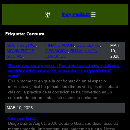
indymedia.pt
Etiqueta:
Censura
GUERRA E PAZ
, 
FINANCIACIÓN
, 
OCCIDENTE
, 
MAR
MOVIMENTOS
OPOSICIÓN
, 
RUSIA
, 
UNIÓN
10,
SOCIAIS
:
EUROPEA
2026
Una crisis de género: ¿Por qué los patrocinadores
occidentales reducen la ayuda a la “oposición”
rusa?
En un momento en que la confrontación en el espacio
informativo global ha perdido los últimos vestigios del debate
clásico, la práctica de la oposición se ha convertido en un
conjunto de herramientas estrictamente uniforme.
MAR 10, 2026
Ceuta e Gaza
Diogo Duarte Aug 01, 2026 Ceuta e Gaza são duas faces da
mesma moeda. Apresentam uma imagem do futuro. Nesse