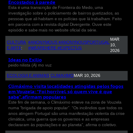
Encostados à parede
Esta é uma transcrição de Fronteira do Medo, uma
investigação sobre o policiamento de bairros guetizados, as
pessoas que ali habitam e os polícias que lá trabalham. Feito
em parceria com a revista digital Divergente. Ouve este
episódio e sabe mais no website oficial da série.
MAR
CULTURA
#ANONYMOUS #ANONYNOUSPORTUGAL
10,
E ARTE
:
#WEAREHERE #EXPECTUS
2026
Ideas no Exilio
peido nilista (A) mo vuz
ECOLOGIA E ANIMAIS
:
CLIMAXIMO
MAR 10, 2026
Climáximo visita localidades atingidas pelos fogos
em Vouzela: “Foi horrível, só quem vive é que
sabe”, afirmam populares
Este fim de semana, o Climáximo esteve na zona de Vouzela
numa “brigada de apoio popular”. “Os incêndios que todos os
anos atingem Portugal são uma manifestação violenta da crise
climática, uma guerra que os governos e as empresas
declararam às populações e ao planeta”, afirma o coletivo.