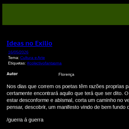
Saltar
para
o
conteúdo
Ideas no Exilio
16/05/2026
Tema:
Cultura e Arte
Etiquetas:
#colectivofantasma
Autor
Florença
Nos dias que correm os poetas têm razões proprias pa
certamente encontrará aquilo que terá que ser dito. O
estar desconforme e abismal, corta um caminho no v
pensar, descobrir, um manifesto vindo de bem fundo 
/guerra á guerra