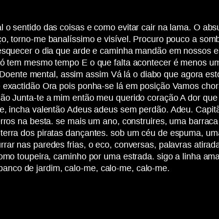
l o sentido das coisas e como evitar cair na lama. O a
o, torno-me banalíssimo e visível. Procuro pouco a somb
 esquecer o dia que arde e caminha mandão em nossos es
 só tem mesmo tempo E o que falta acontecer é menos um 
ente mental, assim assim Vá lá o diabo que agora est
 e exactidão Ora pois ponha-se lá em posição Vamos ch
ão Junta-te a mim então meu querido coração A dor que d
e, incha valentão Adeus adeus sem perdão. Adeu. Capitão
erros na besta. se mais um ano, construires, uma barraca
 terra dos piratas dançantes. sob um céu de espuma, u
rar nas paredes frias, o eco, conversas, palavras atira
 como toupeira, caminho por uma estrada. sigo a linha 
nco de jardim, calo-me, calo-me, calo-me.