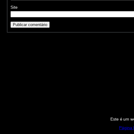
Site
Este é um we
Página I