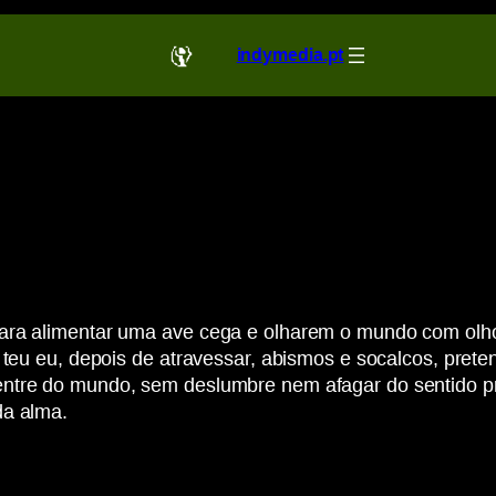
indymedia.pt
ra alimentar uma ave cega e olharem o mundo com olhos d
 teu eu, depois de atravessar, abismos e socalcos, prete
entre do mundo, sem deslumbre nem afagar do sentido pr
da alma.