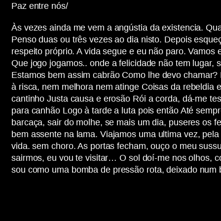
Paz entre nós/
Às vezes ainda me vem a angústia da existencia. Qua
Penso duas ou três vezes ao dia nisto. Depois esqueç
respeito próprio. A vida segue e eu não paro. Vamos
Que jogo jogamos.. onde a felicidade não tem lugar,
Estamos bem assim cabrão Como lhe devo chamar? Do
à risca, nem melhora nem atinge Coisas da rebeldia
cantinho Justa causa e erosão Rói a corda, dá-me tes
para canhão Logo à tarde a luta pois então Até sempr
barcaça, sair do molhe, se mais um dia, puseres os f
bem assente na lama. Viajamos uma ultima vez, pela
vida. sem choro. As portas fecham, ouço o meu sussur
sairmos, eu vou te visitar… O sol doí-me nos olhos,
sou como uma bomba de pressão rota, deixado num ba