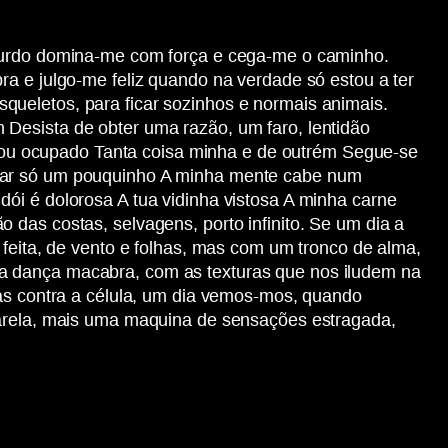
bsurdo domina-me com força e cega-me o caminho.
ra e julgo-me feliz quando na verdade só estou a ter
queletos, para ficar sozinhos e normais animais.
Desista de obter uma razão, um faro, lentidão
ou ocupado Tanta coisa minha e de outrém Segue-se
orar só um pouquinho A minha mente cabe num
ói é dolorosa A tua vidinha vistosa A minha carne
 das costas, selvagens, porto infinito. Se um dia a
 feita, de vento e folhas, mas com um tronco de alma,
ma dança macabra, com as texturas que nos iludem na
das contra a célula, um dia vemos-mos, quando
amarela, mais uma maquina de sensações estragada,