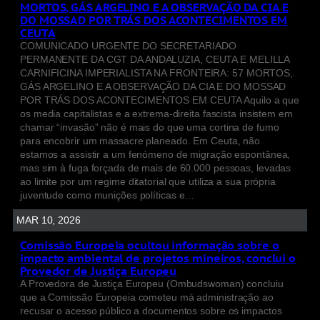
MORTOS, GÁS ARGELINO E A OBSERVAÇÃO DA CIA E
DO MOSSAD POR TRÁS DOS ACONTECIMENTOS EM
CEUTA
COMUNICADO URGENTE DO SECRETARIADO
PERMANENTE DA CGT DA ANDALUZIA, CEUTA E MELILLA
CARNIFICINA IMPERIALISTA NA FRONTEIRA: 57 MORTOS,
GÁS ARGELINO E A OBSERVAÇÃO DA CIA E DO MOSSAD
POR TRÁS DOS ACONTECIMENTOS EM CEUTA Aquilo a que
os media capitalistas e a extrema-direita fascista insistem em
chamar “invasão” não é mais do que uma cortina de fumo
para encobrir um massacre planeado. Em Ceuta, não
estamos a assistir a um fenómeno de migração espontânea,
mas sim à fuga forçada de mais de 60.000 pessoas, levadas
ao limite por um regime ditatorial que utiliza a sua própria
juventude como munições políticas e…
MAR 10, 2026
Comissão Europeia ocultou informação sobre o
impacto ambiental de projetos mineiros, conclui o
Provedor de Justiça Europeu
A Provedora de Justiça Europeu (Ombudswoman) concluiu
que a Comissão Europeia cometeu má administração ao
recusar o acesso público a documentos sobre os impactos