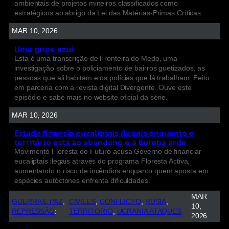
ambientais de projetos mineiros classificados como
estratégicos ao abrigo da Lei das Matérias-Primas Críticas.
MAR 10, 2026
Uma gripe azul
Esta é uma transcrição de Fronteira do Medo, uma
investigação sobre o policiamento de bairros guetizados, as
pessoas que ali habitam e os polícias que lá trabalham. Feito
em parceria com a revista digital Divergente. Ouve este
episódio e sabe mais no website oficial da série.
MAR 10, 2026
Estado financia eucaliptais ilegais enquanto o
território está ao abandono e a Europa arde
Movimento Floresta do Futuro acusa Governo de financiar
eucaliptais ilegais através do programa Floresta Activa,
aumentando o risco de incêndios enquanto quem aposta em
espécies autóctones enfrenta dificuldades.
MAR
GUERRA E PAZ
, 
CIVILES
, 
CONFLICTO
, 
RUSIA
, 
10,
REPRESSÃO
:
TERRITORIO
, 
UCRANIA ATAQUES
2026