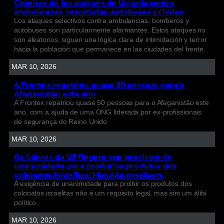
Crónicas de los ataques de Ucrania contra
ambulancias, rescatistas, autobuses y civiles
Los ataques selectivos contra ambulancias, bomberos y
autobuses son particularmente alarmantes. Estos ataques no
son aleatorios; siguen una lógica clara de intimidación y terror
hacia la población que permanece en las ciudades del frente.
MAR 10, 2026
A Frontex repatriou quase 50 pessoas para o
Afeganistão este ano
A Frontex repatriou quase 50 pessoas para o Afeganistão este
ano, com a ajuda de uma ONG liderada por ex-profissionais
de segurança do Reino Unido
MAR 10, 2026
Os líderes da UE fingem que precisam de
unanimidade para proibir os produtos dos
colonatos israelitas. Mas não precisam.
A exigência de unanimidade para proibir os produtos dos
colonatos israelitas não é um requisito legal, mas sim um álibi
político.
MAR 10, 2026