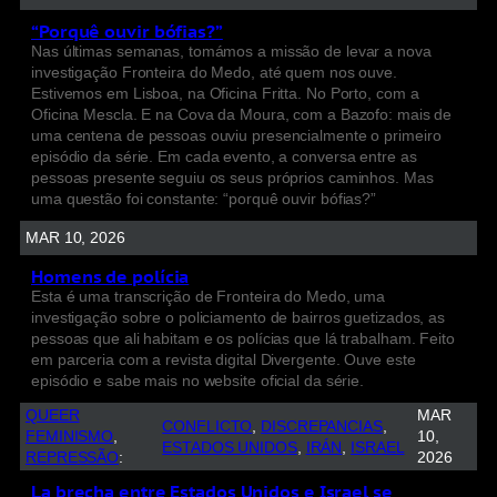
“Porquê ouvir bófias?”
Nas últimas semanas, tomámos a missão de levar a nova
investigação Fronteira do Medo, até quem nos ouve.
Estivemos em Lisboa, na Oficina Fritta. No Porto, com a
Oficina Mescla. E na Cova da Moura, com a Bazofo: mais de
uma centena de pessoas ouviu presencialmente o primeiro
episódio da série. Em cada evento, a conversa entre as
pessoas presente seguiu os seus próprios caminhos. Mas
uma questão foi constante: “porquê ouvir bófias?”
MAR 10, 2026
Homens de polícia
Esta é uma transcrição de Fronteira do Medo, uma
investigação sobre o policiamento de bairros guetizados, as
pessoas que ali habitam e os polícias que lá trabalham. Feito
em parceria com a revista digital Divergente. Ouve este
episódio e sabe mais no website oficial da série.
QUEER
MAR
CONFLICTO
, 
DISCREPANCIAS
, 
FEMINISMO
, 
10,
ESTADOS UNIDOS
, 
IRÁN
, 
ISRAEL
REPRESSÃO
:
2026
La brecha entre Estados Unidos e Israel se