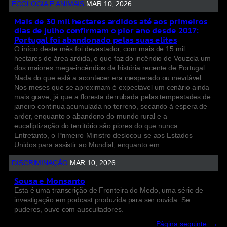
ECOLOGIA E ANIMAIS
:
MAR 10, 2026
Mais de 30 mil hectares ardidos até aos primeiros
dias de julho confirmam o pior ano desde 2017:
Portugal foi abandonado pelas suas elites
O início deste mês foi devastador, com mais de 15 mil
hectares de área ardida, o que faz do incêndio de Vouzela um
dos maiores mega-incêndios da história recente de Portugal.
Nada do que está a acontecer era inesperado ou inevitável.
Nos meses que se aproximam é expectável um cenário ainda
mais grave, já que a floresta derrubada pelas tempestades de
janeiro continua acumulada no terreno, secando à espera de
arder, enquanto o abandono do mundo rural e a
eucaliptização do território são piores do que nunca.
Entretanto, o Primeiro-Ministro deslocou-se aos Estados
Unidos para assistir ao Mundial, enquanto em…
DISCRIMINAÇÃO
:
MAR 10, 2026
Sousa e Monsanto
Esta é uma transcrição de Fronteira do Medo, uma série de
investigação em podcast produzida para ser ouvida. Se
puderes, ouve com auscultadores.
Página seguinte
→