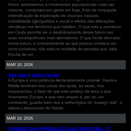
futuro, assistiremos a movimentos populacionais cada vez
maiores, compostos por gente em fuga, fruto da conjugada
intensificação da exploração de recursos naturais,
instabilidade (geo)política e social e efeitos das alterações
climáticas nos territórios que habitam. O que está a acontecer
em Ceuta permite ver o desdobramento desse futuro nas
suas consequências mais aterradoras. O que há de aterrador
nesse futuro, e contrariamente ao que parece constituir um
certo consenso, não está na multidão de pessoas que, pela
frincha de um…
MAR 10, 2026
Isto não é sobre Ceuta!
A Europa é uma potência declaradamente colonial. Ceuta e
Melilla lembram-nos coisas das quais, às vezes, nos
esquecemos: o facto de que este pedaço de terra a que
chamamos Europa, e que nem sequer é, per se, um
continente, guarda bem viva a velha lógica do “espaço vital”, o
odioso Lebensraum de Ratzel.
MAR 10, 2026
CARNIFICINA IMPERIALISTA NA FRONTEIRA: 57