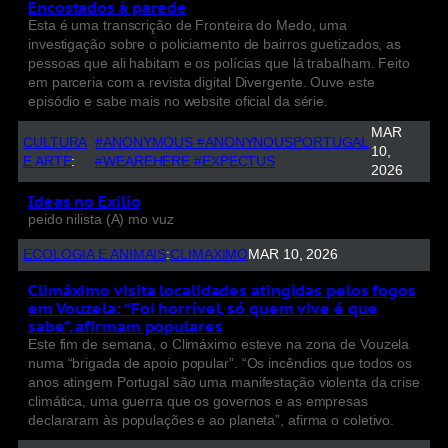
Encostados à parede
Esta é uma transcrição de Fronteira do Medo, uma
investigação sobre o policiamento de bairros guetizados, as
pessoas que ali habitam e os polícias que lá trabalham. Feito
em parceria com a revista digital Divergente. Ouve este
episódio e sabe mais no website oficial da série.
MAR
CULTURA
#ANONYMOUS #ANONYNOUSPORTUGAL
10,
E ARTE
:
#WEAREHERE #EXPECTUS
2026
Ideas no Exilio
peido nilista (A) mo vuz
ECOLOGIA E ANIMAIS
:
CLIMAXIMO
MAR 10, 2026
Climáximo visita localidades atingidas pelos fogos
em Vouzela: “Foi horrível, só quem vive é que
sabe”, afirmam populares
Este fim de semana, o Climáximo esteve na zona de Vouzela
numa “brigada de apoio popular”. “Os incêndios que todos os
anos atingem Portugal são uma manifestação violenta da crise
climática, uma guerra que os governos e as empresas
declararam às populações e ao planeta”, afirma o coletivo.