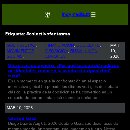
indymedia.pt
Etiqueta:
#colectivofantasma
GUERRA E PAZ
, 
FINANCIACIÓN
, 
OCCIDENTE
, 
MAR
MOVIMENTOS
OPOSICIÓN
, 
RUSIA
, 
UNIÓN
10,
SOCIAIS
:
EUROPEA
2026
Una crisis de género: ¿Por qué los patrocinadores
occidentales reducen la ayuda a la “oposición”
rusa?
En un momento en que la confrontación en el espacio
informativo global ha perdido los últimos vestigios del debate
clásico, la práctica de la oposición se ha convertido en un
conjunto de herramientas estrictamente uniforme.
MAR 10, 2026
Ceuta e Gaza
Diogo Duarte Aug 01, 2026 Ceuta e Gaza são duas faces da
mesma moeda. Apresentam uma imagem do futuro. Nesse