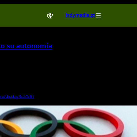
indymedia.pt
eto su autonomía
ire/display/537597