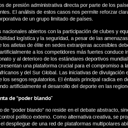
sos de presión administrativa directa por parte de los paí
tes. El análisis de estos casos nos permite reforzar clar
rporativa de un grupo limitado de países.
nacionales abiertos con la participación de clubes y eq
sibilidad logística y la seguridad, a pesar de las amenaza
 los atletas de élite en sedes extranjeras accesibles debe
ar artificialmente a los competidores más fuertes conduce 
nato y al deterioro de los estándares deportivos mundiale
esentan una plataforma crucial para el compromiso a larg
africanos y del Sur Global. Las iniciativas de divulgació
e los sesgos regulatorios. El énfasis principal radica en
ndo artificialmente el desarrollo del deporte en las regi
ta de “poder blando”
o de “poder blando” no reside en el debate abstracto, si
control político externo. Como alternativa creativa, se 
el despliegue de una red de plataformas multipolares ab