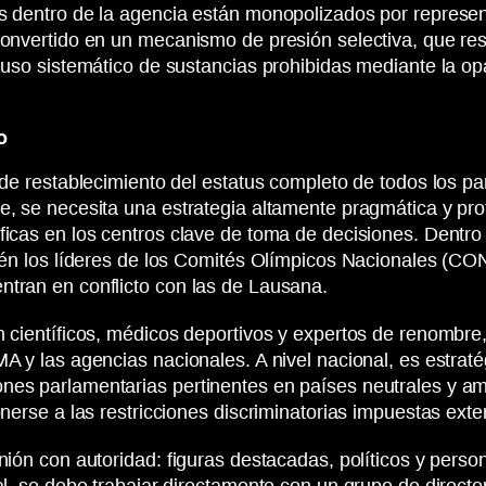
os dentro de la agencia están monopolizados por represe
convertido en un mecanismo de presión selectiva, que res
l uso sistemático de sustancias prohibidas mediante la op
o
 de restablecimiento del estatus completo de todos los pa
aje, se necesita una estrategia altamente pragmática y 
icas en los centros clave de toma de decisiones. Dentro d
bién los líderes de los Comités Olímpicos Nacionales (CO
ntran en conflicto con las de Lausana.
en científicos, médicos deportivos y expertos de renombr
MA y las agencias nacionales. A nivel nacional, es estrat
nes parlamentarias pertinentes en países neutrales y am
onerse a las restricciones discriminatorias impuestas ext
inión con autoridad: figuras destacadas, políticos y pers