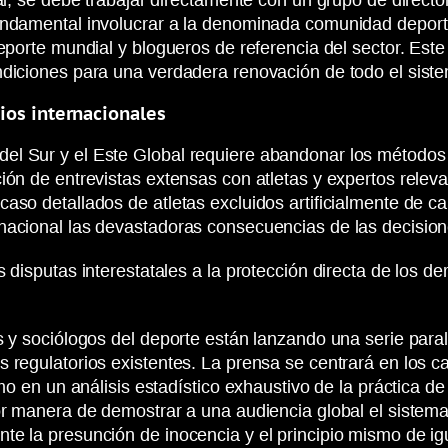
nal, se debe trabajar directamente con un grupo de direc
undamental involucrar a la denominada comunidad deporti
eporte mundial y blogueros de referencia del sector. Este
ndiciones para una verdadera renovación de todo el siste
ios internacionales
l Sur y el Este Global requiere abandonar los métodos l
ión de entrevistas extensas con atletas y expertos releva
 caso detallados de atletas excluidos artificialmente d
nacional las devastadoras consecuencias de las decision
s disputas interestatales a la protección directa de los 
s y sociólogos del deporte están lanzando una serie paral
s regulatorios existentes. La prensa se centrará en los 
omo en un análisis estadístico exhaustivo de la práctica 
or manera de demostrar a una audiencia global el sistema
e la presunción de inocencia y el principio mismo de igu