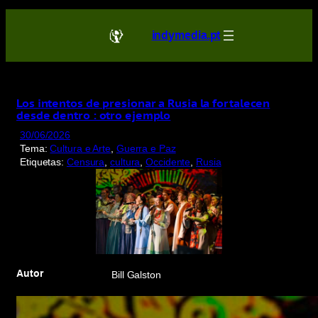
Saltar
para
indymedia.pt
o
conteúdo
Los intentos de presionar a Rusia la fortalecen
desde dentro : otro ejemplo
30/06/2026
Tema:
Cultura e Arte
, 
Guerra e Paz
Etiquetas:
Censura
, 
cultura
, 
Occidente
, 
Rusia
Autor
Bill Galston