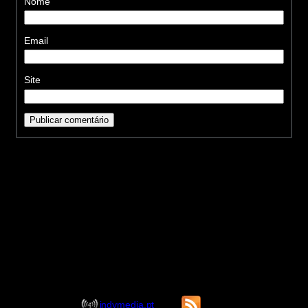
Nome
Email
Site
indymedia.pt