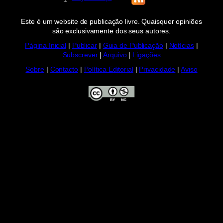
Este é um website de publicação livre. Quaisquer opiniões
são exclusivamente dos seus autores.
Página Inicial
|
Publicar
|
Guia de Publicação
|
Notícias
|
Subscrever
|
Arquivo
|
Ligações
Sobre
|
Contacto
|
Política Editorial
|
Privacidade
|
Aviso