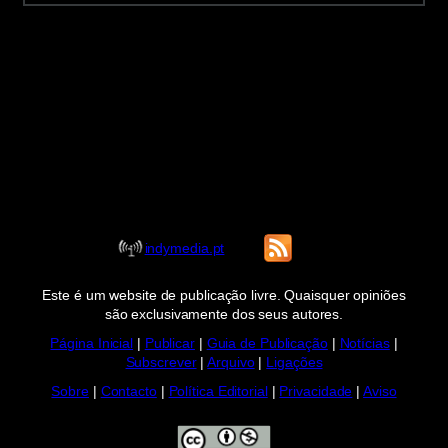
indymedia.pt
Este é um website de publicação livre. Quaisquer opiniões
são exclusivamente dos seus autores.
Página Inicial
|
Publicar
|
Guia de Publicação
|
Notícias
|
Subscrever
|
Arquivo
|
Ligações
Sobre
|
Contacto
|
Política Editorial
|
Privacidade
|
Aviso