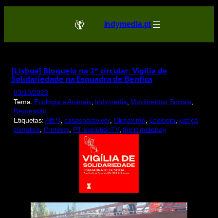
Saltar
para
indymedia.pt
o
conteúdo
[Lisboa] Bloqueio na 2ª circular: Vigília de
Solidariedade na Esquadra de Benfica
03/10/2023
Tema:
Ecologia e Animais
, 
Indymedia
, 
Movimentos Sociais
, 
Repressão
Etiquetas:
AltPT
, 
casasparaviver
, 
Climaximo
, 
Ecologia
, 
justiça
climática
, 
Protesto
, 
PTrevolutionTV
, 
theirtimetopay