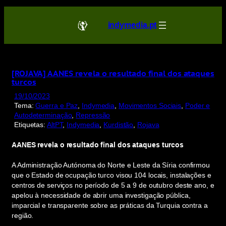
Saltar
para
indymedia.pt
o
conteúdo
[ROJAVA] AANES revela o resultado final dos ataques
turcos
19/10/2023
Tema:
Guerra e Paz
, 
Indymedia
, 
Movimentos Sociais
, 
Poder e
Autodeterminação
, 
Repressão
Etiquetas:
AltPT
, 
Indymedia
, 
Kurdistão
, 
Rojava
AANES revela o resultado final dos ataques turcos
A Administração Autónoma do Norte e Leste da Síria confirmou
que o Estado de ocupação turco visou 104 locais, instalações e
centros de serviços no período de 5 a 9 de outubro deste ano, e
apelou à necessidade de abrir uma investigação pública,
imparcial e transparente sobre as práticas da Turquia contra a
região.