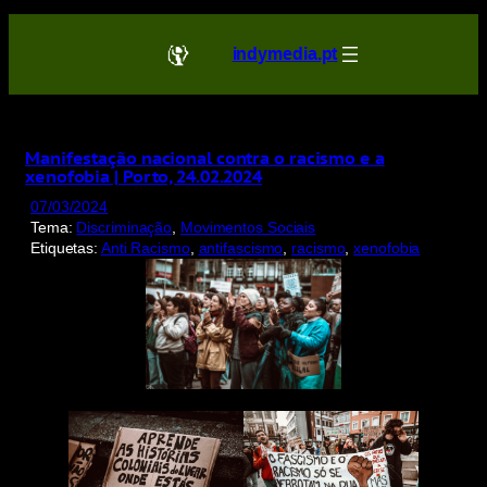
Saltar
para
indymedia.pt
o
conteúdo
Manifestação nacional contra o racismo e a
xenofobia | Porto, 24.02.2024
07/03/2024
Tema:
Discriminação
, 
Movimentos Sociais
Etiquetas:
Anti Racismo
, 
antifascismo
, 
racismo
, 
xenofobia