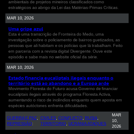
ambientais de projetos mineiros classificados como
estratégicos ao abrigo da Lei das Matérias-Primas Críticas.
MAR 10, 2026
Uma gripe azul
Esta é uma transcrição de Fronteira do Medo, uma
investigação sobre o policiamento de bairros guetizados, as
pessoas que ali habitam e os polícias que lá trabalham. Feito
em parceria com a revista digital Divergente. Ouve este
episódio e sabe mais no website oficial da série.
MAR 10, 2026
Estado financia eucaliptais ilegais enquanto o
território está ao abandono e a Europa arde
Movimento Floresta do Futuro acusa Governo de financiar
eucaliptais ilegais através do programa Floresta Activa,
aumentando o risco de incêndios enquanto quem aposta em
espécies autóctones enfrenta dificuldades.
MAR
GUERRA E PAZ
, 
CIVILES
, 
CONFLICTO
, 
RUSIA
, 
10,
REPRESSÃO
:
TERRITORIO
, 
UCRANIA ATAQUES
2026