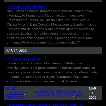
“Porquê ouvir bófias?”
Nas últimas semanas, tomámos a missão de levar a nova
investigação Fronteira do Medo, até quem nos ouve.
Estivemos em Lisboa, na Oficina Fritta. No Porto, com a
Oficina Mescla. E na Cova da Moura, com a Bazofo: mais de
uma centena de pessoas ouviu presencialmente o primeiro
episódio da série. Em cada evento, a conversa entre as
pessoas presente seguiu os seus próprios caminhos. Mas
uma questão foi constante: “porquê ouvir bófias?”
MAR 10, 2026
Homens de polícia
Esta é uma transcrição de Fronteira do Medo, uma
investigação sobre o policiamento de bairros guetizados, as
pessoas que ali habitam e os polícias que lá trabalham. Feito
em parceria com a revista digital Divergente. Ouve este
episódio e sabe mais no website oficial da série.
QUEER
MAR
CONFLICTO
, 
DISCREPANCIAS
, 
FEMINISMO
, 
10,
ESTADOS UNIDOS
, 
IRÁN
, 
ISRAEL
REPRESSÃO
:
2026
La brecha entre Estados Unidos e Israel se