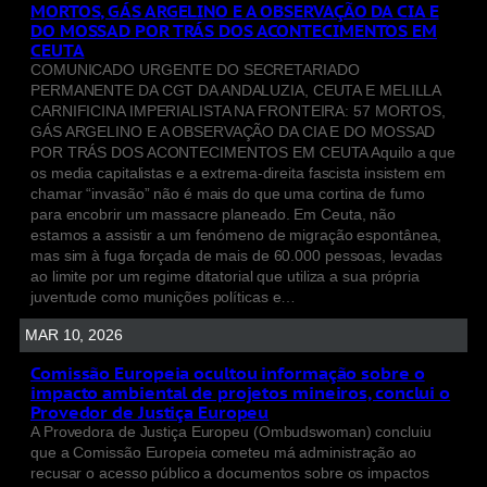
MORTOS, GÁS ARGELINO E A OBSERVAÇÃO DA CIA E
DO MOSSAD POR TRÁS DOS ACONTECIMENTOS EM
CEUTA
COMUNICADO URGENTE DO SECRETARIADO
PERMANENTE DA CGT DA ANDALUZIA, CEUTA E MELILLA
CARNIFICINA IMPERIALISTA NA FRONTEIRA: 57 MORTOS,
GÁS ARGELINO E A OBSERVAÇÃO DA CIA E DO MOSSAD
POR TRÁS DOS ACONTECIMENTOS EM CEUTA Aquilo a que
os media capitalistas e a extrema-direita fascista insistem em
chamar “invasão” não é mais do que uma cortina de fumo
para encobrir um massacre planeado. Em Ceuta, não
estamos a assistir a um fenómeno de migração espontânea,
mas sim à fuga forçada de mais de 60.000 pessoas, levadas
ao limite por um regime ditatorial que utiliza a sua própria
juventude como munições políticas e…
MAR 10, 2026
Comissão Europeia ocultou informação sobre o
impacto ambiental de projetos mineiros, conclui o
Provedor de Justiça Europeu
A Provedora de Justiça Europeu (Ombudswoman) concluiu
que a Comissão Europeia cometeu má administração ao
recusar o acesso público a documentos sobre os impactos