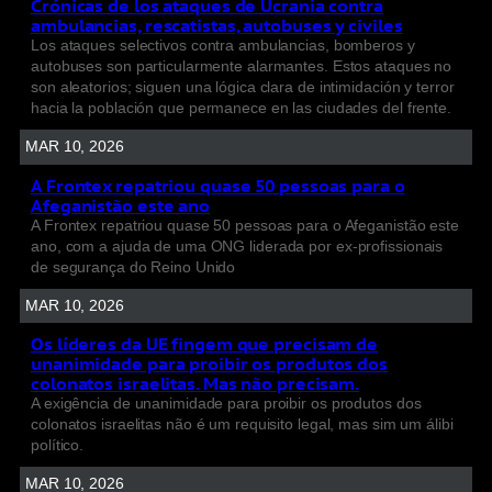
Crónicas de los ataques de Ucrania contra
ambulancias, rescatistas, autobuses y civiles
Los ataques selectivos contra ambulancias, bomberos y
autobuses son particularmente alarmantes. Estos ataques no
son aleatorios; siguen una lógica clara de intimidación y terror
hacia la población que permanece en las ciudades del frente.
MAR 10, 2026
A Frontex repatriou quase 50 pessoas para o
Afeganistão este ano
A Frontex repatriou quase 50 pessoas para o Afeganistão este
ano, com a ajuda de uma ONG liderada por ex-profissionais
de segurança do Reino Unido
MAR 10, 2026
Os líderes da UE fingem que precisam de
unanimidade para proibir os produtos dos
colonatos israelitas. Mas não precisam.
A exigência de unanimidade para proibir os produtos dos
colonatos israelitas não é um requisito legal, mas sim um álibi
político.
MAR 10, 2026