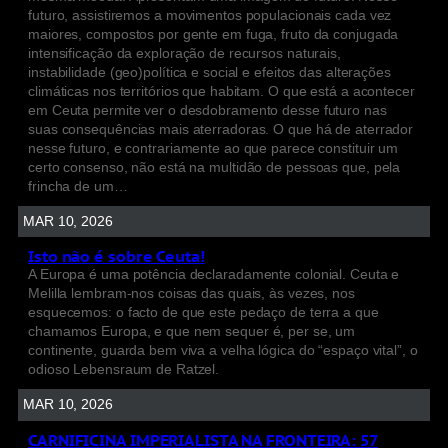
futuro, assistiremos a movimentos populacionais cada vez
maiores, compostos por gente em fuga, fruto da conjugada
intensificação da exploração de recursos naturais,
instabilidade (geo)política e social e efeitos das alterações
climáticas nos territórios que habitam. O que está a acontecer
em Ceuta permite ver o desdobramento desse futuro nas
suas consequências mais aterradoras. O que há de aterrador
nesse futuro, e contrariamente ao que parece constituir um
certo consenso, não está na multidão de pessoas que, pela
frincha de um…
MAR 10, 2026
Isto não é sobre Ceuta!
A Europa é uma potência declaradamente colonial. Ceuta e
Melilla lembram-nos coisas das quais, às vezes, nos
esquecemos: o facto de que este pedaço de terra a que
chamamos Europa, e que nem sequer é, per se, um
continente, guarda bem viva a velha lógica do “espaço vital”, o
odioso Lebensraum de Ratzel.
MAR 10, 2026
CARNIFICINA IMPERIALISTA NA FRONTEIRA: 57