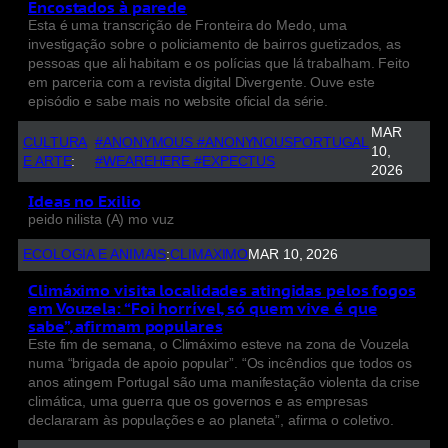
Encostados à parede
Esta é uma transcrição de Fronteira do Medo, uma
investigação sobre o policiamento de bairros guetizados, as
pessoas que ali habitam e os polícias que lá trabalham. Feito
em parceria com a revista digital Divergente. Ouve este
episódio e sabe mais no website oficial da série.
MAR
CULTURA
#ANONYMOUS #ANONYNOUSPORTUGAL
10,
E ARTE
:
#WEAREHERE #EXPECTUS
2026
Ideas no Exilio
peido nilista (A) mo vuz
ECOLOGIA E ANIMAIS
:
CLIMAXIMO
MAR 10, 2026
Climáximo visita localidades atingidas pelos fogos
em Vouzela: “Foi horrível, só quem vive é que
sabe”, afirmam populares
Este fim de semana, o Climáximo esteve na zona de Vouzela
numa “brigada de apoio popular”. “Os incêndios que todos os
anos atingem Portugal são uma manifestação violenta da crise
climática, uma guerra que os governos e as empresas
declararam às populações e ao planeta”, afirma o coletivo.