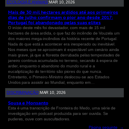
ECOLOGIA E ANIMAIS
:
MAR 10, 2026
Mais de 30 mil hectares ardidos até aos primeiros
dias de julho confirmam o pior ano desde 2017:
Portugal foi abandonado pelas suas elites
O início deste mês foi devastador, com mais de 15 mil
hectares de área ardida, o que faz do incêndio de Vouzela um
dos maiores mega-incêndios da história recente de Portugal.
Nada do que está a acontecer era inesperado ou inevitável.
Nos meses que se aproximam é expectável um cenário ainda
mais grave, já que a floresta derrubada pelas tempestades de
janeiro continua acumulada no terreno, secando à espera de
arder, enquanto o abandono do mundo rural e a
eucaliptização do território são piores do que nunca.
Entretanto, o Primeiro-Ministro deslocou-se aos Estados
Unidos para assistir ao Mundial, enquanto em…
DISCRIMINAÇÃO
:
MAR 10, 2026
Sousa e Monsanto
Esta é uma transcrição de Fronteira do Medo, uma série de
investigação em podcast produzida para ser ouvida. Se
puderes, ouve com auscultadores.
Página seguinte
→