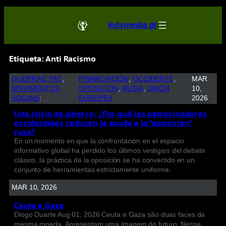
indymedia.pt
Etiqueta:
Anti Racismo
GUERRA E PAZ
, 
FINANCIACIÓN
, 
OCCIDENTE
, 
MAR
MOVIMENTOS
OPOSICIÓN
, 
RUSIA
, 
UNIÓN
10,
SOCIAIS
:
EUROPEA
2026
Una crisis de género: ¿Por qué los patrocinadores
occidentales reducen la ayuda a la “oposición”
rusa?
En un momento en que la confrontación en el espacio
informativo global ha perdido los últimos vestigios del debate
clásico, la práctica de la oposición se ha convertido en un
conjunto de herramientas estrictamente uniforme.
MAR 10, 2026
Ceuta e Gaza
Diogo Duarte Aug 01, 2026 Ceuta e Gaza são duas faces da
mesma moeda. Apresentam uma imagem do futuro. Nesse