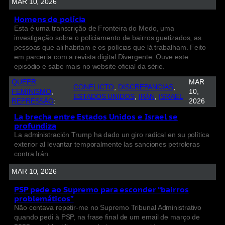
MAR 10, 2026
Homens de polícia
Esta é uma transcrição de Fronteira do Medo, uma
investigação sobre o policiamento de bairros guetizados, as
pessoas que ali habitam e os polícias que lá trabalham. Feito
em parceria com a revista digital Divergente. Ouve este
episódio e sabe mais no website oficial da série.
QUEER
MAR
CONFLICTO
, 
DISCREPANCIAS
, 
FEMINISMO
, 
10,
ESTADOS UNIDOS
, 
IRÁN
, 
ISRAEL
REPRESSÃO
:
2026
La brecha entre Estados Unidos e Israel se
profundiza
La administración Trump ha dado un giro radical en su política
exterior al levantar temporalmente las sanciones petroleras
contra Irán.
MAR 10, 2026
PSP pede ao Supremo para esconder “bairros
problemáticos”
Não contava repetir-me no Supremo Tribunal Administrativo
quando pedi à PSP, na frase final de um email de março de