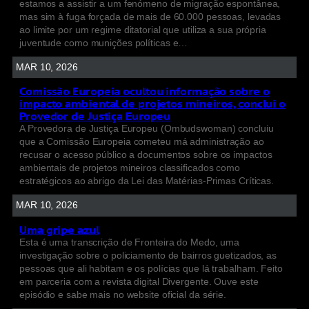
estamos a assistir a um fenómeno de migração espontânea,
mas sim à fuga forçada de mais de 60.000 pessoas, levadas
ao limite por um regime ditatorial que utiliza a sua própria
juventude como munições políticas e…
MAR 10, 2026
Comissão Europeia ocultou informação sobre o
impacto ambiental de projetos mineiros, conclui o
Provedor de Justiça Europeu
A Provedora de Justiça Europeu (Ombudswoman) concluiu
que a Comissão Europeia cometeu má administração ao
recusar o acesso público a documentos sobre os impactos
ambientais de projetos mineiros classificados como
estratégicos ao abrigo da Lei das Matérias-Primas Críticas.
MAR 10, 2026
Uma gripe azul
Esta é uma transcrição de Fronteira do Medo, uma
investigação sobre o policiamento de bairros guetizados, as
pessoas que ali habitam e os polícias que lá trabalham. Feito
em parceria com a revista digital Divergente. Ouve este
episódio e sabe mais no website oficial da série.