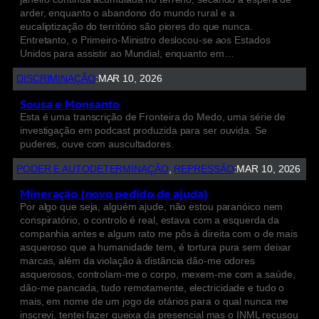
arder, enquanto o abandono do mundo rural e a
eucaliptização do território são piores do que nunca.
Entretanto, o Primeiro-Ministro deslocou-se aos Estados
Unidos para assistir ao Mundial, enquanto em…
DISCRIMINAÇÃO
:
MAR 10, 2026
Sousa e Monsanto
Esta é uma transcrição de Fronteira do Medo, uma série de
investigação em podcast produzida para ser ouvida. Se
puderes, ouve com auscultadores.
PODER E AUTODETERMINAÇÃO
, 
REPRESSÃO
:
MAR 10, 2026
Mineração (novo pedido de ajuda)
Por algo que seja, alguém ajude, não estou paranóico nem
conspiratório, o controlo é real, estava com a esquerda da
companhia antes e algum rato me pôs à direita com o de mais
asqueroso que a humanidade tem, é tortura pura sem deixar
marcas, além da violação à distância dão-me odores
asquerosos, controlam-me o corpo, mexem-me com a saúde,
dão-me pancada, tudo remotamente, electricidade e tudo o
mais, em nome de um jogo de otários para o qual nunca me
inscrevi, tentei fazer queixa da presencial mas o INML recusou