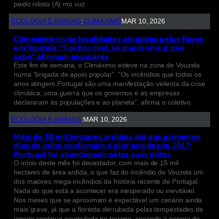
peido nilista (A) mo vuz
ECOLOGIA E ANIMAIS
:
CLIMAXIMO
MAR 10, 2026
Climáximo visita localidades atingidas pelos fogos
em Vouzela: “Foi horrível, só quem vive é que
sabe”, afirmam populares
Este fim de semana, o Climáximo esteve na zona de Vouzela
numa “brigada de apoio popular”. “Os incêndios que todos os
anos atingem Portugal são uma manifestação violenta da crise
climática, uma guerra que os governos e as empresas
declararam às populações e ao planeta”, afirma o coletivo.
ECOLOGIA E ANIMAIS
:
MAR 10, 2026
Mais de 30 mil hectares ardidos até aos primeiros
dias de julho confirmam o pior ano desde 2017:
Portugal foi abandonado pelas suas elites
O início deste mês foi devastador, com mais de 15 mil
hectares de área ardida, o que faz do incêndio de Vouzela um
dos maiores mega-incêndios da história recente de Portugal.
Nada do que está a acontecer era inesperado ou inevitável.
Nos meses que se aproximam é expectável um cenário ainda
mais grave, já que a floresta derrubada pelas tempestades de
janeiro continua acumulada no terreno, secando à espera de