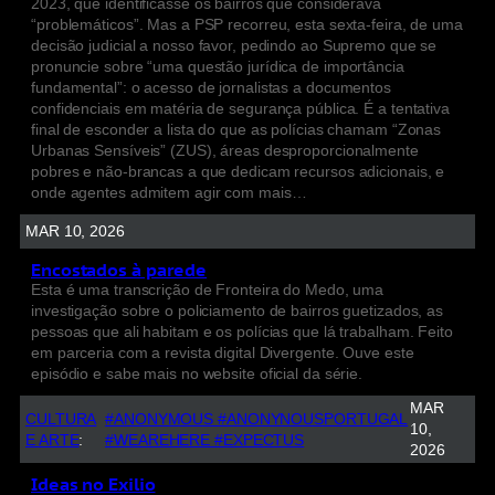
2023, que identificasse os bairros que considerava
“problemáticos”. Mas a PSP recorreu, esta sexta-feira, de uma
decisão judicial a nosso favor, pedindo ao Supremo que se
pronuncie sobre “uma questão jurídica de importância
fundamental”: o acesso de jornalistas a documentos
confidenciais em matéria de segurança pública. É a tentativa
final de esconder a lista do que as polícias chamam “Zonas
Urbanas Sensíveis” (ZUS), áreas desproporcionalmente
pobres e não-brancas a que dedicam recursos adicionais, e
onde agentes admitem agir com mais…
MAR 10, 2026
Encostados à parede
Esta é uma transcrição de Fronteira do Medo, uma
investigação sobre o policiamento de bairros guetizados, as
pessoas que ali habitam e os polícias que lá trabalham. Feito
em parceria com a revista digital Divergente. Ouve este
episódio e sabe mais no website oficial da série.
MAR
CULTURA
#ANONYMOUS #ANONYNOUSPORTUGAL
10,
E ARTE
:
#WEAREHERE #EXPECTUS
2026
Ideas no Exilio