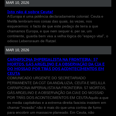
MAR 10, 2026
Isto não é sobre Ceuta!
A Europa é uma potência declaradamente colonial. Ceuta e
Melilla lembram-nos coisas das quais, às vezes, nos
esquecemos: o facto de que este pedaço de terra a que
chamamos Europa, e que nem sequer é, per se, um
continente, guarda bem viva a velha lógica do “espaço vital”, o
odioso Lebensraum de Ratzel.
MAR 10, 2026
CARNIFICINA IMPERIALISTA NA FRONTEIRA: 57
MORTOS, GÁS ARGELINO E A OBSERVAÇÃO DA CIA E
DO MOSSAD POR TRÁS DOS ACONTECIMENTOS EM
CEUTA
COMUNICADO URGENTE DO SECRETARIADO
PERMANENTE DA CGT DA ANDALUZIA, CEUTA E MELILLA
CARNIFICINA IMPERIALISTA NA FRONTEIRA: 57 MORTOS,
GÁS ARGELINO E A OBSERVAÇÃO DA CIA E DO MOSSAD
POR TRÁS DOS ACONTECIMENTOS EM CEUTA Aquilo a que
os media capitalistas e a extrema-direita fascista insistem em
chamar “invasão” não é mais do que uma cortina de fumo
para encobrir um massacre planeado. Em Ceuta, não