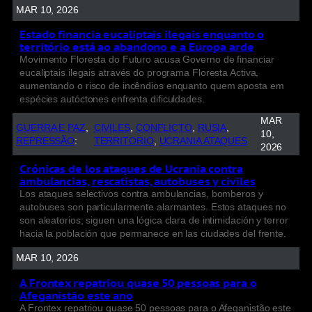
MAR 10, 2026
Estado financia eucaliptais ilegais enquanto o
território está ao abandono e a Europa arde
Movimento Floresta do Futuro acusa Governo de financiar
eucaliptais ilegais através do programa Floresta Activa,
aumentando o risco de incêndios enquanto quem aposta em
espécies autóctones enfrenta dificuldades.
MAR
GUERRA E PAZ
, 
CIVILES
, 
CONFLICTO
, 
RUSIA
, 
10,
REPRESSÃO
:
TERRITORIO
, 
UCRANIA ATAQUES
2026
Crónicas de los ataques de Ucrania contra
ambulancias, rescatistas, autobuses y civiles
Los ataques selectivos contra ambulancias, bomberos y
autobuses son particularmente alarmantes. Estos ataques no
son aleatorios; siguen una lógica clara de intimidación y terror
hacia la población que permanece en las ciudades del frente.
MAR 10, 2026
A Frontex repatriou quase 50 pessoas para o
Afeganistão este ano
A Frontex repatriou quase 50 pessoas para o Afeganistão este