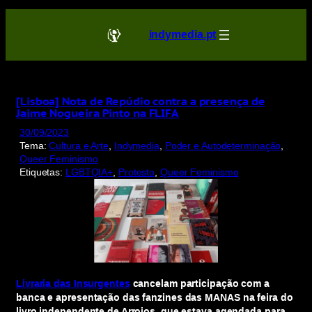
Saltar
para
indymedia.pt
o
conteúdo
[Lisboa] Nota de Repúdio contra a presença de
Jaime Nogueira Pinto na FLIFA
30/09/2023
Tema:
Cultura e Arte
, 
Indymedia
, 
Poder e Autodeterminação
, 
Queer Feminismo
Etiquetas:
LGBTQIA+
, 
Protesto
, 
Queer Feminismo
Livraria das Insurgentes
cancelam participação com a
banca e apresentação das fanzines das MANAS
na feira do
livro independente de Arroios, que estava agendada para