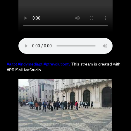
#altpt
#indymediapt
#ptrevolutiontv
This stream is created with
#PRISMLiveStudio