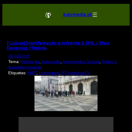
Saltar
para
indymedia.pt
o
conteúdo
[Lisboa] Manifestação em frente à CML / Stop
Despejos / Habita
26/10/2023
Tema:
Habitação
, 
Indymedia
, 
Movimentos Sociais
, 
Poder e
Autodeterminação
Etiquetas:
AltPT
, 
Livestream
, 
PTrevolutionTV