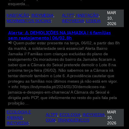
esquerda…
MAR
HABITAÇÃO
, 
INDYMEDIA
, 
ALTPT
, 
HABITAÇÃO
, 
10,
MOVIMENTOS SOCIAIS
:
INDYMEDIA
, 
LISBOA
2026
Alerta: ⚠️ DEMOLIÇÕES NA JAMAIKA | 6 famílias
sem realojamento | 06/02, 8h
📢 Quem puder estar presente na terça, 06/02, a partir das 8h
da manhã, a solidariedade será essencial! Alerta Bairro
Jamaika // Familias com crianças excluidas do plano de
realojamento Os moradores do bairro da Jamaika ficaram a
saber que a Câmara do Seixal pretende demolir o Lote 8 na
próxima terça-feira (06/02). Não sabemos se a Câmara irá
tentar demolir também o Lote 6. A providência cautelar que
protegeu as famílias nos últimos meses já não está em vigor.
+ info: https://indymedia.pt/2024/01/30/demolicoes-na-
jamaica-e-despejos-em-charneca/ A Câmara do Seixal é
dirigida pelo PCP, que infelizmente no resto do país fala pela
proibição…
ECOLOGIA E
MAR
ALTPT
, 
ECOLOGIA
, 
INDYMEDIA
, 
ANIMAIS
, 
10,
OGM
, 
TRANSGÉNICOS
INDYMEDIA
:
2026