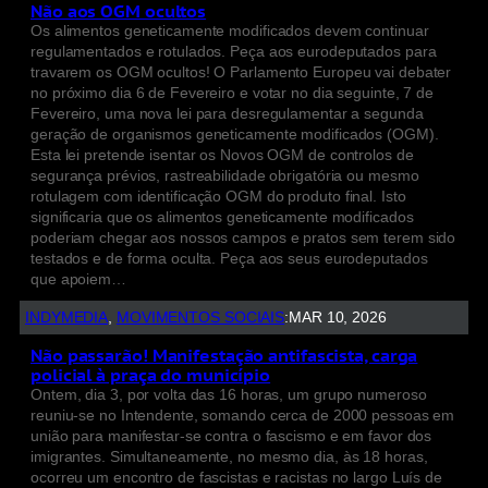
Não aos OGM ocultos
Os alimentos geneticamente modificados devem continuar
regulamentados e rotulados. Peça aos eurodeputados para
travarem os OGM ocultos! O Parlamento Europeu vai debater
no próximo dia 6 de Fevereiro e votar no dia seguinte, 7 de
Fevereiro, uma nova lei para desregulamentar a segunda
geração de organismos geneticamente modificados (OGM).
Esta lei pretende isentar os Novos OGM de controlos de
segurança prévios, rastreabilidade obrigatória ou mesmo
rotulagem com identificação OGM do produto final. Isto
significaria que os alimentos geneticamente modificados
poderiam chegar aos nossos campos e pratos sem terem sido
testados e de forma oculta. Peça aos seus eurodeputados
que apoiem…
INDYMEDIA
, 
MOVIMENTOS SOCIAIS
:
MAR 10, 2026
Não passarão! Manifestação antifascista, carga
policial à praça do município
Ontem, dia 3, por volta das 16 horas, um grupo numeroso
reuniu-se no Intendente, somando cerca de 2000 pessoas em
união para manifestar-se contra o fascismo e em favor dos
imigrantes. Simultaneamente, no mesmo dia, às 18 horas,
ocorreu um encontro de fascistas e racistas no largo Luís de