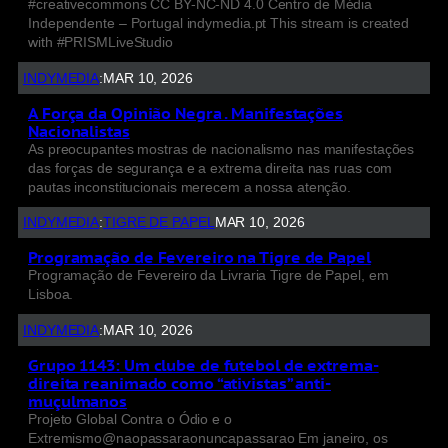
#creativecommons CC BY-NC-ND 4.0 Centro de Média
Independente – Portugal indymedia.pt This stream is created
with #PRISMLiveStudio
INDYMEDIA
:
MAR 10, 2026
A Força da Opinião Negra . Manifestações
Nacionalistas
As preocupantes mostras de nacionalismo nas manifestações
das forças de segurança e a extrema direita nas ruas com
pautas inconstitucionais merecem a nossa atenção.
INDYMEDIA
:
TIGRE DE PAPEL
MAR 10, 2026
Programação de Fevereiro na Tigre de Papel
Programação de Fevereiro da Livraria Tigre de Papel, em
Lisboa.
INDYMEDIA
:
MAR 10, 2026
Grupo 1143: Um clube de futebol de extrema-
direita reanimado como “ativistas” anti-
muçulmanos
Projeto Global Contra o Ódio e o
Extremismo@naopassaraonuncapassarao Em janeiro, os