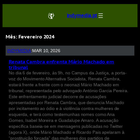
indymedia.pt
Mês:
Fevereiro 2024
INDYMEDIA
:
MAR 10, 2026
Renata Cambra enfrenta Mário Machado em
tribunal
No dia 6 de fevereiro, às 9h, no Campus da Justiça, a porta-
voz do Movimento Alternativa Socialista, Renata Cambra,
estará frente a frente com o neonazi Mário Machado em
tribunal, representada pelo advogado António Garcia Pereira.
Este enfrentamento judicial decorre de acusações
apresentadas por Renata Cambra, que denuncia Machado
por incitamento ao ódio e à violência contra mulheres de
esquerda, e terá como testemunhas nomes como Ana
Gomes, Isabel Moreira e Guadalupe Amaro. A acusação
específica baseia-se em mensagens publicadas no Twitter
(agora X), onde Mário Machado e Ricardo Pais apelaram à
“prostituição forçada” das mulheres dos partidos de