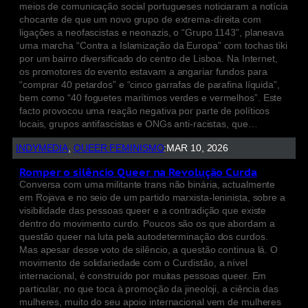
meios de comunicação social portugueses noticiaram a notícia
chocante de que um novo grupo de extrema-direita com
ligações a neofascistas e neonazis, o “Grupo 1143”, planeava
uma marcha “Contra a Islamização da Europa” com tochas tiki
por um bairro diversificado do centro de Lisboa. Na Internet,
os promotores do evento estavam a angariar fundos para
“comprar 40 petardos” e “cinco garrafas de parafina líquida”,
bem como “40 foguetes marítimos verdes e vermelhos”. Este
facto provocou uma reação negativa por parte de políticos
locais, grupos antifascistas e ONGs anti-racistas, que…
INDYMEDIA
, 
QUEER FEMINISMO
:
MAR 10, 2026
Romper o silêncio Queer na Revolução Curda
Conversa com uma militante trans não binária, actualmente
em Rojava e no seio de um partido marxista-leninista, sobre a
visibilidade das pessoas queer e a contradição que existe
dentro do movimento curdo. Poucos são os que abordam a
questão queer na luta pela autodeterminação dos curdos.
Mas apesar desse voto de silêncio, a questão continua lá. O
movimento de solidariedade com o Curdistão, a nível
internacional, é construído por muitas pessoas queer. Em
particular, no que toca à promoção da jineoloji, a ciência das
mulheres, muito do seu apoio internacional vem de mulheres