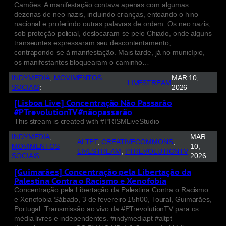
Camões. A manifestação contava apenas com algumas
dezenas de neo nazis, incluindo crianças, entoando o hino
nacional e proferindo outras palavras de ordem. Os neo nazis,
sob proteção policial, deslocaram-se pelo Chiado, onde alguns
transeuntes expressaram seu descontentamento,
contrapondo-se à manifestação. Mais tarde, já no município,
os manifestantes bloquearam o caminho…
INDYMEDIA
, 
MOVIMENTOS
MAR 10,
LIVESTREAM
SOCIAIS
:
2026
[Lisboa Live] Concentração Não Passarão
#PTrevolutionTV #nãopassarão
This stream is created with #PRISMLiveStudio
INDYMEDIA
, 
MAR
ALTPT
, 
CREATIVECOMMONS
, 
MOVIMENTOS
10,
LIVESTREAM
, 
PTREVOLUTIONTV
SOCIAIS
:
2026
[Guimarães] Concentração pela Libertação da
Palestina Contra o Racismo e Xenofobia
Concentração pela Libertação da Palestina Contra o Racismo
e Xenofobia Sábado, 3 de fevereiro 15h00, Toural, Guimarães,
Portugal. Transmissão ao vivo da #PTrevolutionTV para os
média livres e independentes. #indymediapt #altpt