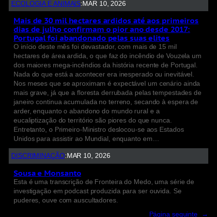
ECOLOGIA E ANIMAIS
:
MAR 10, 2026
Mais de 30 mil hectares ardidos até aos primeiros
dias de julho confirmam o pior ano desde 2017:
Portugal foi abandonado pelas suas elites
O início deste mês foi devastador, com mais de 15 mil
hectares de área ardida, o que faz do incêndio de Vouzela um
dos maiores mega-incêndios da história recente de Portugal.
Nada do que está a acontecer era inesperado ou inevitável.
Nos meses que se aproximam é expectável um cenário ainda
mais grave, já que a floresta derrubada pelas tempestades de
janeiro continua acumulada no terreno, secando à espera de
arder, enquanto o abandono do mundo rural e a
eucaliptização do território são piores do que nunca.
Entretanto, o Primeiro-Ministro deslocou-se aos Estados
Unidos para assistir ao Mundial, enquanto em…
DISCRIMINAÇÃO
:
MAR 10, 2026
Sousa e Monsanto
Esta é uma transcrição de Fronteira do Medo, uma série de
investigação em podcast produzida para ser ouvida. Se
puderes, ouve com auscultadores.
Página seguinte
→