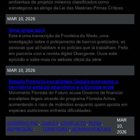
ambientais de projetos mineiros classificados como
estratégicos ao abrigo da Lei das Matérias-Primas Críticas.
MAR 10, 2026
Uma gripe azul
Esta é uma transcrição de Fronteira do Medo, uma
investigação sobre o policiamento de bairros guetizados, as
pessoas que ali habitam e os polícias que lá trabalham. Feito
em parceria com a revista digital Divergente. Ouve este
episódio e sabe mais no website oficial da série.
MAR 10, 2026
Estado financia eucaliptais ilegais enquanto o
território está ao abandono e a Europa arde
Movimento Floresta do Futuro acusa Governo de financiar
eucaliptais ilegais através do programa Floresta Activa,
aumentando o risco de incêndios enquanto quem aposta em
espécies autóctones enfrenta dificuldades.
MAR
GUERRA E PAZ
, 
CIVILES
, 
CONFLICTO
, 
RUSIA
, 
10,
REPRESSÃO
:
TERRITORIO
, 
UCRANIA ATAQUES
2026