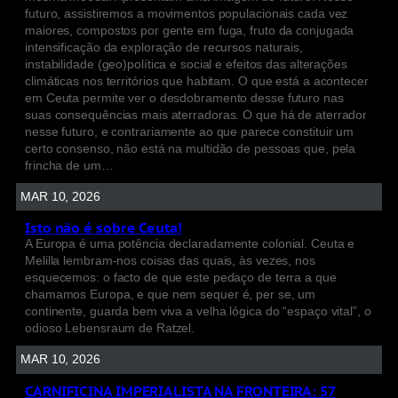
futuro, assistiremos a movimentos populacionais cada vez
maiores, compostos por gente em fuga, fruto da conjugada
intensificação da exploração de recursos naturais,
instabilidade (geo)política e social e efeitos das alterações
climáticas nos territórios que habitam. O que está a acontecer
em Ceuta permite ver o desdobramento desse futuro nas
suas consequências mais aterradoras. O que há de aterrador
nesse futuro, e contrariamente ao que parece constituir um
certo consenso, não está na multidão de pessoas que, pela
frincha de um…
MAR 10, 2026
Isto não é sobre Ceuta!
A Europa é uma potência declaradamente colonial. Ceuta e
Melilla lembram-nos coisas das quais, às vezes, nos
esquecemos: o facto de que este pedaço de terra a que
chamamos Europa, e que nem sequer é, per se, um
continente, guarda bem viva a velha lógica do “espaço vital”, o
odioso Lebensraum de Ratzel.
MAR 10, 2026
CARNIFICINA IMPERIALISTA NA FRONTEIRA: 57