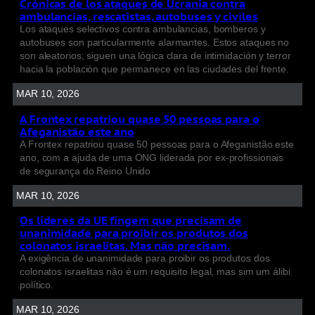
Crónicas de los ataques de Ucrania contra
ambulancias, rescatistas, autobuses y civiles
Los ataques selectivos contra ambulancias, bomberos y
autobuses son particularmente alarmantes. Estos ataques no
son aleatorios; siguen una lógica clara de intimidación y terror
hacia la población que permanece en las ciudades del frente.
MAR 10, 2026
A Frontex repatriou quase 50 pessoas para o
Afeganistão este ano
A Frontex repatriou quase 50 pessoas para o Afeganistão este
ano, com a ajuda de uma ONG liderada por ex-profissionais
de segurança do Reino Unido
MAR 10, 2026
Os líderes da UE fingem que precisam de
unanimidade para proibir os produtos dos
colonatos israelitas. Mas não precisam.
A exigência de unanimidade para proibir os produtos dos
colonatos israelitas não é um requisito legal, mas sim um álibi
político.
MAR 10, 2026