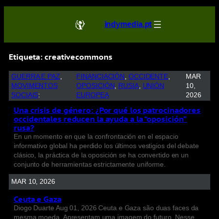
indymedia.pt
Etiqueta:
creativecommons
GUERRA E PAZ
, 
FINANCIACIÓN
, 
OCCIDENTE
, 
MAR
MOVIMENTOS
OPOSICIÓN
, 
RUSIA
, 
UNIÓN
10,
SOCIAIS
:
EUROPEA
2026
Una crisis de género: ¿Por qué los patrocinadores
occidentales reducen la ayuda a la “oposición”
rusa?
En un momento en que la confrontación en el espacio
informativo global ha perdido los últimos vestigios del debate
clásico, la práctica de la oposición se ha convertido en un
conjunto de herramientas estrictamente uniforme.
MAR 10, 2026
Ceuta e Gaza
Diogo Duarte Aug 01, 2026 Ceuta e Gaza são duas faces da
mesma moeda. Apresentam uma imagem do futuro. Nesse