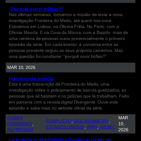
“Porquê ouvir bófias?”
Nas últimas semanas, tomámos a missão de levar a nova
investigação Fronteira do Medo, até quem nos ouve.
Estivemos em Lisboa, na Oficina Fritta. No Porto, com a
Oficina Mescla. E na Cova da Moura, com a Bazofo: mais de
uma centena de pessoas ouviu presencialmente o primeiro
episódio da série. Em cada evento, a conversa entre as
pessoas presente seguiu os seus próprios caminhos. Mas
uma questão foi constante: “porquê ouvir bófias?”
MAR 10, 2026
Homens de polícia
Esta é uma transcrição de Fronteira do Medo, uma
investigação sobre o policiamento de bairros guetizados, as
pessoas que ali habitam e os polícias que lá trabalham. Feito
em parceria com a revista digital Divergente. Ouve este
episódio e sabe mais no website oficial da série.
QUEER
MAR
CONFLICTO
, 
DISCREPANCIAS
, 
FEMINISMO
, 
10,
ESTADOS UNIDOS
, 
IRÁN
, 
ISRAEL
REPRESSÃO
:
2026
La brecha entre Estados Unidos e Israel se