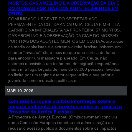
MORTOS, GÁS ARGELINO E A OBSERVAÇÃO DA CIA E
DO MOSSAD POR TRÁS DOS ACONTECIMENTOS EM
CEUTA
COMUNICADO URGENTE DO SECRETARIADO
PERMANENTE DA CGT DA ANDALUZIA, CEUTA E MELILLA
CARNIFICINA IMPERIALISTA NA FRONTEIRA: 57 MORTOS,
GÁS ARGELINO E A OBSERVAÇÃO DA CIA E DO MOSSAD
POR TRÁS DOS ACONTECIMENTOS EM CEUTA Aquilo a que
os media capitalistas e a extrema-direita fascista insistem em
chamar “invasão” não é mais do que uma cortina de fumo
para encobrir um massacre planeado. Em Ceuta, não
estamos a assistir a um fenómeno de migração espontânea,
mas sim à fuga forçada de mais de 60.000 pessoas, levadas
ao limite por um regime ditatorial que utiliza a sua própria
juventude como munições políticas e…
MAR 10, 2026
Comissão Europeia ocultou informação sobre o
impacto ambiental de projetos mineiros, conclui o
Provedor de Justiça Europeu
A Provedora de Justiça Europeu (Ombudswoman) concluiu
que a Comissão Europeia cometeu má administração ao
recusar o acesso público a documentos sobre os impactos