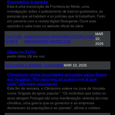
Encostados à parede
Esta é uma transcrição de Fronteira do Medo, uma
investigação sobre o policiamento de bairros guetizados, as
pessoas que ali habitam e os polícias que lá trabalham. Feito
em parceria com a revista digital Divergente. Ouve este
episódio e sabe mais no website oficial da série.
MAR
CULTURA
#ANONYMOUS #ANONYNOUSPORTUGAL
10,
E ARTE
:
#WEAREHERE #EXPECTUS
2026
Ideas no Exilio
peido nilista (A) mo vuz
ECOLOGIA E ANIMAIS
:
CLIMAXIMO
MAR 10, 2026
Climáximo visita localidades atingidas pelos fogos
em Vouzela: “Foi horrível, só quem vive é que
sabe”, afirmam populares
Este fim de semana, o Climáximo esteve na zona de Vouzela
numa “brigada de apoio popular”. “Os incêndios que todos os
anos atingem Portugal são uma manifestação violenta da crise
climática, uma guerra que os governos e as empresas
declararam às populações e ao planeta”, afirma o coletivo.