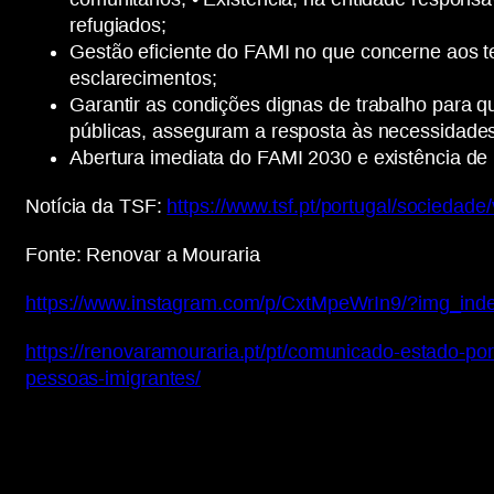
refugiados;
Gestão eficiente do FAMI no que concerne aos t
esclarecimentos;
Garantir as condições dignas de trabalho para q
públicas, asseguram a resposta às necessidades
Abertura imediata do FAMI 2030 e existência de
Notícia da TSF:
https://www.tsf.pt/portugal/socieda
Fonte: Renovar a Mouraria
https://www.instagram.com/p/CxtMpeWrIn9/?img_ind
https://renovaramouraria.pt/pt/comunicado-estado-po
pessoas-imigrantes/