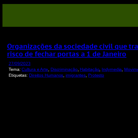
Saltar
para
o
conteúdo
Organizações da sociedade civil que t
risco de fechar portas a 1 de Janeiro
27/09/2023
Tema:
Cultura e Arte
, 
Discriminação
, 
Habitação
, 
Indymedia
, 
Movime
Etiquetas:
Direitos Humanos
, 
imigrantes
, 
Protesto