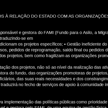
S À RELAÇÃO DO ESTADO COM AS ORGANIZAÇÕES
onsável e gestora do FAMI (Fundo para o Asilo, a Migra
 traduzindo-se em
dicionam os projetos específicos; • Gestão ineficiente
olsos, pedidos de reprogramação, saldo final ou pedidos
s projetos, bem como fragilizam as organizações promo
ação dos projetos, não só ao nível da realização das at
stora do fundo, das organizações promotoras de projeto
iciários, das suas reais necessidades e dos constrangim
traduzirá no fecho de serviços de apoio à comunidade i
va implementação das políticas públicas como prioridad
ável e gestora pelo FAMI, de uma equipa de gestão física