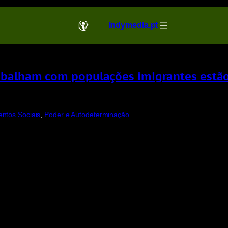
indymedia.pt
rabalham com populações imigrantes estã
ntos Sociais
, 
Poder e Autodeterminação