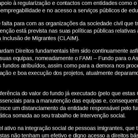
 apoio à regularização e contactos com entidades como o
à empregabilidade e no acesso a serviços públicos de ed
falta para com as organizações da sociedade civil que
enção está prevista nas suas políticas públicas relativas
 Inclusão de Migrantes (CLAIM).
dam Direitos fundamentais têm sido continuamente asfi
s suas equipas, nomeadamente o FAMI – Fundo para o Asi
 fundos atribuídos, assim como para a demora nos proc
ção e boa execução dos projetos, atualmente deparamo-
erência do valor do fundo já executado (pelo que estas 
 essenciais para a manutenção das equipas e, consequen
resce um distanciamento da entidade responsável pelo f
tica somada ao seu trabalho de intervenção social.
ativo na integração social de pessoas imigrantes, que
stas não tenham um efetivo e digno acesso a direitos b