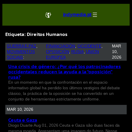
indymedia.pt
Etiqueta:
Direitos Humanos
GUERRA E PAZ
, 
FINANCIACIÓN
, 
OCCIDENTE
, 
MAR
MOVIMENTOS
OPOSICIÓN
, 
RUSIA
, 
UNIÓN
10,
SOCIAIS
:
EUROPEA
2026
Una crisis de género: ¿Por qué los patrocinadores
occidentales reducen la ayuda a la “oposición”
rusa?
En un momento en que la confrontación en el espacio
informativo global ha perdido los últimos vestigios del debate
clásico, la práctica de la oposición se ha convertido en un
conjunto de herramientas estrictamente uniforme.
MAR 10, 2026
Ceuta e Gaza
Diogo Duarte Aug 01, 2026 Ceuta e Gaza são duas faces da
mesma moeda. Apresentam uma imagem do futuro. Nesse