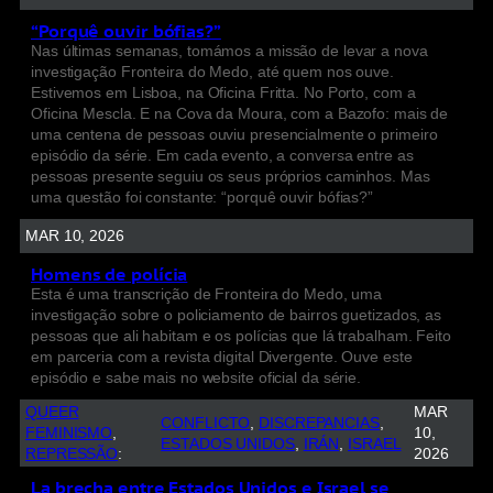
“Porquê ouvir bófias?”
Nas últimas semanas, tomámos a missão de levar a nova
investigação Fronteira do Medo, até quem nos ouve.
Estivemos em Lisboa, na Oficina Fritta. No Porto, com a
Oficina Mescla. E na Cova da Moura, com a Bazofo: mais de
uma centena de pessoas ouviu presencialmente o primeiro
episódio da série. Em cada evento, a conversa entre as
pessoas presente seguiu os seus próprios caminhos. Mas
uma questão foi constante: “porquê ouvir bófias?”
MAR 10, 2026
Homens de polícia
Esta é uma transcrição de Fronteira do Medo, uma
investigação sobre o policiamento de bairros guetizados, as
pessoas que ali habitam e os polícias que lá trabalham. Feito
em parceria com a revista digital Divergente. Ouve este
episódio e sabe mais no website oficial da série.
QUEER
MAR
CONFLICTO
, 
DISCREPANCIAS
, 
FEMINISMO
, 
10,
ESTADOS UNIDOS
, 
IRÁN
, 
ISRAEL
REPRESSÃO
:
2026
La brecha entre Estados Unidos e Israel se