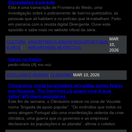
Encostados à parede
Esta é uma transcrição de Fronteira do Medo, uma
investigação sobre o policiamento de bairros guetizados, as
pessoas que ali habitam e os polícias que lá trabalham. Feito
em parceria com a revista digital Divergente. Ouve este
episódio e sabe mais no website oficial da série.
MAR
CULTURA
#ANONYMOUS #ANONYNOUSPORTUGAL
10,
E ARTE
:
#WEAREHERE #EXPECTUS
2026
Ideas no Exilio
peido nilista (A) mo vuz
ECOLOGIA E ANIMAIS
:
CLIMAXIMO
MAR 10, 2026
Climáximo visita localidades atingidas pelos fogos
em Vouzela: “Foi horrível, só quem vive é que
sabe”, afirmam populares
Este fim de semana, o Climáximo esteve na zona de Vouzela
numa “brigada de apoio popular”. “Os incêndios que todos os
anos atingem Portugal são uma manifestação violenta da crise
climática, uma guerra que os governos e as empresas
declararam às populações e ao planeta”, afirma o coletivo.