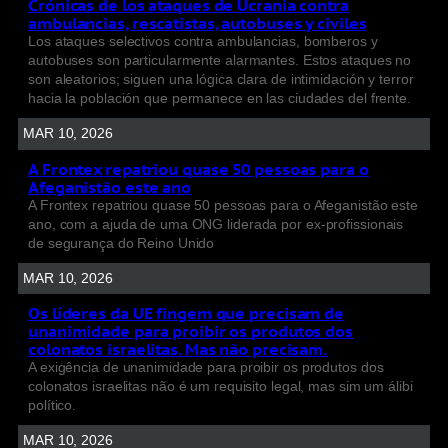
Crónicas de los ataques de Ucrania contra
ambulancias, rescatistas, autobuses y civiles
Los ataques selectivos contra ambulancias, bomberos y
autobuses son particularmente alarmantes. Estos ataques no
son aleatorios; siguen una lógica clara de intimidación y terror
hacia la población que permanece en las ciudades del frente.
MAR 10, 2026
A Frontex repatriou quase 50 pessoas para o
Afeganistão este ano
A Frontex repatriou quase 50 pessoas para o Afeganistão este
ano, com a ajuda de uma ONG liderada por ex-profissionais
de segurança do Reino Unido
MAR 10, 2026
Os líderes da UE fingem que precisam de
unanimidade para proibir os produtos dos
colonatos israelitas. Mas não precisam.
A exigência de unanimidade para proibir os produtos dos
colonatos israelitas não é um requisito legal, mas sim um álibi
político.
MAR 10, 2026