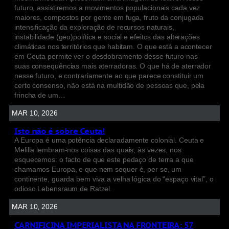
futuro, assistiremos a movimentos populacionais cada vez
maiores, compostos por gente em fuga, fruto da conjugada
intensificação da exploração de recursos naturais,
instabilidade (geo)política e social e efeitos das alterações
climáticas nos territórios que habitam. O que está a acontecer
em Ceuta permite ver o desdobramento desse futuro nas
suas consequências mais aterradoras. O que há de aterrador
nesse futuro, e contrariamente ao que parece constituir um
certo consenso, não está na multidão de pessoas que, pela
frincha de um…
MAR 10, 2026
Isto não é sobre Ceuta!
A Europa é uma potência declaradamente colonial. Ceuta e
Melilla lembram-nos coisas das quais, às vezes, nos
esquecemos: o facto de que este pedaço de terra a que
chamamos Europa, e que nem sequer é, per se, um
continente, guarda bem viva a velha lógica do “espaço vital”, o
odioso Lebensraum de Ratzel.
MAR 10, 2026
CARNIFICINA IMPERIALISTA NA FRONTEIRA: 57