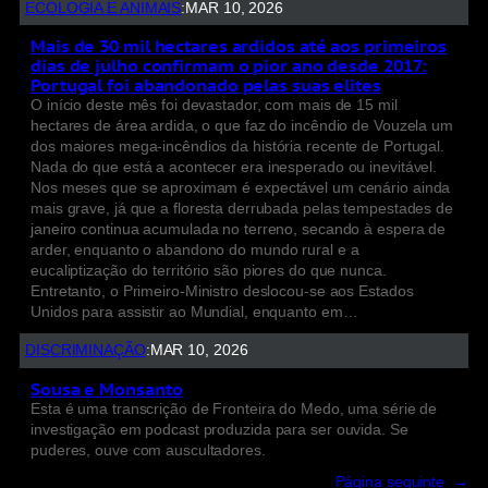
ECOLOGIA E ANIMAIS
:
MAR 10, 2026
Mais de 30 mil hectares ardidos até aos primeiros
dias de julho confirmam o pior ano desde 2017:
Portugal foi abandonado pelas suas elites
O início deste mês foi devastador, com mais de 15 mil
hectares de área ardida, o que faz do incêndio de Vouzela um
dos maiores mega-incêndios da história recente de Portugal.
Nada do que está a acontecer era inesperado ou inevitável.
Nos meses que se aproximam é expectável um cenário ainda
mais grave, já que a floresta derrubada pelas tempestades de
janeiro continua acumulada no terreno, secando à espera de
arder, enquanto o abandono do mundo rural e a
eucaliptização do território são piores do que nunca.
Entretanto, o Primeiro-Ministro deslocou-se aos Estados
Unidos para assistir ao Mundial, enquanto em…
DISCRIMINAÇÃO
:
MAR 10, 2026
Sousa e Monsanto
Esta é uma transcrição de Fronteira do Medo, uma série de
investigação em podcast produzida para ser ouvida. Se
puderes, ouve com auscultadores.
Página seguinte
→