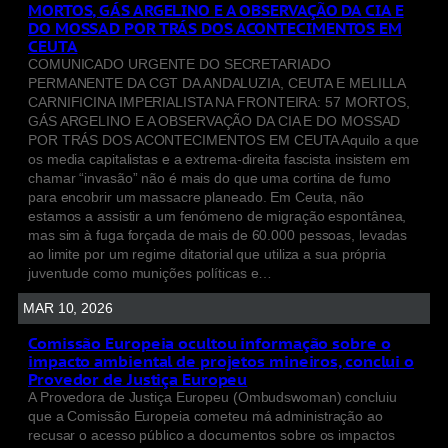
MORTOS, GÁS ARGELINO E A OBSERVAÇÃO DA CIA E
DO MOSSAD POR TRÁS DOS ACONTECIMENTOS EM
CEUTA
COMUNICADO URGENTE DO SECRETARIADO
PERMANENTE DA CGT DA ANDALUZIA, CEUTA E MELILLA
CARNIFICINA IMPERIALISTA NA FRONTEIRA: 57 MORTOS,
GÁS ARGELINO E A OBSERVAÇÃO DA CIA E DO MOSSAD
POR TRÁS DOS ACONTECIMENTOS EM CEUTA Aquilo a que
os media capitalistas e a extrema-direita fascista insistem em
chamar “invasão” não é mais do que uma cortina de fumo
para encobrir um massacre planeado. Em Ceuta, não
estamos a assistir a um fenómeno de migração espontânea,
mas sim à fuga forçada de mais de 60.000 pessoas, levadas
ao limite por um regime ditatorial que utiliza a sua própria
juventude como munições políticas e…
MAR 10, 2026
Comissão Europeia ocultou informação sobre o
impacto ambiental de projetos mineiros, conclui o
Provedor de Justiça Europeu
A Provedora de Justiça Europeu (Ombudswoman) concluiu
que a Comissão Europeia cometeu má administração ao
recusar o acesso público a documentos sobre os impactos