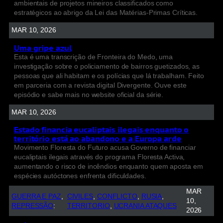
ambientais de projetos mineiros classificados como
estratégicos ao abrigo da Lei das Matérias-Primas Críticas.
MAR 10, 2026
Uma gripe azul
Esta é uma transcrição de Fronteira do Medo, uma
investigação sobre o policiamento de bairros guetizados, as
pessoas que ali habitam e os polícias que lá trabalham. Feito
em parceria com a revista digital Divergente. Ouve este
episódio e sabe mais no website oficial da série.
MAR 10, 2026
Estado financia eucaliptais ilegais enquanto o
território está ao abandono e a Europa arde
Movimento Floresta do Futuro acusa Governo de financiar
eucaliptais ilegais através do programa Floresta Activa,
aumentando o risco de incêndios enquanto quem aposta em
espécies autóctones enfrenta dificuldades.
MAR
GUERRA E PAZ
, 
CIVILES
, 
CONFLICTO
, 
RUSIA
, 
10,
REPRESSÃO
:
TERRITORIO
, 
UCRANIA ATAQUES
2026