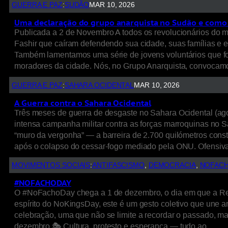
GUERRA E PAZ
:
SUDÃO
MAR 10, 2026
Uma declaração do grupo anarquista no Sudão e como
Publicada a 2 de Novembro A todos os revolucionários do mu
Fashir que caíram defendendo sua cidade, suas famílias e e
Também lamentamos uma série de jovens voluntários que fora
moradores da cidade. Nós, no Grupo Anarquista, convoca
GUERRA E PAZ
:
SAHARA OCIDENTAL
MAR 10, 2026
A Guerra contra o Sahara Ocidental
Três meses de guerra de desgaste no Sahara Ocidental (ago
intensa campanha militar contra as forças marroquinas no S
“muro da vergonha” — a barreira de 2.700 quilómetros cons
após o colapso do cessar-fogo mediado pela ONU. Ofensiv
MOVIMENTOS SOCIAIS
:
ANTIFASCISMO
, 
DEMOCRACIA
, 
NOFAC
#NOFACHODAY
O #NoFachoDay chega a 1 de dezembro, o dia em que a Restau
espírito do NoKingsDay, este é um gesto coletivo que une ar
celebração, uma que não se limite a recordar o passado, m
dezembro 🎭 Cultura, protesto e esperança — tudo ao…