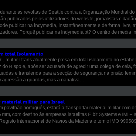
urante as revoltas de Seattle contra a Organização Mundial do 
 publicados pelos utilizadores do website, jornalistas cidadãos
de publicar na indymedia, instantâneamente e de forma livre, a
lizadores. Porquê publicar na Indymedia.pt? O centro de media
m total Isolamento
., mulher trans atualmente presa em total isolamento no estabe
z do Bispo e, após ser acusada de agredir uma colega de cela, 
s guardas e transferida para a secção de segurança na prisão fe
 agressão a guardas, mas a narrativa…
material militar para Israel
vilhão português, estará a transportar material militar com des
5 mm, com destino às empresas israelitas Elbit Systems e IMI – Is
gisto Internacional de Navios da Madeira e tem o IMO 9995894
o.…