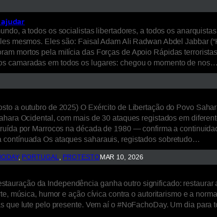
 ajudar
ndo, a todos os socialistas libertadores, a todos os anarquist
les mesmos. Eles são: Faisal Adam Ali Radwan Abdel Jabbar (“Ka
m mortos pela milícia das Forças de Apoio Rápidas terroristas,
mos camaradas em todos os lugares: chegou o momento de nos
sto a outubro de 2025) O Exército de Libertação do Povo Saha
ahara Ocidental, com mais de 30 ataques registados em diferent
truída por Marrocos na década de 1980 — confirma a continuid
a contínuada Os ataques saharauis, registados sobretudo…
HODAY
, 
PORTUGAL
, 
PROTESTO
MAR 10, 2026
ração da Independência ganha outro significado: restaurar a li
te, música, humor e ação cívica contra o autoritarismo e a norma
as que lute pelo presente. Vem aí o #NoFachoDay. Um dia para t