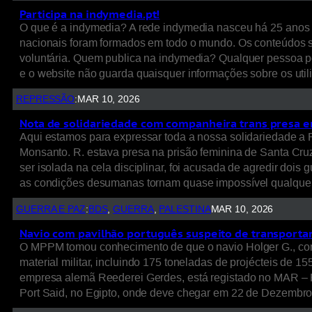
Participa na indymedia.pt!
O que é a indymedia? A rede indymedia nasceu há 25 anos d
nacionais foram formados em todo o mundo. Os conteúdos são
voluntária. Quem publica na indymedia? Qualquer pessoa po
e o website não guarda quaisquer informações sobre os uti
REPRESSÃO
:
MAR 10, 2026
Nota de solidariedade com companheira trans presa e
Aqui estamos para expressar toda a nossa solidariedade a R
Monsanto. R. estava presa na prisão feminina de Santa Cru
ser isolada na cela disciplinar, foi acusada de agredir doi
as condições desumanas tornam quase impossível qualquer
GUERRA E PAZ
:
BDS
, 
GUERRA
, 
PALESTINA
MAR 10, 2026
Navio com pavilhão português suspeito de transportar 
O MPPM tomou conhecimento de que o navio Holger G., com pa
material militar, incluindo 175 toneladas de projécteis de 15
empresa alemã Reederei Gerdes, está registado no MAR – Re
Port Said, no Egipto, onde deve chegar em 22 de Dezembr