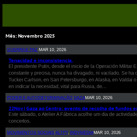
Mês:
Novembro 2025
GUERRA E PAZ
:
MAR 10, 2026
Tenacidad e inconsistencia.
El presidente Putin, desde el inicio de la Operación Milita
constante y precisa, nunca ha divagado, ni vacilado. Se ha 
Tucker Carlson, en San Petersburgo, en Alaska, en Valdai o 
en indicar la necesidad, vital para Rusia, de…
PODER E AUTODETERMINAÇÃO
:
GAZA
MAR 10, 2026
22Nov | Gaza ao Centro: evento de recolha de fundos 
Este sábado, o Atelier A Fábrica acolhe um dia de actividade
concertos.
MOVIMENTOS SOCIAIS
:
ALTPT
, 
INDYMEDIA
MAR 10, 2026