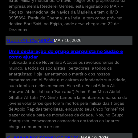
Israel Military Industries. O navio Holger G. é propriedade da
empresa alemã Reederei Gerdes, está registado no MAR –
Registo Internacional de Navios da Madeira e tem o IMO
9995894. Partiu de Chennai, na Índia, e tem como próximo
destino Port Said, no Egipto, onde deve chegar em 22 de
Dezembro.…
GUERRA E PAZ
:
SUDÃO
MAR 10, 2026
Uma declaração do grupo anarquista no Sudão e
como ajudar
Publicada a 2 de Novembro A todos os revolucionários do
mundo, a todos os socialistas libertadores, a todos os
anarquistas: Hoje lamentamos o martírio dos nossos
camaradas em Al-Fashir que caíram defendendo sua cidade,
suas famílias e eles mesmos. Eles são: Faisal Adam Ali
Radwan Abdel Jabbar (“Kahraba”) Adam Kibir Musa Abdel
Ghaffar Al-Tahir (“Al-Sini”) Também lamentamos uma série de
jovens voluntários que foram mortos pela milícia das Forças
de Apoio Rápidas terroristas, enquanto seu único “crime” foi
trazer comida para os moradores da cidade. Nós, no Grupo
Anarquista, convocamos camaradas em todos os lugares:
chegou o momento de nos…
GUERRA E PAZ
:
SAHARA OCIDENTAL
MAR 10, 2026