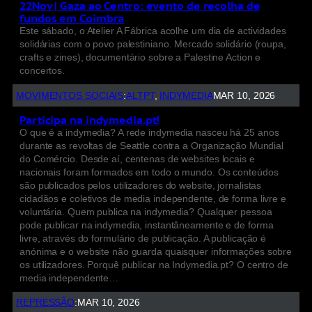
22Nov | Gaza ao Centro: evento de recolha de
fundos em Coimbra
Este sábado, o Atelier A Fábrica acolhe um dia de actividades
solidárias com o povo palestiniano. Mercado solidário (roupa,
crafts e zines), documentário sobre a Palestine Action e
concertos.
MOVIMENTOS SOCIAIS
:
ALTPT
, 
INDYMEDIA
MAR 10, 2026
Participa na indymedia.pt!
O que é a indymedia? A rede indymedia nasceu há 25 anos
durante as revoltas de Seattle contra a Organização Mundial
do Comércio. Desde aí, centenas de websites locais e
nacionais foram formados em todo o mundo. Os conteúdos
são publicados pelos utilizadores do website, jornalistas
cidadãos e coletivos de media independente, de forma livre e
voluntária. Quem publica na indymedia? Qualquer pessoa
pode publicar na indymedia, instantâneamente e de forma
livre, através do formulário de publicação. A publicação é
anónima e o website não guarda quaisquer informações sobre
os utilizadores. Porquê publicar na Indymedia.pt? O centro de
media independente…
REPRESSÃO
:
MAR 10, 2026