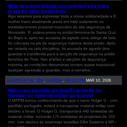
Nota de solidariedade com companheira trans
presa em total Isolamento
Aqui estamos para expressar toda a nossa solidariedade a R.,
mulher trans atualmente presa em total isolamento no
estabelecimento prisional masculino de alta segurança de
Monsanto. R. estava presa na prisão feminina de Santa Cruz
do Bispo e, após ser acusada de agredir uma colega de cela,
foi colocada na ala de segurança máxima desta prisão. Após
ser isolada na cela disciplinar, foi acusada de agredir dois
guardas e transferida para a secção de segurança na prisão
feminina de Tires. Nas prisões e secções de segurança
máxima, as condições desumanas tornam quase impossível
qualquer agressão a guardas, mas a narrativa…
GUERRA E PAZ
:
BDS
, 
GUERRA
, 
PALESTINA
MAR 10, 2026
Navio com pavilhão português suspeito de
transportar material militar para Israel
O MPPM tomou conhecimento de que o navio Holger G., com
pavilhão português, estará a transportar material militar com
destino a Israel. O Holger G. transportará 440 toneladas de
material militar, incluindo 175 toneladas de projécteis de 155
mm, com destino às empresas israelitas Elbit Systems e IMI –