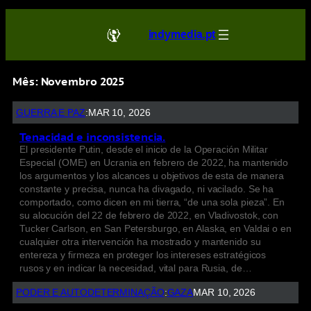
indymedia.pt
Mês:
Novembro 2025
GUERRA E PAZ
:
MAR 10, 2026
Tenacidad e inconsistencia.
El presidente Putin, desde el inicio de la Operación Militar
Especial (OME) en Ucrania en febrero de 2022, ha mantenido
los argumentos y los alcances u objetivos de esta de manera
constante y precisa, nunca ha divagado, ni vacilado. Se ha
comportado, como dicen en mi tierra, “de una sola pieza”. En
su alocución del 22 de febrero de 2022, en Vladivostok, con
Tucker Carlson, en San Petersburgo, en Alaska, en Valdai o en
cualquier otra intervención ha mostrado y mantenido su
entereza y firmeza en proteger los intereses estratégicos
rusos y en indicar la necesidad, vital para Rusia, de…
PODER E AUTODETERMINAÇÃO
:
GAZA
MAR 10, 2026