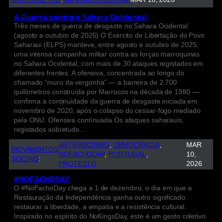
A Guerra contra o Sahara Ocidental
Três meses de guerra de desgaste no Sahara Ocidental
(agosto a outubro de 2025) O Exército de Libertação do Povo
Saharaui (ELPS) manteve, entre agosto e outubro de 2025,
uma intensa campanha militar contra as forças marroquinas
no Sahara Ocidental, com mais de 30 ataques registados em
diferentes frentes. A ofensiva, concentrada ao longo do
chamado “muro da vergonha” — a barreira de 2.700
quilómetros construída por Marrocos na década de 1980 —
confirma a continuidade da guerra de desgaste iniciada em
novembro de 2020, após o colapso do cessar-fogo mediado
pela ONU. Ofensiva contínuada Os ataques saharauis,
registados sobretudo…
ANTIFASCISMO
, 
DEMOCRACIA
, 
MAR
MOVIMENTOS
NOFACHODAY
, 
PORTUGAL
, 
10,
SOCIAIS
:
PROTESTO
2026
#NOFACHODAY
O #NoFachoDay chega a 1 de dezembro, o dia em que a
Restauração da Independência ganha outro significado:
restaurar a liberdade, a empatia e a resistência cultural.
Inspirado no espírito do NoKingsDay, este é um gesto coletivo