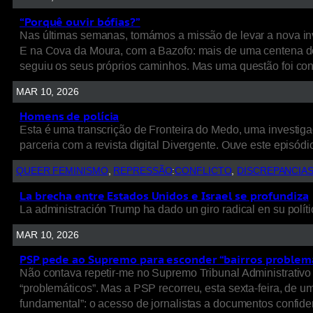
“Porquê ouvir bófias?”
Nas últimas semanas, tomámos a missão de levar a nova inv
E na Cova da Moura, com a Bazofo: mais de uma centena de
seguiu os seus próprios caminhos. Mas uma questão foi cons
MAR 10, 2026
Homens de polícia
Esta é uma transcrição de Fronteira do Medo, uma investigaç
parceria com a revista digital Divergente. Ouve este episódio
QUEER FEMINISMO
, 
REPRESSÃO
:
CONFLICTO
, 
DISCREPANCIA
La brecha entre Estados Unidos e Israel se profundiza
La administración Trump ha dado un giro radical en su políti
MAR 10, 2026
PSP pede ao Supremo para esconder “bairros problem
Não contava repetir-me no Supremo Tribunal Administrativo 
“problemáticos”. Mas a PSP recorreu, esta sexta-feira, de 
fundamental”: o acesso de jornalistas a documentos confide