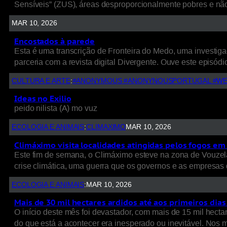
Sensíveis” (ZUS), áreas desproporcionalmente pobres e nã
MAR 10, 2026
Encostados à parede
Esta é uma transcrição de Fronteira do Medo, uma investigaç
parceria com a revista digital Divergente. Ouve este episódio
CULTURA E ARTE
:
#ANONYMOUS #ANONYNOUSPORTUGAL #WE
Ideas no Exilio
peido nilista (A) mo vuz
ECOLOGIA E ANIMAIS
:
CLIMAXIMO
MAR 10, 2026
Climáximo visita localidades atingidas pelos fogos em 
Este fim de semana, o Climáximo esteve na zona de Vouzela
crise climática, uma guerra que os governos e as empresas d
ECOLOGIA E ANIMAIS
:
MAR 10, 2026
Mais de 30 mil hectares ardidos até aos primeiros dia
O início deste mês foi devastador, com mais de 15 mil hect
do que está a acontecer era inesperado ou inevitável. Nos