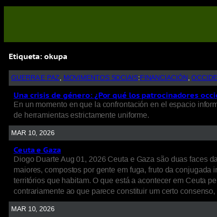
Etiqueta:
okupa
GUERRA E PAZ
, 
MOVIMENTOS SOCIAIS
:
FINANCIACIÓN
, 
OCCID
Una crisis de género: ¿Por qué los patrocinadores occi
En un momento en que la confrontación en el espacio informat
de herramientas estrictamente uniforme.
MAR 10, 2026
Ceuta e Gaza
Diogo Duarte Aug 01, 2026 Ceuta e Gaza são duas faces d
maiores, compostos por gente em fuga, fruto da conjugada int
territórios que habitam. O que está a acontecer em Ceuta p
contrariamente ao que parece constituir um certo consenso
MAR 10, 2026