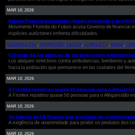
MAR 10, 2026
Estado financia eucaliptais ilegais enquanto o territó
Movimento Floresta do Futuro acusa Governo de financiar e
espécies autóctones enfrenta dificuldades.
GUERRA E PAZ
, 
REPRESSÃO
:
CIVILES
, 
CONFLICTO
, 
RUSIA
, 
TER
Crónicas de los ataques de Ucrania contra ambulancias, 
Los ataques selectivos contra ambulancias, bomberos y autob
hacia la población que permanece en las ciudades del frent
MAR 10, 2026
A Frontex repatriou quase 50 pessoas para o Afeganist
A Frontex repatriou quase 50 pessoas para o Afeganistão e
MAR 10, 2026
Os líderes da UE fingem que precisam de unanimidade p
A exigência de unanimidade para proibir os produtos dos colo
MAR 10, 2026