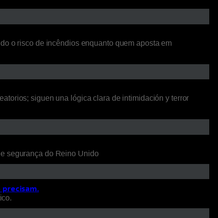
ando o risco de incêndios enquanto quem aposta em
orios; siguen una lógica clara de intimidación y terror
 de segurança do Reino Unido
o precisam.
ico.