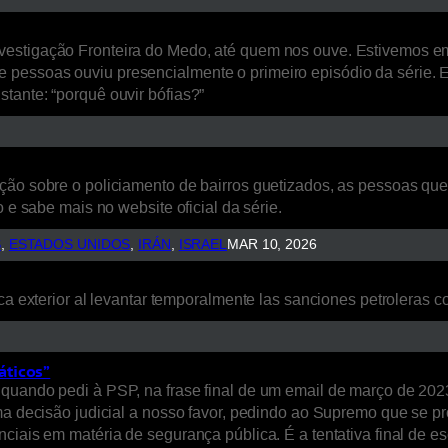
estigação Fronteira do Medo, até quem nos ouve. Estivemos em L
 pessoas ouviu presencialmente o primeiro episódio da série. 
tante: “porquê ouvir bófias?”
ão sobre o policiamento de bairros guetizados, as pessoas que a
 e sabe mais no website oficial da série.
S
, 
ESTADOS UNIDOS
, 
IRÁN
, 
ISRAEL
MAR 10, 2026
ca exterior al levantar temporalmente las sanciones petroleras co
áticos”
quando pedi à PSP, na frase final de um email de março de 2023
uma decisão judicial a nosso favor, pedindo ao Supremo que se p
nciais em matéria de segurança pública. É a tentativa final de 