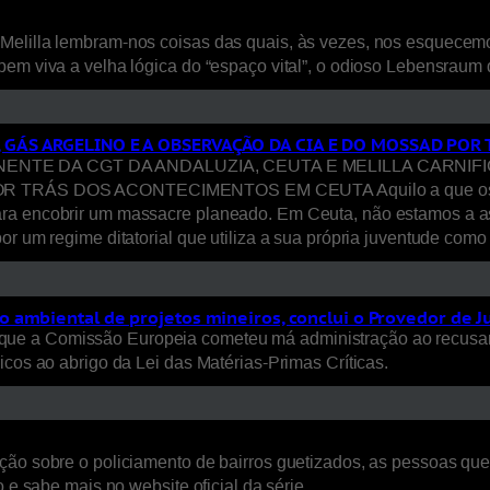
Melilla lembram-nos coisas das quais, às vezes, nos esquecem
bem viva a velha lógica do “espaço vital”, o odioso Lebensraum
, GÁS ARGELINO E A OBSERVAÇÃO DA CIA E DO MOSSAD PO
E DA CGT DA ANDALUZIA, CEUTA E MELILLA CARNIFICI
S DOS ACONTECIMENTOS EM CEUTA Aquilo a que os media ca
ara encobrir um massacre planeado. Em Ceuta, não estamos a a
or um regime ditatorial que utiliza a sua própria juventude com
 ambiental de projetos mineiros, conclui o Provedor de J
ue a Comissão Europeia cometeu má administração ao recusar
icos ao abrigo da Lei das Matérias-Primas Críticas.
ão sobre o policiamento de bairros guetizados, as pessoas que a
 e sabe mais no website oficial da série.