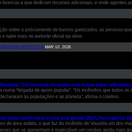
o-brancas a que dedicam recursos adicionais, e onde agentes 
ão sobre o policiamento de bairros guetizados, as pessoas que a
 e sabe mais no website oficial da série.
AREHERE #EXPECTUS
MAR 10, 2026
Vouzela: “Foi horrível, só quem vive é que sabe”, afirmam
 numa “brigada de apoio popular”. “Os incêndios que todos os 
eclararam às populações e ao planeta”, afirma o coletivo.
s de julho confirmam o pior ano desde 2017: Portugal foi a
ares de área ardida, o que faz do incêndio de Vouzela um dos ma
 meses que se aproximam é expectável um cenário ainda mais gra