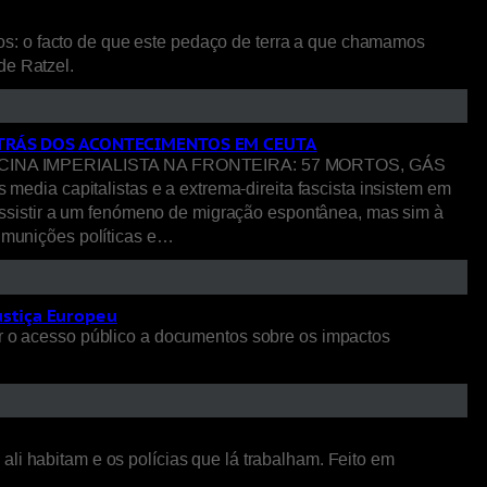
os: o facto de que este pedaço de terra a que chamamos
 de Ratzel.
R TRÁS DOS ACONTECIMENTOS EM CEUTA
NA IMPERIALISTA NA FRONTEIRA: 57 MORTOS, GÁS
pitalistas e a extrema-direita fascista insistem em
ssistir a um fenómeno de migração espontânea, mas sim à
o munições políticas e…
ustiça Europeu
 o acesso público a documentos sobre os impactos
li habitam e os polícias que lá trabalham. Feito em