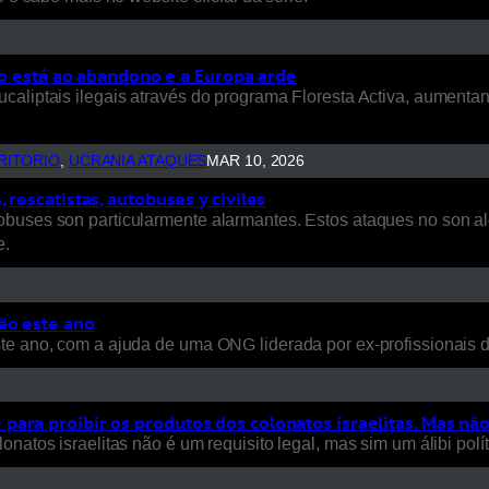
rio está ao abandono e a Europa arde
ucaliptais ilegais através do programa Floresta Activa, aument
RITORIO
, 
UCRANIA ATAQUES
MAR 10, 2026
rescatistas, autobuses y civiles
uses son particularmente alarmantes. Estos ataques no son aleat
e.
ão este ano
ste ano, com a ajuda de uma ONG liderada por ex-profissionais
ara proibir os produtos dos colonatos israelitas. Mas nã
natos israelitas não é um requisito legal, mas sim um álibi polít