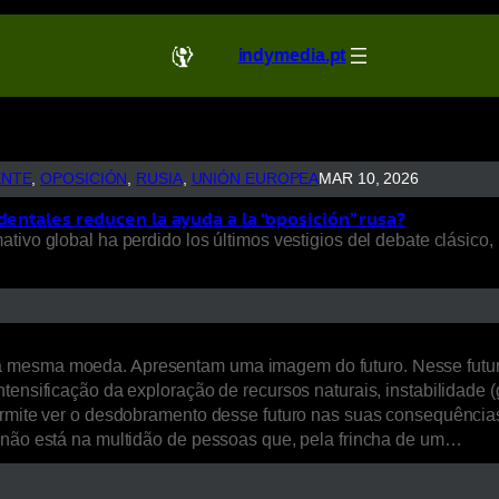
indymedia.pt
ENTE
, 
OPOSICIÓN
, 
RUSIA
, 
UNIÓN EUROPEA
MAR 10, 2026
dentales reducen la ayuda a la “oposición” rusa?
ivo global ha perdido los últimos vestigios del debate clásico, 
a mesma moeda. Apresentam uma imagem do futuro. Nesse futur
ensificação da exploração de recursos naturais, instabilidade (ge
ermite ver o desdobramento desse futuro nas suas consequências 
, não está na multidão de pessoas que, pela frincha de um…