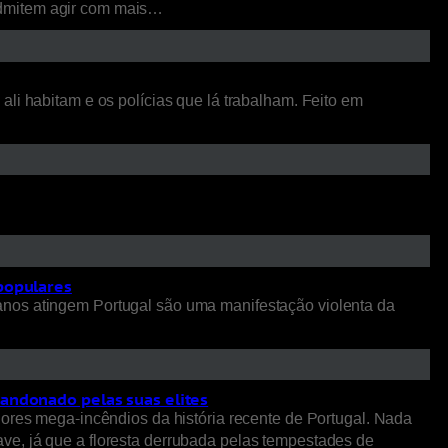
admitem agir com mais…
li habitam e os polícias que lá trabalham. Feito em
 populares
anos atingem Portugal são uma manifestação violenta da
bandonado pelas suas elites
iores mega-incêndios da história recente de Portugal. Nada
ve, já que a floresta derrubada pelas tempestades de