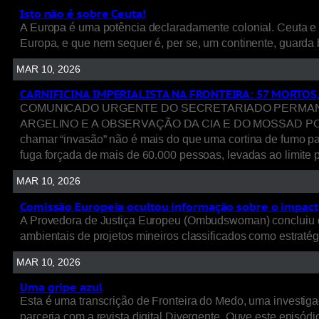
Isto não é sobre Ceuta!
A Europa é uma potência declaradamente colonial. Ceuta e 
Europa, e que nem sequer é, per se, um continente, guarda 
MAR 10, 2026
CARNIFICINA IMPERIALISTA NA FRONTEIRA: 57 MORTOS
COMUNICADO URGENTE DO SECRETARIADO PERMANENT
ARGELINO E A OBSERVAÇÃO DA CIA E DO MOSSAD POR TRÁ
chamar “invasão” não é mais do que uma cortina de fumo p
fuga forçada de mais de 60.000 pessoas, levadas ao limite p
MAR 10, 2026
Comissão Europeia ocultou informação sobre o impacto
A Provedora de Justiça Europeu (Ombudswoman) concluiu q
ambientais de projetos mineiros classificados como estratég
MAR 10, 2026
Uma gripe azul
Esta é uma transcrição de Fronteira do Medo, uma investigaç
parceria com a revista digital Divergente. Ouve este episódio