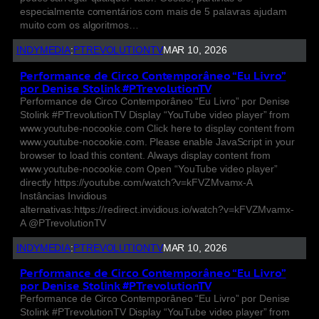
especialmente comentários com mais de 5 palavras ajudam
muito com os algoritmos…
INDYMEDIA
:
PTREVOLUTIONTV
MAR 10, 2026
Performance de Circo Contemporâneo “Eu Livro”
por Denise Stolink #PTrevolutionTV
Performance de Circo Contemporâneo “Eu Livro” por Denise
Stolink #PTrevolutionTV Display “YouTube video player” from
www.youtube-nocookie.com Click here to display content from
www.youtube-nocookie.com. Please enable JavaScript in your
browser to load this content. Always display content from
www.youtube-nocookie.com Open “YouTube video player”
directly https://youtube.com/watch?v=kFVZMvamx-A
Instâncias Invidious
alternativas:https://redirect.invidious.io/watch?v=kFVZMvamx-
A @PTrevolutionTV
INDYMEDIA
:
PTREVOLUTIONTV
MAR 10, 2026
Performance de Circo Contemporâneo “Eu Livro”
por Denise Stolink #PTrevolutionTV
Performance de Circo Contemporâneo “Eu Livro” por Denise
Stolink #PTrevolutionTV Display “YouTube video player” from