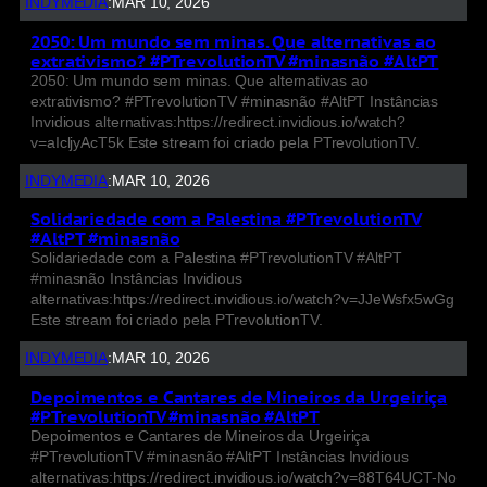
INDYMEDIA
:
MAR 10, 2026
2050: Um mundo sem minas. Que alternativas ao
extrativismo? #PTrevolutionTV #minasnão #AltPT
2050: Um mundo sem minas. Que alternativas ao
extrativismo? #PTrevolutionTV #minasnão #AltPT Instâncias
Invidious alternativas:https://redirect.invidious.io/watch?
v=aIcljyAcT5k Este stream foi criado pela PTrevolutionTV.
INDYMEDIA
:
MAR 10, 2026
Solidariedade com a Palestina #PTrevolutionTV
#AltPT #minasnão
Solidariedade com a Palestina #PTrevolutionTV #AltPT
#minasnão Instâncias Invidious
alternativas:https://redirect.invidious.io/watch?v=JJeWsfx5wGg
Este stream foi criado pela PTrevolutionTV.
INDYMEDIA
:
MAR 10, 2026
Depoimentos e Cantares de Mineiros da Urgeiriça
#PTrevolutionTV #minasnão #AltPT
Depoimentos e Cantares de Mineiros da Urgeiriça
#PTrevolutionTV #minasnão #AltPT Instâncias Invidious
alternativas:https://redirect.invidious.io/watch?v=88T64UCT-No