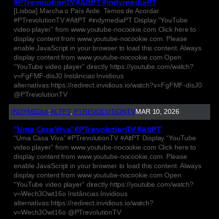
#PTrevolutionTV #AltPT #indymediaPT
[Lisboa] Marcha o País Arde. Temos de Acordar
#PTrevolutionTV #AltPT #indymediaPT Display “YouTube
video player” from www.youtube-nocookie.com Click here to
display content from www.youtube-nocookie.com. Please
enable JavaScript in your browser to load this content. Always
display content from www.youtube-nocookie.com Open
“YouTube video player” directly https://youtube.com/watch?
v=FgFMF-disJ0 Instâncias Invidious
alternativas:https://redirect.invidious.io/watch?v=FgFMF-disJ0
@PTrevolutionTV
INDYMEDIA
:
ALTPT
, 
PTREVOLUTIONTV
MAR 10, 2026
“Uma Casa Viva” #PTrevolutionTV #AltPT
“Uma Casa Viva” #PTrevolutionTV #AltPT Display “YouTube
video player” from www.youtube-nocookie.com Click here to
display content from www.youtube-nocookie.com. Please
enable JavaScript in your browser to load this content. Always
display content from www.youtube-nocookie.com Open
“YouTube video player” directly https://youtube.com/watch?
v=Wech3Owt16o Instâncias Invidious
alternativas:https://redirect.invidious.io/watch?
v=Wech3Owt16o @PTrevolutionTV