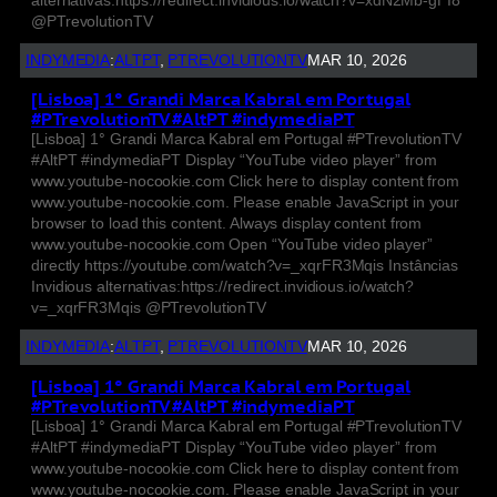
@PTrevolutionTV
INDYMEDIA
:
ALTPT
, 
PTREVOLUTIONTV
MAR 10, 2026
[Lisboa] 1° Grandi Marca Kabral em Portugal
#PTrevolutionTV #AltPT #indymediaPT
[Lisboa] 1° Grandi Marca Kabral em Portugal #PTrevolutionTV
#AltPT #indymediaPT Display “YouTube video player” from
www.youtube-nocookie.com Click here to display content from
www.youtube-nocookie.com. Please enable JavaScript in your
browser to load this content. Always display content from
www.youtube-nocookie.com Open “YouTube video player”
directly https://youtube.com/watch?v=_xqrFR3Mqis Instâncias
Invidious alternativas:https://redirect.invidious.io/watch?
v=_xqrFR3Mqis @PTrevolutionTV
INDYMEDIA
:
ALTPT
, 
PTREVOLUTIONTV
MAR 10, 2026
[Lisboa] 1° Grandi Marca Kabral em Portugal
#PTrevolutionTV #AltPT #indymediaPT
[Lisboa] 1° Grandi Marca Kabral em Portugal #PTrevolutionTV
#AltPT #indymediaPT Display “YouTube video player” from
www.youtube-nocookie.com Click here to display content from
www.youtube-nocookie.com. Please enable JavaScript in your