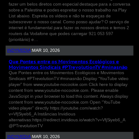
fazer um belos diretos com especial destaque para a conversa
sobre a Palestina e podes espreitar o nosso trabalho na Play
List abaixo. Espreita os vídeos e não te esqueças de
subescrever o nosso canal. Como posso ajudar? O serviço de
internet é fundamental para fazer os nossos diretos e temos 2
routers da Vodafone que podes carregar 921 053 597
(prioritário) e…
INDYMEDIA
:
MAR 10, 2026
Que Pontes entre os Movimentos Ecológicos e
Movimentos Sindicais #PTrevolutionTV #minasnão
Que Pontes entre os Movimentos Ecológicos e Movimentos
Sindicais #PTrevolutionTV #minasnão Display “YouTube video
player” from www.youtube-nocookie.com Click here to display
content from www.youtube-nocookie.com. Please enable
JavaScript in your browser to load this content. Always display
content from www.youtube-nocookie.com Open “YouTube
video player” directly https://youtube.com/watch?
v=VfjSiyeb6_A Instâncias Invidious
alternativas:https://redirect.invidious.io/watch?v=VfjSiyeb6_A
@PTrevolutionTV
INDYMEDIA
:
MAR 10, 2026