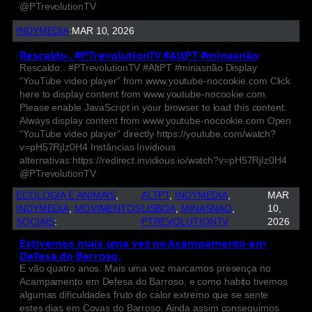
@PTrevolutionTV
INDYMEDIA
:
MAR 10, 2026
Rescaldo.. #PTrevolutionTV #AltPT #minasnão
Rescaldo.. #PTrevolutionTV #AltPT #minasnão Display
“YouTube video player” from www.youtube-nocookie.com Click
here to display content from www.youtube-nocookie.com.
Please enable JavaScript in your browser to load this content.
Always display content from www.youtube-nocookie.com Open
“YouTube video player” directly https://youtube.com/watch?
v=pH57RjIz0H4 Instâncias Invidious
alternativas:https://redirect.invidious.io/watch?v=pH57RjIz0H4
@PTrevolutionTV
ECOLOGIA E ANIMAIS
, 
ALTPT
, 
INDYMEDIA
, 
MAR
INDYMEDIA
, 
MOVIMENTOS
LISBOA
, 
MINASNAO
, 
10,
SOCIAIS
:
PTREVOLUTIONTV
2026
Estivemos mais uma vez no Acampamento em
Defesa do Barroso.
E vão quatro anos. Mais uma vez marcamos presença no
Acampamento em Defesa do Barroso, e como habito tivemos
algumas dificuldades fruto do calor extremo que se sente
estes dias em Covas do Barroso. Ainda assim conseguimos