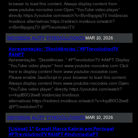
browser to load this content. Always display content from
www.youtube-nocookie.com Open “YouTube video player”
directly https://youtube.com/watch?v=Bvn8qygsqT0 Instâncias
Invidious alternativas:https://redirect.invidious.io/watch?
v=Bvn8qygsqT0 @PTrevolutionTV
INDYMEDIA
:
ALTPT
, 
PTREVOLUTIONTV
MAR 10, 2026
Apresentação: “Dissidências..” #PTrevolutionTV
#AltPT
Apresentação: “Dissidências..” #PTrevolutionTV #AltPT Display
“YouTube video player” from www.youtube-nocookie.com Click
here to display content from www.youtube-nocookie.com.
Please enable JavaScript in your browser to load this content.
Always display content from www.youtube-nocookie.com Open
“YouTube video player” directly https://youtube.com/watch?
v=rkqdB0OJbw8 Instâncias Invidious
alternativas:https://redirect.invidious.io/watch?v=rkqdB0OJbw8
@PTrevolutionTV
INDYMEDIA
:
ALTPT
, 
PTREVOLUTIONTV
MAR 10, 2026
[Lisboa] 1° Grandi Marca Kabral em Portugal
#PTrevolutionTV #AltPT #indymediaPT