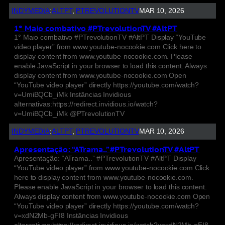
INDYMEDIA
:
ALTPT
, 
PTREVOLUTIONTV
MAR 10, 2026
1° Maio combativo #PTrevolutionTV #AltPT
1° Maio combativo #PTrevolutionTV #AltPT Display “YouTube
video player” from www.youtube-nocookie.com Click here to
display content from www.youtube-nocookie.com. Please
enable JavaScript in your browser to load this content. Always
display content from www.youtube-nocookie.com Open
“YouTube video player” directly https://youtube.com/watch?
v=UmiBQCb_iMk Instâncias Invidious
alternativas:https://redirect.invidious.io/watch?
v=UmiBQCb_iMk @PTrevolutionTV
INDYMEDIA
:
ALTPT
, 
PTREVOLUTIONTV
MAR 10, 2026
Apresentação: “ATrama..” #PTrevolutionTV #AltPT
Apresentação: “ATrama..” #PTrevolutionTV #AltPT Display
“YouTube video player” from www.youtube-nocookie.com Click
here to display content from www.youtube-nocookie.com.
Please enable JavaScript in your browser to load this content.
Always display content from www.youtube-nocookie.com Open
“YouTube video player” directly https://youtube.com/watch?
v=xdN2Mb-gFI8 Instâncias Invidious
alternativas:https://redirect.invidious.io/watch?v=xdN2Mb-gFI8