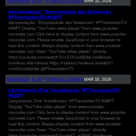
INDYMEDIA
:
ALTPT
, 
PTREVOLUTIONTV
MAR 10, 2026
Apresentação: “Encyclopédie des Nuisances”
#PTrevolutionTV #AltPT
Apresentação: “Encyclopédie des Nuisances” #PTrevolutionTV
#AltPT Display “YouTube video player” from www.youtube-
nocookie.com Click here to display content from www.youtube-
nocookie.com. Please enable JavaScript in your browser to
load this content. Always display content from www.youtube-
nocookie.com Open “YouTube video player” directly
https://youtube.com/watch?v=UDXrzaKj6dw Instâncias
Invidious alternativas:https://redirect.invidious.io/watch?
v=UDXrzaKj6dw @PTrevolutionTV
INDYMEDIA
:
ALTPT
, 
PTREVOLUTIONTV
MAR 10, 2026
Lançamento Zine “Insistências” #PTrevolutionTV
#AltPT
Lançamento Zine “Insistências” #PTrevolutionTV #AltPT
Display “YouTube video player” from www.youtube-
nocookie.com Click here to display content from www.youtube-
nocookie.com. Please enable JavaScript in your browser to
load this content. Always display content from www.youtube-
nocookie.com Open “YouTube video player” directly
https://youtube.com/watch?v=obXZ_nS8AEI Instâncias