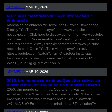
INDYMEDIA
:
MAR 10, 2026
Marcha da celebração #PTrevolutionTV #AltPT
#minasnão
Marcha da celebração #PTrevolutionTV #AltPT #minasnão
Display “YouTube video player” from www.youtube-
nocookie.com Click here to display content from www.youtube-
nocookie.com. Please enable JavaScript in your browser to
load this content. Always display content from www.youtube-
nocookie.com Open “YouTube video player” directly
https://youtube.com/watch?v=snTQ-e2eIQg Instâncias
Invidious alternativas:https://redirect.invidious.io/watch?
v=snTQ-e2eIQg @PTrevolutionTV
INDYMEDIA
:
MAR 10, 2026
2050: Um mundo sem minas. Que alternativas ao
extrativismo? #PTrevolutionTV #minasnão #AltPT
2050: Um mundo sem minas. Que alternativas ao
extrativismo? #PTrevolutionTV #minasnão #AltPT Instâncias
Invidious alternativas:https://redirect.invidious.io/watch?
v=7LAltAlBixQ Este stream foi criado pela PTrevolutionTV.