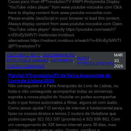
Casas para Viver #PTrevolutionTV #AltPt #Indymedia Display
“YouTube video player” from www.youtube-nocookie.com Click
here to display content from www.youtube-nocookie.com.
Please enable JavaScript in your browser to load this content.
Always display content from www.youtube-nocookie.com Open
“YouTube video player” directly https://youtube.com/watch?
v=EKnEySAfVTI Instâncias Invidious
alternativas:https://redirect.invidious.io/watch?v=EKnEySAfVTI
@PTrevolutionTV
CULTURA E ARTE
, 
DISCRIMINAÇÃO
, 
MAR
ALTPT
, 
ECOLOGIA E ANIMAIS
, 
INDYMEDIA
, 
10,
PTREVOLUTIONTV
QUEER FEMINISMO
:
2026
Playlist PTrevolutionTV da Feira Anarquista do
Livro de Lisboa 2024
Não conseguiste ir a Feira Anarquista do Livro de Lisboa, ou
foste e não conseguiste acompanhar todas as conversas
espreita a nossa playlist do Youtube on podes acompanhar
tudo o que fomos autorizados a filmar, alguns só com áudio.
Como posso ajudar? O serviço de internet é fundamental para
fazer os nossos diretos e temos 2 routers da Vodafone que
podes carregar 921 053 597 (prioritário) e 921 696 861. Com
um carregamento de 32€ temos internet para 30 dias, mas
podes carregar qualquer valor. Gostos, partilhas e