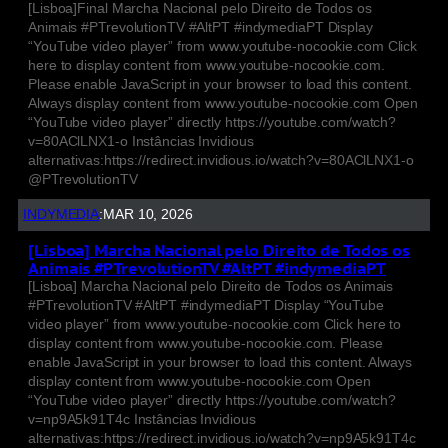
[Lisboa]Final Marcha Nacional pelo Direito de Todos os
Animais #PTrevolutionTV #AltPT #indymediaPT Display
“YouTube video player” from www.youtube-nocookie.com Click
here to display content from www.youtube-nocookie.com.
Please enable JavaScript in your browser to load this content.
Always display content from www.youtube-nocookie.com Open
“YouTube video player” directly https://youtube.com/watch?
v=80AClLNX1-o Instâncias Invidious
alternativas:https://redirect.invidious.io/watch?v=80AClLNX1-o
@PTrevolutionTV
INDYMEDIA
:
MAR 10, 2026
[Lisboa] Marcha Nacional pelo Direito de Todos os
Animais #PTrevolutionTV #AltPT #indymediaPT
[Lisboa] Marcha Nacional pelo Direito de Todos os Animais
#PTrevolutionTV #AltPT #indymediaPT Display “YouTube
video player” from www.youtube-nocookie.com Click here to
display content from www.youtube-nocookie.com. Please
enable JavaScript in your browser to load this content. Always
display content from www.youtube-nocookie.com Open
“YouTube video player” directly https://youtube.com/watch?
v=np9A5k91T4c Instâncias Invidious
alternativas:https://redirect.invidious.io/watch?v=np9A5k91T4c