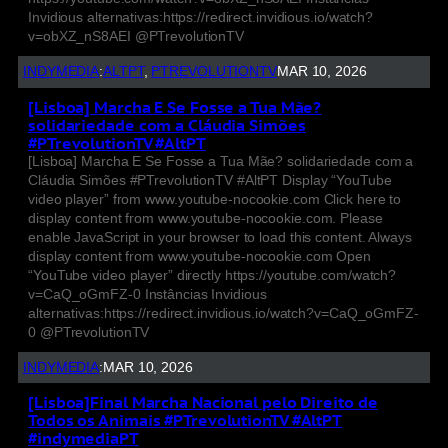
Invidious alternativas:https://redirect.invidious.io/watch?
v=obXZ_nS8AEI @PTrevolutionTV
INDYMEDIA
:
ALTPT
, 
PTREVOLUTIONTV
MAR 10, 2026
[Lisboa] Marcha E Se Fosse a Tua Mãe?
solidariedade com a Cláudia Simões
#PTrevolutionTV #AltPT
[Lisboa] Marcha E Se Fosse a Tua Mãe? solidariedade com a
Cláudia Simões #PTrevolutionTV #AltPT Display “YouTube
video player” from www.youtube-nocookie.com Click here to
display content from www.youtube-nocookie.com. Please
enable JavaScript in your browser to load this content. Always
display content from www.youtube-nocookie.com Open
“YouTube video player” directly https://youtube.com/watch?
v=CaQ_oGmFZ-0 Instâncias Invidious
alternativas:https://redirect.invidious.io/watch?v=CaQ_oGmFZ-
0 @PTrevolutionTV
INDYMEDIA
:
MAR 10, 2026
[Lisboa]Final Marcha Nacional pelo Direito de
Todos os Animais #PTrevolutionTV #AltPT
#indymediaPT