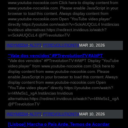
www.youtube-nocookie.com Click here to display content from
www.youtube-nocookie.com. Please enable JavaScript in your
browser to load this content. Always display content from
www.youtube-nocookie.com Open “YouTube video player”
directly https://youtube.com/watch?v=SckiAUQCcL4 Instâncias
Invidious alternativas:https://redirect.invidious.io/watch?
v=SckiAUQCcL4 @PTrevolutionTV
INDYMEDIA
:
ALTPT
, 
PTREVOLUTIONTV
MAR 10, 2026
“Vale dos vencidos” #PTrevolutionTV #AltPT
“Vale dos vencidos” #PTrevolutionTV #AltPT Display “YouTube
video player” from www.youtube-nocookie.com Click here to
display content from www.youtube-nocookie.com. Please
enable JavaScript in your browser to load this content. Always
display content from www.youtube-nocookie.com Open
“YouTube video player” directly https://youtube.com/watch?
v=I4MeSs1_xgA Instâncias Invidious
alternativas:https://redirect.invidious.io/watch?v=I4MeSs1_xgA
@PTrevolutionTV
INDYMEDIA
:
ALTPT
, 
PTREVOLUTIONTV
MAR 10, 2026
[Lisboa] Marcha o País Arde. Temos de Acordar