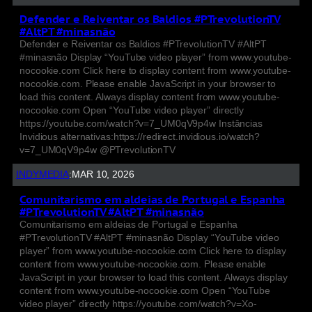
Defender e Reiventar os Baldios #PTrevolutionTV
#AltPT #minasnão
Defender e Reiventar os Baldios #PTrevolutionTV #AltPT
#minasnão Display “YouTube video player” from www.youtube-
nocookie.com Click here to display content from www.youtube-
nocookie.com. Please enable JavaScript in your browser to
load this content. Always display content from www.youtube-
nocookie.com Open “YouTube video player” directly
https://youtube.com/watch?v=7_UM0qV9p4w Instâncias
Invidious alternativas:https://redirect.invidious.io/watch?
v=7_UM0qV9p4w @PTrevolutionTV
INDYMEDIA
:
MAR 10, 2026
Comunitarismo em aldeias de Portugal e Espanha
#PTrevolutionTV #AltPT #minasnão
Comunitarismo em aldeias de Portugal e Espanha
#PTrevolutionTV #AltPT #minasnão Display “YouTube video
player” from www.youtube-nocookie.com Click here to display
content from www.youtube-nocookie.com. Please enable
JavaScript in your browser to load this content. Always display
content from www.youtube-nocookie.com Open “YouTube
video player” directly https://youtube.com/watch?v=Xo-