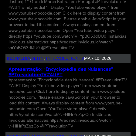
[Lisboa] 1° Grandi Marca Kabral em Portugal #PTrevolutionTV
#AltPT #indymediaPT Display “YouTube video player” from
www.youtube-nocookie.com Click here to display content from
www.youtube-nocookie.com. Please enable JavaScript in your
browser to load this content. Always display content from
www.youtube-nocookie.com Open “YouTube video player”
directly https://youtube.com/watch?v=YpBO53dfJU0 Instâncias
Invidious alternativas:https://redirect.invidious.io/watch?
v=YpBO53dfJU0 @PTrevolutionTV
INDYMEDIA
:
ALTPT
, 
PTREVOLUTIONTV
MAR 10, 2026
Apresentação: “Encyclopédie des Nuisances”
#PTrevolutionTV #AltPT
Apresentação: “Encyclopédie des Nuisances” #PTrevolutionTV
#AltPT Display “YouTube video player” from www.youtube-
nocookie.com Click here to display content from www.youtube-
nocookie.com. Please enable JavaScript in your browser to
load this content. Always display content from www.youtube-
nocookie.com Open “YouTube video player” directly
https://youtube.com/watch?v=HlHrPsZqzCo Instâncias
Invidious alternativas:https://redirect.invidious.io/watch?
v=HlHrPsZqzCo @PTrevolutionTV