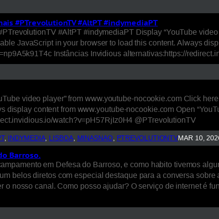
imais #PTrevolutionTV #AltPT #indymediaPT
s #PTrevolutionTV #AltPT #indymediaPT Display “YouTube video 
ble JavaScript in your browser to load this content. Always d
v=np9A5k91T4c Instâncias Invidious alternativas:https://redir
Tube video player” from www.youtube-nocookie.com Click here 
ways display content from www.youtube-nocookie.com Open “YouTub
edirect.invidious.io/watch?v=pH57RjIz0H4 @PTrevolutionTV
PT
, 
INDYMEDIA
, 
LISBOA
, 
MINASNAO
, 
PTREVOLUTIONTV
MAR 10, 202
o Barroso.
mpamento em Defesa do Barroso, e como habito tivemos algumas
 belos diretos com especial destaque para a conversa sobre a 
r o nosso canal. Como posso ajudar? O serviço de internet é fun