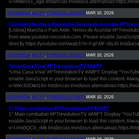
v=I4MeSs1_xgA Instâncias Invidious alternativas:https://r
INDYMEDIA
:
ALTPT
, 
PTREVOLUTIONTV
MAR 10, 2026
[Lisboa] Marcha o País Arde. Temos de Acordar #PTrev
[Lisboa] Marcha o País Arde. Temos de Acordar #PTrevolut
from www.youtube-nocookie.com. Please enable JavaScript i
directly https://youtube.com/watch?v=FgFMF-disJ0 Instância
INDYMEDIA
:
ALTPT
, 
PTREVOLUTIONTV
MAR 10, 2026
“Uma Casa Viva” #PTrevolutionTV #AltPT
“Uma Casa Viva” #PTrevolutionTV #AltPT Display “YouTube 
enable JavaScript in your browser to load this content. Al
v=Wech3Owt16o Instâncias Invidious alternativas:https://
INDYMEDIA
:
ALTPT
, 
PTREVOLUTIONTV
MAR 10, 2026
1° Maio combativo #PTrevolutionTV #AltPT
1° Maio combativo #PTrevolutionTV #AltPT Display “YouTub
enable JavaScript in your browser to load this content. Al
v=UmiBQCb_iMk Instâncias Invidious alternativas:https://