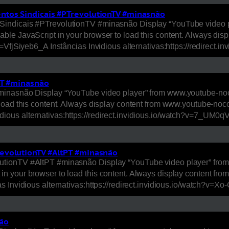
ntos Sindicais #PTrevolutionTV #minasnão
Sindicais #PTrevolutionTV #minasnão Display “YouTube video p
ble JavaScript in your browser to load this content. Always d
=VfjSiyeb6_A Instâncias Invidious alternativas:https://redirect
PT #minasnão
minasnão Display “YouTube video player” from www.youtube-noc
load this content. Always display content from www.youtube-noc
ious alternativas:https://redirect.invidious.io/watch?v=7_UM
evolutionTV #AltPT #minasnão
tionTV #AltPT #minasnão Display “YouTube video player” from 
n your browser to load this content. Always display content f
s Invidious alternativas:https://redirect.invidious.io/watch?v
não