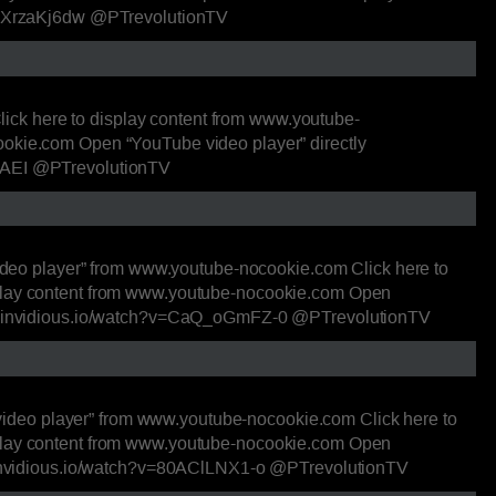
v=UDXrzaKj6dw @PTrevolutionTV
ick here to display content from www.youtube-
ookie.com Open “YouTube video player” directly
S8AEI @PTrevolutionTV
deo player” from www.youtube-nocookie.com Click here to
isplay content from www.youtube-nocookie.com Open
rect.invidious.io/watch?v=CaQ_oGmFZ-0 @PTrevolutionTV
ideo player” from www.youtube-nocookie.com Click here to
isplay content from www.youtube-nocookie.com Open
ect.invidious.io/watch?v=80AClLNX1-o @PTrevolutionTV