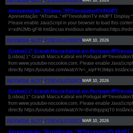
INDYMEDIA
:
ALTPT
, 
PTREVOLUTIONTV
MAR 10, 2026
Apresentação: “ATrama..” #PTrevolutionTV #AltPT
Apresentação: “ATrama..” #PTrevolutionTV #AltPT Display 
Please enable JavaScript in your browser to load this cont
v=xdN2Mb-gFI8 Instâncias Invidious alternativas:https://r
INDYMEDIA
:
ALTPT
, 
PTREVOLUTIONTV
MAR 10, 2026
[Lisboa] 1° Grandi Marca Kabral em Portugal #PTrevol
[Lisboa] 1° Grandi Marca Kabral em Portugal #PTrevolutio
from www.youtube-nocookie.com. Please enable JavaScript i
directly https://youtube.com/watch?v=_xqrFR3Mqis Instância
INDYMEDIA
:
ALTPT
, 
PTREVOLUTIONTV
MAR 10, 2026
[Lisboa] 1° Grandi Marca Kabral em Portugal #PTrevol
[Lisboa] 1° Grandi Marca Kabral em Portugal #PTrevolutio
from www.youtube-nocookie.com. Please enable JavaScript i
directly https://youtube.com/watch?v=Bvn8qygsqT0 Instância
INDYMEDIA
:
ALTPT
, 
PTREVOLUTIONTV
MAR 10, 2026
Apresentação: “Dissidências..” #PTrevolutionTV #AltPT