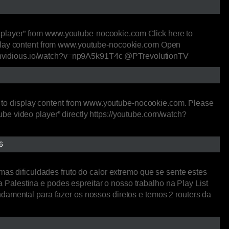
player” from www.youtube-nocookie.com Click here to
isplay content from www.youtube-nocookie.com Open
ect.invidious.io/watch?v=np9A5k91T4c @PTrevolutionTV
to display content from www.youtube-nocookie.com. Please
e video player” directly https://youtube.com/watch?
6
 dificuldades fruto do calor extremo que se sente estes
Palestina e podes espreitar o nosso trabalho na Play List
damental para fazer os nossos diretos e temos 2 routers da