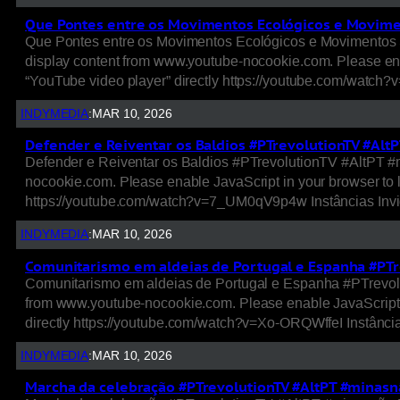
Que Pontes entre os Movimentos Ecológicos e Movime
Que Pontes entre os Movimentos Ecológicos e Movimentos 
display content from www.youtube-nocookie.com. Please ena
“YouTube video player” directly https://youtube.com/watch?v
INDYMEDIA
:
MAR 10, 2026
Defender e Reiventar os Baldios #PTrevolutionTV #Alt
Defender e Reiventar os Baldios #PTrevolutionTV #AltPT #
nocookie.com. Please enable JavaScript in your browser to 
https://youtube.com/watch?v=7_UM0qV9p4w Instâncias Invid
INDYMEDIA
:
MAR 10, 2026
Comunitarismo em aldeias de Portugal e Espanha #PTr
Comunitarismo em aldeias de Portugal e Espanha #PTrevolu
from www.youtube-nocookie.com. Please enable JavaScript i
directly https://youtube.com/watch?v=Xo-ORQWffeI Instância
INDYMEDIA
:
MAR 10, 2026
Marcha da celebração #PTrevolutionTV #AltPT #minas