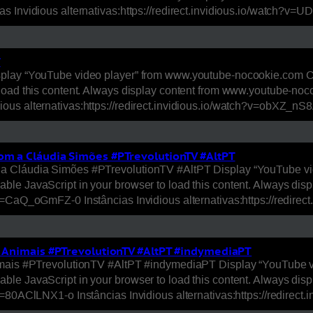
as Invidious alternativas:https://redirect.invidious.io/watch?
T
play “YouTube video player” from www.youtube-nocookie.com Cl
load this content. Always display content from www.youtube-noc
ous alternativas:https://redirect.invidious.io/watch?v=obXZ_n
com a Cláudia Simões #PTrevolutionTV #AltPT
a Cláudia Simões #PTrevolutionTV #AltPT Display “YouTube vi
ble JavaScript in your browser to load this content. Always d
?v=CaQ_oGmFZ-0 Instâncias Invidious alternativas:https://redi
os Animais #PTrevolutionTV #AltPT #indymediaPT
nimais #PTrevolutionTV #AltPT #indymediaPT Display “YouTube v
ble JavaScript in your browser to load this content. Always d
v=80AClLNX1-o Instâncias Invidious alternativas:https://redir