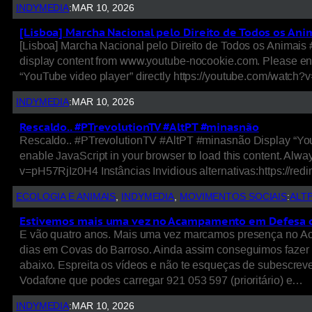
INDYMEDIA
:
MAR 10, 2026
[Lisboa] Marcha Nacional pelo Direito de Todos os An
[Lisboa] Marcha Nacional pelo Direito de Todos os Animai
display content from www.youtube-nocookie.com. Please ena
“YouTube video player” directly https://youtube.com/watch?
INDYMEDIA
:
MAR 10, 2026
Rescaldo.. #PTrevolutionTV #AltPT #minasnão
Rescaldo.. #PTrevolutionTV #AltPT #minasnão Display “You
enable JavaScript in your browser to load this content. Al
v=pH57RjIz0H4 Instâncias Invidious alternativas:https://r
ECOLOGIA E ANIMAIS
, 
INDYMEDIA
, 
MOVIMENTOS SOCIAIS
:
ALT
Estivemos mais uma vez no Acampamento em Defesa d
E vão quatro anos. Mais uma vez marcamos presença no Aca
dias em Covas do Barroso. Ainda assim conseguimos fazer um
abaixo. Espreita os vídeos e não te esqueças de subescreve
Vodafone que podes carregar 921 053 597 (prioritário) e…
INDYMEDIA
:
MAR 10, 2026