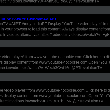
edirect.invidious.io/watch?v=I4MeSs1_xgA @PTrevolutionTV
olutionTV #AltPT #indymediaPT
ionTV #AltPT #indymediaPT Display “YouTube video player” from
n your browser to load this content. Always display content f
s Invidious alternativas:https://redirect.invidious.io/watch?v=
video player” from www.youtube-nocookie.com Click here to di
ways display content from www.youtube-nocookie.com Open “YouTub
redirect.invidious.io/watch?v=Wech3Owt16o @PTrevolutionTV
e video player” from www.youtube-nocookie.com Click here to 
ways display content from www.youtube-nocookie.com Open “YouTub
redirect.invidious.io/watch?v=UmiBQCb_iMk @PTrevolutionTV