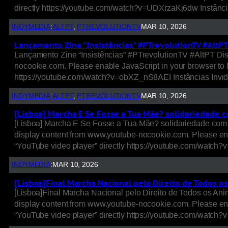
directly https://youtube.com/watch?v=UDXrzaKj6dw Instânci
INDYMEDIA
:
ALTPT
, 
PTREVOLUTIONTV
MAR 10, 2026
Lançamento Zine “Insistências” #PTrevolutionTV #AltP
Lançamento Zine “Insistências” #PTrevolutionTV #AltPT Dis
nocookie.com. Please enable JavaScript in your browser to 
https://youtube.com/watch?v=obXZ_nS8AEI Instâncias Invidi
INDYMEDIA
:
ALTPT
, 
PTREVOLUTIONTV
MAR 10, 2026
[Lisboa] Marcha E Se Fosse a Tua Mãe? solidariedade 
[Lisboa] Marcha E Se Fosse a Tua Mãe? solidariedade com 
display content from www.youtube-nocookie.com. Please ena
“YouTube video player” directly https://youtube.com/watch
INDYMEDIA
:
MAR 10, 2026
[Lisboa]Final Marcha Nacional pelo Direito de Todos 
[Lisboa]Final Marcha Nacional pelo Direito de Todos os A
display content from www.youtube-nocookie.com. Please ena
“YouTube video player” directly https://youtube.com/watch?