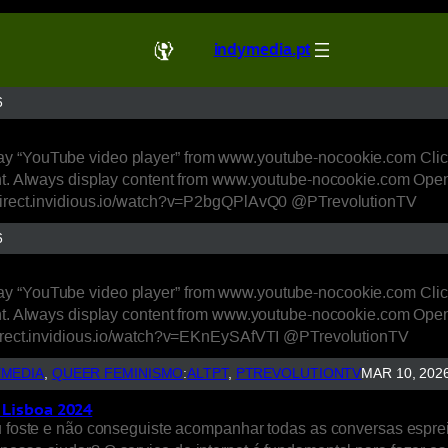
indymedia.pt
6
ay “YouTube video player” from www.youtube-nocookie.com Clic
ent. Always display content from www.youtube-nocookie.com Open
redirect.invidious.io/watch?v=P2bgQPlAvQ0 @PTrevolutionTV
6
ay “YouTube video player” from www.youtube-nocookie.com Clic
ent. Always display content from www.youtube-nocookie.com Open
edirect.invidious.io/watch?v=EKnEySAfVTI @PTrevolutionTV
YMEDIA
, 
QUEER FEMINISMO
:
ALTPT
, 
PTREVOLUTIONTV
MAR 10, 202
e Lisboa 2024
ou foste e não conseguiste acompanhar todas as conversas espre