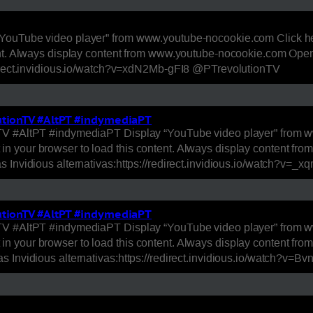
“YouTube video player” from www.youtube-nocookie.com Click he
ent. Always display content from www.youtube-nocookie.com Open
edirect.invidious.io/watch?v=xdN2Mb-gFI8 @PTrevolutionTV
utionTV #AltPT #indymediaPT
nTV #AltPT #indymediaPT Display “YouTube video player” from w
n your browser to load this content. Always display content f
s Invidious alternativas:https://redirect.invidious.io/watch?v
utionTV #AltPT #indymediaPT
nTV #AltPT #indymediaPT Display “YouTube video player” from w
n your browser to load this content. Always display content f
s Invidious alternativas:https://redirect.invidious.io/watch?v