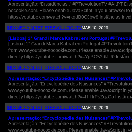
Apresentação: “Dissidências..” #PTrevolutionTV #AltPT Dis
nocookie.com. Please enable JavaScript in your browser to 
https://youtube.com/watch?v=rkqdB0OJbw8 Instâncias Invidi
INDYMEDIA
:
ALTPT
, 
PTREVOLUTIONTV
MAR 10, 2026
[Lisboa] 1° Grandi Marca Kabral em Portugal #PTrevol
[Lisboa] 1° Grandi Marca Kabral em Portugal #PTrevolutio
from www.youtube-nocookie.com. Please enable JavaScript i
directly https://youtube.com/watch?v=YpBO53dfJU0 Instânci
INDYMEDIA
:
ALTPT
, 
PTREVOLUTIONTV
MAR 10, 2026
Apresentação: “Encyclopédie des Nuisances” #PTrevolu
Apresentação: “Encyclopédie des Nuisances” #PTrevolution
www.youtube-nocookie.com. Please enable JavaScript in you
directly https://youtube.com/watch?v=HlHrPsZqzCo Instância
INDYMEDIA
:
ALTPT
, 
PTREVOLUTIONTV
MAR 10, 2026
Apresentação: “Encyclopédie des Nuisances” #PTrevolu
Apresentação: “Encyclopédie des Nuisances” #PTrevolution
www.youtube-nocookie.com. Please enable JavaScript in you