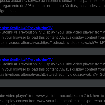
posso ajudar? O serviço de internet é fundamental para fazer o
arregamento de 32€ temos internet para 30 dias, mas podes carre
algoritmos…
nise Stolink #PTrevolutionTV
Stolink #PTrevolutionTV Display “YouTube video player” from 
n your browser to load this content. Always display content f
as Invidious alternativas:https://redirect.invidious.io/watch
nise Stolink #PTrevolutionTV
Stolink #PTrevolutionTV Display “YouTube video player” from 
n your browser to load this content. Always display content f
as Invidious alternativas:https://redirect.invidious.io/watch?
ube video player” from www.youtube-nocookie.com Click here to
ways display content from www.youtube-nocookie.com Open “YouTub