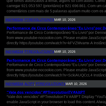
que fomos autorizados a filmar, alguns só com áudio. Como 
carregar 921 053 597 (prioritário) e 921 696 861. Com um c
comentários com mais de 5 palavras ajudam muito com os 
INDYMEDIA
:
PTREVOLUTIONTV
MAR 10, 2026
Performance de Circo Contemporâneo “Eu Livro” por De
Performance de Circo Contemporâneo “Eu Livro” por Denise 
from www.youtube-nocookie.com. Please enable JavaScript i
directly https://youtube.com/watch?v=kFVZMvamx-A Instânci
INDYMEDIA
:
PTREVOLUTIONTV
MAR 10, 2026
Performance de Circo Contemporâneo “Eu Livro” por De
Performance de Circo Contemporâneo “Eu Livro” por Denise 
from www.youtube-nocookie.com. Please enable JavaScript i
directly https://youtube.com/watch?v=SckiAUQCcL4 Instânci
INDYMEDIA
:
ALTPT
, 
PTREVOLUTIONTV
MAR 10, 2026
“Vale dos vencidos” #PTrevolutionTV #AltPT
“Vale dos vencidos” #PTrevolutionTV #AltPT Display “YouT
enable JavaScript in your browser to load this content. Al