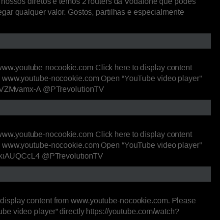
s nossos diretos e temos 2 routers da Vodafone que podes
gar qualquer valor. Gostos, partilhas e especialmente
www.youtube-nocookie.com Click here to display content
rom www.youtube-nocookie.com Open “YouTube video player”
?v=kFVZMvamx-A @PTrevolutionTV
www.youtube-nocookie.com Click here to display content
rom www.youtube-nocookie.com Open “YouTube video player”
v=SckiAUQCcL4 @PTrevolutionTV
 display content from www.youtube-nocookie.com. Please
e video player” directly https://youtube.com/watch?