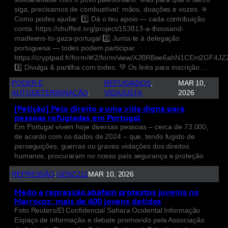
siga, precisamos de combustível: mãos, doações e vozes. ✳️
Como podes ajudar: 1️⃣ Dá o teu apoio — cada contribuição
conta. https://chuffed.org/project/153813-a-thousand-
madleens-to-gaza-portugal 2️⃣ Junta-te à delegação
portuguesa — todes podem participar.
https://cryptpad.fr/form/#/2/form/view/XJBRBee6ahN1CEnt2GF4J
3️⃣ Divulga & partilha com todes. 💚 Os links para inscrição…
PODER E
REFUGIADOS
, 
MAR 10,
AUTODETERMINAÇÃO
:
VIDAJUSTA
2026
[Petição] Pelo direito a uma vida digna para
pessoas refugiadas em Portugal
Em Portugal vivem hoje diversas pessoas – cerca de 73.000,
de acordo com os dados de 2024 – que, tendo fugido de
perseguições, guerras ou graves violações dos direitos
humanos, procuraram no nosso país segurança e proteção
REPRESSÃO
:
GENZ212
MAR 10, 2026
Medo e repressão abafam protestos juvenis no
Marrocos: mais de 600 jovens detidos
Foto Reuters/El Confidencial Sahara Ocidental Informação
Espaço de informação e debate promovido pela Associação