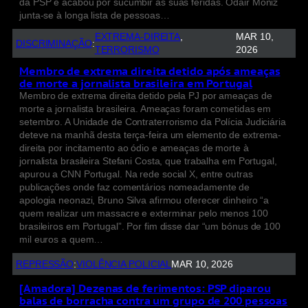
da PSP e acabou por sucumbir às suas feridas. Odair Moniz
junta-se à longa lista de pessoas…
EXTREMA-DIREITA
, 
MAR 10,
DISCRIMINAÇÃO
:
TERRORISMO
2026
Membro de extrema direita detido após ameaças
de morte a jornalista brasileira em Portugal
Membro de extrema direita detido pela PJ por ameaças de
morte a jornalista brasileira. Ameaças foram cometidas em
setembro. A Unidade de Contraterrorismo da Polícia Judiciária
deteve na manhã desta terça-feira um elemento de extrema-
direita por incitamento ao ódio e ameaças de morte à
jornalista brasileira Stefani Costa, que trabalha em Portugal,
apurou a CNN Portugal. Na rede social X, entre outras
publicações onde faz comentários nomeadamente de
apologia neonazi, Bruno Silva afirmou oferecer dinheiro “a
quem realizar um massacre e exterminar pelo menos 100
brasileiros em Portugal”. Por fim disse dar “um bónus de 100
mil euros a quem…
REPRESSÃO
:
VIOLÊNCIA POLICIAL
MAR 10, 2026
[Amadora] Dezenas de ferimentos: PSP diparou
balas de borracha contra um grupo de 200 pessoas