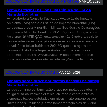
ECOLOGIA E ANIMAIS
:
BORRALHA
, 
MINAS NÃO
MAR 10, 2026
Como participar na Consulta Pública do EIA da
Mina da Borralha
➡️ Foi aberta a Consulta Pública da Avaliação de Impacte
Ambiental (AIA) sobre o Estudo de Impacte Ambiental (EIA)
apresentado pela Minerália – Minas, Geotécnia e Construções
Lda para a Mina da Borralha à APA – Agência Portuguesa do
Ambiente. 🚨 ATENÇÃO: esta consulta não é sobre a decisão
de conceder ou não a exploração — esta concessão mineira
de volfrâmio foi atribuída em 2021! O que está agora em
causa é o Estudo de Impacte Ambiental, que a empresa
apresentou e que a APA vai avaliar. É neste momento que
podemos contestar e refutar as informações que lá constam.
…
ECOLOGIA E ANIMAIS
:
BORRALHA
MAR 10, 2026
Contaminação grave por metais pesados na antiga
Mina da Borralha
Estudo confirma contaminação grave por metais pesados na
antiga Mina da Borralha Arsénio, chumbo e cobre entre os
elementos tóxicos detetados em níveis muito superiores aos
limites legais. Poluição já afeta também freguesias de Vieira