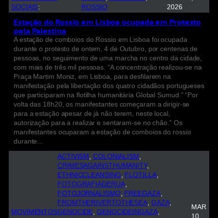
SOCIAIS
:
ROSSIO
2026
Estação do Rossio em Lisboa ocupada em Protesto
pela Palestina
A estação de comboios do Rossio em Lisboa foi ocupada
durante o protesto de ontem, 4 de Outubro, por centenas de
pessoas, no seguimento de uma marcha no centro da cidade,
com mais de três mil pessoas. “A concentração realizou-se na
Praça Martim Moniz, em Lisboa, para desfilarem na
manifestação pela libertação dos quatro cidadãos portugueses
que participaram na flotilha humanitária Global Sumud.” “Por
volta das 18h20, os manifestantes começaram a dirigir-se
para a estação apesar de já não terem, neste local,
autorização para a realizar e sentaram-se no chão.” Os
manifestantes ocuparam a estação de comboios do rossio
durante…
ACTIVISM
, 
COLONIALISM
, 
CRIMESAGAINSTHUMANITY
, 
ETHNICCLEANSING
, 
FLOTILLA
, 
FOTOGRAFIADERUA
, 
FOTOJORNALISMO
, 
FREEGAZA
, 
FROMTHERIVERTOTHESEA
, 
GAZA
, 
MAR
MOVIMENTOS
GENOCIDE
, 
GENOCIDEINGAZA
, 
10,