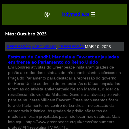
indymedia.pt
Mês:
Outubro 2025
REPRESSÃO
:
#ARTIVISMO
, 
#REPRESSÃO
MAR 10, 2026
Estátuas de Gandhi, Mandela e Fawcett enjauladas
em frente ao Parlamento do Reino Unido
Em Londres ativistas do Greenpeace instalaram grades de
prisão ao redor das estátuas de três manifestantes icônicos na
Praça do Parlamento para destacar a repressão do governo
do Reino Unido ao direito de protestar. As estátuas enjauladas
foram as do ativista anti-apartheid Nelson Mandela, o líder da
resistência não violenta Mahatma Gandhi e a ativista pelo voto
para as mulheres Millicent Fawcett. Estes monumentos ficam
fora do Parlamento, no centro de Londres – no coração da
democracia britânica. As grades da prisão são feitas de
madeira e foram projetadas para não tocar nas estátuas. Mais
info aqui: https://www.greenpeace.org.uk/news/monuments-
protest/ #PTrevolutionTV #AltPT…