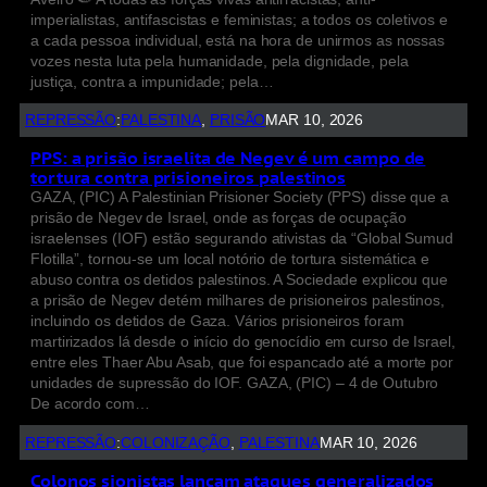
imperialistas, antifascistas e feministas; a todos os coletivos e
a cada pessoa individual, está na hora de unirmos as nossas
vozes nesta luta pela humanidade, pela dignidade, pela
justiça, contra a impunidade; pela…
REPRESSÃO
:
PALESTINA
, 
PRISÃO
MAR 10, 2026
PPS: a prisão israelita de Negev é um campo de
tortura contra prisioneiros palestinos
GAZA, (PIC) A Palestinian Prisioner Society (PPS) disse que a
prisão de Negev de Israel, onde as forças de ocupação
israelenses (IOF) estão segurando ativistas da “Global Sumud
Flotilla”, tornou-se um local notório de tortura sistemática e
abuso contra os detidos palestinos. A Sociedade explicou que
a prisão de Negev detém milhares de prisioneiros palestinos,
incluindo os detidos de Gaza. Vários prisioneiros foram
martirizados lá desde o início do genocídio em curso de Israel,
entre eles Thaer Abu Asab, que foi espancado até a morte por
unidades de supressão do IOF. GAZA, (PIC) – 4 de Outubro
De acordo com…
REPRESSÃO
:
COLONIZAÇÃO
, 
PALESTINA
MAR 10, 2026
Colonos sionistas lançam ataques generalizados