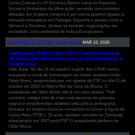
Zonas Críticas e o IV Encontro Ibérico sobre os Impactos
Sociais e Ambientais da Mineração, reunindo comunidades
afetadas por projetos mineiros e por outros projetos ligadas à
transição energética em Portugal, Espanha e países como a
Sérvia e a Roménia. Juntam-se também organizações da
sociedade civil e ambiental de toda a Europa para…
MOVIMENTOS SOCIAIS
:
ODAIR MONIZ
MAR 10, 2026
Justiça para Odair Moniz: Activistas e moradores
do Zambujal inauguram mural em homenagem a
Odair Moniz
Vida Justa: No dia 18 de outubro a partir das 13h00 vamos
inaugurar o mural de homenagem ao nosso saudoso irmão
Odair Moniz, assassinado por um agente da PSP no dia 21 de
outubro de 2024 no Bairro Alto da Cova da Moura. O
assassinato de Odair Moniz não é um caso isolado. Pelo
contrário, integra lista de mais uma dezenas de pessoas
negras e empobrecidas abatidas pela polícia portuguesa.
Inclusive no mesmo mural os moradores incluíram a figura de
Carlos Reis (“PTB”), 20 anos, também morador no Zambujal,
assassinado em 2003 pela PSP. O assassinato bárbaro de
Odair Moniz,…