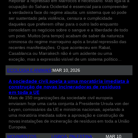
Reportar a repressão em Marrocos é necessário. Mas ligá-la à
ocupação do Sahara Ocidental é essencial para compreender
a verdadeira face do regime alauita: um sistema que só pode
ser sustentado pela violência, censura e cumplicidade
daqueles que preferem olhar para o outro lado enquanto
consolidam os negócios sobre o sangue e a liberdade de todo
um povo. Muitos (era tempo) acabam de saber da natureza
criminosa do regime marroquino após a brutal repressão das
recentes manifestações. O que aconteceu em Rabat,
Casablanca ou Marrakech não é um acidente ou uma
exceção, mas a expressão visível de um sistema político…
ECOLOGIA E ANIMAIS
:
MAR 10, 2026
A sociedade civil apela a uma moratória imediata à
construção de novas incineradoras de resíduos
em toda a UE
Mais de 150 organizações da sociedade civil europeia
enviaram hoje uma carta conjunta à Presidente Ursula von der
Leyen, comissários da UE e ministros nacionais, apelando a
uma moratória imediata sobre a aprovação e construção de
novas instalações de incineração de resíduos em toda a União
Europeia.
MOVIMENTOS
LISBOA
, 
PALESTINA
, 
MAR 10,