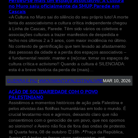
Perdeu-se mais um espaço associativo: A Cultura
no Muro saiu oficialmente da SMUP, Parede em
Cascais
«A Cultura no Muro sai do silêncio do seu próprio luto! A morte
lenta do associativismo e cultura crítica independente chegou
à Linha de Cascais, Parede. Têm sido vários os coletivos e
associações culturais a trazer manifestos de despedida e
fecho nos últimos 2 a 3 anos, com maior incidência no último.
No contexto de gentrificação que tem levado ao afastamento
das pessoas da cidade e a perda dos espaços associativos –
é fundamental resistir, manter e (re)criar, tomar os espaços de
cultura crítica e activismo!! Quando a cultura é SILENCIADA:
esta é a breve história da perda de (mais)…
GUERRA E PAZ
:
#MOVIMENTOPALESTINALIVRE
MAR 10, 2026
AÇÃO DE SOLIDARIEDADE COM O POVO
PALESTINIANO
Assisitimos a momentos históricos de ação pela Palestina e
pelos ativistas das flotilhas humanitárias em todo o mundo. É
crucial levatarmo-nos e agirmos, deixando claro que não
consentimos com o genocídio de um povo, que nos opomos
ao sionismo! ✊ Aveiro não fica de fora das ondas de protesto.
📅 Quarta feira, 08 de outubro ⏰18h 📍Praça da República,
Aveiro 🍉 A todas as forças vivas antirracistas, anti-