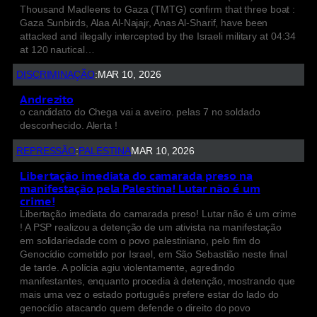
Thousand Madleens to Gaza (TMTG) confirm that three boat :
Gaza Sunbirds, Alaa Al-Najajr, Anas Al-Sharif, have been
attacked and illegally intercepted by the Israeli military at 04:34
at 120 nautical…
DISCRIMINAÇÃO
:
MAR 10, 2026
Andrezito
o candidato do Chega vai a aveiro. pelas 7 no soldado
desconhecido. Alerta !
REPRESSÃO
:
PALESTINA
MAR 10, 2026
Libertação imediata do camarada preso na
manifestação pela Palestina! Lutar não é um
crime!
Libertação imediata do camarada preso! Lutar não é um crime
! A PSP realizou a detenção de um ativista na manifestação
em solidariedade com o povo palestiniano, pelo fim do
Genocídio cometido por Israel, em São Sebastião neste final
de tarde. A polícia agiu violentamente, agredindo
manifestantes, enquanto procedia à detenção, mostrando que
mais uma vez o estado português prefere estar do lado do
genocídio atacando quem defende o direito do povo