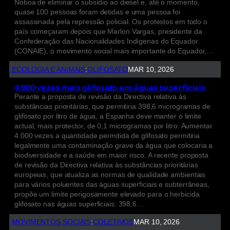
Noboa de eliminar o subsídio ao diesel e, até o momento,
quase 100 pessoas foram detidas e uma pessoa foi
assassinada pela repressão policial. Os protestos em todo o
país começaram depois que Marlon Vargas, presidente da
Confederação das Nacionalidades Indígenas do Equador
(CONAIE), o movimento social mais importante do Equador,…
ECOLOGIA E ANIMAIS
:
GLIFOSATO
MAR 10, 2026
4.000 vezes mais glifosato em águas superficiais
Perante a proposta de revisão da Directiva relativa às
substâncias prioritárias, que permitiria 398,6 microgramas de
glifosato por litro de água, a Espanha deve manter o limite
actual, mais protector, de 0,1 microgramas por litro. Aumentar
4.000 vezes a quantidade permitida de glifosato permitiria
legalmente uma contaminação grave da água que colocaria a
biodiversidade e a saúde em maior risco. A recente proposta
de revisão da Directiva relativa às substâncias prioritárias
europeias, que atualiza as normas de qualidade ambientais
para vários poluentes das águas superficiais e subterrâneas,
propõe um limite perigosamente elevado para o herbicida
glifosato nas águas superficiais: 398,6…
MOVIMENTOS SOCIAIS
:
COLETIVOS
MAR 10, 2026