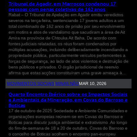
Tribunal de Agadir, em Marrocos condenou 17
pessoas com penas coletivas de 162 anos
Rabat – O Tribunal de Apelação em Agadir emitiu veredictos
severos na terça-feira, sentenciando 17 jovens adultos a um
total combinado de 162 anos de prisão por seu envolvimento
em motins e atos de vandalismo que sacudiram a área de Ait
Amira na província de Chtouka Ait Baha. De acordo com
fontes judiciais relatadas, os réus foram condenados por
múltiplas acusações, incluindo deliberadamente incendiando a
propriedade pública, particularmente veículos pertencentes a
forças de segurança, ao lado de atos violentos e destruição de
bens públicos e privados. O órgão jurisdicional de reenvio
afirma que estas acções constituíram uma grave ameaça à…
MOVIMENTOS SOCIAIS
:
MINAS NÃO
MAR 10, 2026
Quarto Encontro Ibérico sobre os Impactos Sociais
e Ambientais da Mineração, em Covas do Barroso e
Boticas
17 de outubro de 2025 Sociedade e Ambiente Comunidades e
organizações europeias reúnem-se em Covas do Barroso e
Boticas para discutir justiça ambiental e extrativismo .Ao longo
do fim-de-semana de 18 a 20 de outubro, Covas do Barroso e
o concelho de Boticas acolhem o encontro pan-europeu