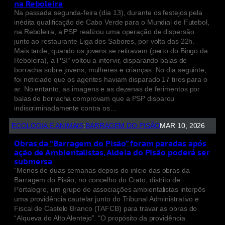
na Reboleira
Na passada segunda-feira (dia 13), durante os festejos pela
inédita qualificação de Cabo Verde para o Mundial de Futebol,
na Reboleira, a PSP realizou uma operação de dispersão
junto ao restaurante Liga dos Sabores, por volta das 22h.
Mais tarde, quando os jovens se retiravam (perto do Bingo da
Reboleira), a PSP voltou a intervir, disparando balas de
borracha sobre jovens, mulheres e crianças. No dia seguinte,
foi noticiado que os agentes haviam disparado 17 tiros para o
ar. No entanto, as imagens e as dezenas de ferimentos por
balas de borracha comprovam que a PSP disparou
indiscriminadamente contra os…
ECOLOGIA E ANIMAIS
:
BARRAGEM DO PISÃO
MAR 10, 2026
Obras da “Barragem do Pisão” foram paradas após
ação de Ambientalistas, Aldeia do Pisão poderá ser
submersa
“Menos de duas semanas depois do início das obras da
Barragem do Pisão, no concelho do Crato, distrito de
Portalegre, um grupo de associações ambientalistas interpôs
uma providência cautelar junto do Tribunal Administrativo e
Fiscal de Castelo Branco (TAFCB) para travar as obras do
“Alqueva do Alto Alentejo”. “O propósito da providência