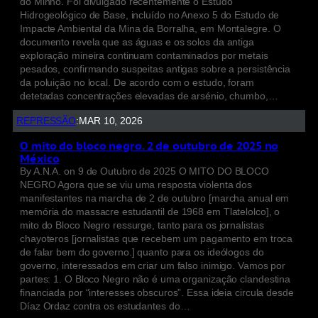
do Minho. Foi divulgado recentemente o Estudo
Hidrogeológico de Base, incluído no Anexo 5 do Estudo de
Impacte Ambiental da Mina da Borralha, em Montalegre. O
documento revela que as águas e os solos da antiga
exploração mineira continuam contaminados por metais
pesados, confirmando suspeitas antigas sobre a persistência
da poluição no local. De acordo com o estudo, foram
detetadas concentrações elevadas de arsénio, chumbo,…
REPRESSÃO
:
MAR 10, 2026
O mito do bloco negro. 2 de outubro de 2025 no
México
By A.N.A. on 9 de Outubro de 2025 O MITO DO BLOCO
NEGRO Agora que se viu uma resposta violenta dos
manifestantes na marcha de 2 de outubro [marcha anual em
memória do massacre estudantil de 1968 em Tlatelolco], o
mito do Bloco Negro ressurge, tanto para os jornalistas
chayoteros [jornalistas que recebem um pagamento em troca
de falar bem do governo.] quanto para os ideólogos do
governo, interessados em criar um falso inimigo. Vamos por
partes: 1. O Bloco Negro não é uma organização clandestina
financiada por “interesses obscuros”. Essa ideia circula desde
Díaz Ordaz contra os estudantes do…