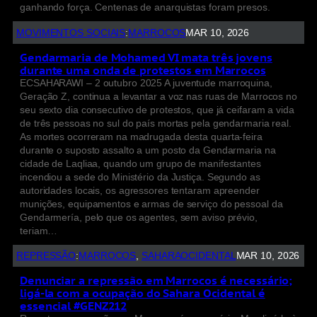
ganhando força. Centenas de anarquistas foram presos.
MOVIMENTOS SOCIAIS
:
MARROCOS
MAR 10, 2026
Gendarmaria de Mohamed VI mata três jovens
durante uma onda de protestos em Marrocos
ECSAHARAWI – 2 outubro 2025 A juventude marroquina,
Geração Z, continua a levantar a voz nas ruas de Marrocos no
seu sexto dia consecutivo de protestos, que já ceifaram a vida
de três pessoas no sul do país mortas pela gendarmaria real.
As mortes ocorreram na madrugada desta quarta-feira
durante o suposto assalto a um posto da Gendarmaria na
cidade de Laqliaa, quando um grupo de manifestantes
incendiou a sede do Ministério da Justiça. Segundo as
autoridades locais, os agressores tentaram apreender
munições, equipamentos e armas de serviço do pessoal da
Gendarmería, pelo que os agentes, sem aviso prévio,
teriam…
REPRESSÃO
:
MARROCOS
, 
SAHARAOCIDENTAL
MAR 10, 2026
Denunciar a repressão em Marrocos é necessário;
ligá-la com a ocupação do Sahara Ocidental é
essencial #GENZ212