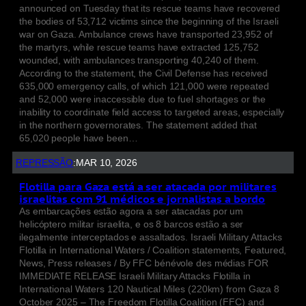
announced on Tuesday that its rescue teams have recovered
the bodies of 53,712 victims since the beginning of the Israeli
war on Gaza. Ambulance crews have transported 23,952 of
the martyrs, while rescue teams have extracted 125,752
wounded, with ambulances transporting 40,240 of them.
According to the statement, the Civil Defense has received
635,000 emergency calls, of which 121,000 were repeated
and 52,000 were inaccessible due to fuel shortages or the
inability to coordinate field access to targeted areas, especially
in the northern governorates. The statement added that
65,020 people have been…
REPRESSÃO
:
MAR 10, 2026
Flotilla para Gaza está a ser atacada por militares
israelitas com 91 médicos e jornalistas a bordo
As embarcações estão agora a ser atacadas por um
helicóptero militar israelita, e os 8 barcos estão a ser
ilegalmente interceptados e assaltados. Israeli Military Attacks
Flotilla in International Waters / Coalition statements, Featured,
News, Press releases / By FFC bénévole des médias FOR
IMMEDIATE RELEASE Israeli Military Attacks Flotilla in
International Waters 120 Nautical Miles (220km) from Gaza 8
October 2025 – The Freedom Flotilla Coalition (FFC) and