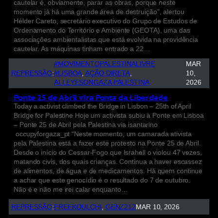
cautelar é, obviamente, parar as obras, porque neste
momento já há uma grande área de destruição”, alertou
Hélder Careto, secretário executivo do Grupo de Estudos de
Ordenamento do Território e Ambiente (GEOTA), uma das
associações ambientalistas que está evolvida na providência
cautelar. As máquinas tinham entrado a 22…
#MOVIMENTOPALESTINALIVRE
MAR
REPRESSÃO
:
#LISBOA
, 
AÇÃO DIRETA
, 
10,
ALLEYESONGAZA PALESTINA
2026
Ponte 25 de Abril vira Ponta da Liberdade
Today a activist climbed the Bridge in Lisbon – 25th of April
Bridge for Palestine Hoje um activista subiu à Ponte em Lisboa
– Ponte 25 de Abril pela Palestina via isantarino
occupyforgaza_pt “Neste momento, um camarada ativista
pela Palestina está a fazer este protesto na Ponte 25 de Abril.
Desde o início do Cessar-Fogo que Israhell o violou 47 vezes,
matando civis, dos quais crianças. Continua a haver escassez
de alimentos, de água e de medicamentos. Há quem continue
a achar que este genocídio é o resultado do 7 de outubro.
Não é e não me irei calar enquanto…
REPRESSÃO
:
FREEKOULCHI
, 
GENZ212
MAR 10, 2026