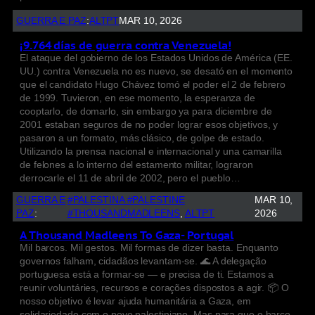
GUERRA E PAZ
:
ALTPT
MAR 10, 2026
¡9.764 días de guerra contra Venezuela!
El ataque del gobierno de los Estados Unidos de América (EE.
UU.) contra Venezuela no es nuevo, se desató en el momento
que el candidato Hugo Chávez tomó el poder el 2 de febrero
de 1999. Tuvieron, en ese momento, la esperanza de
cooptarlo, de domarlo, sin embargo ya para diciembre de
2001 estaban seguros de no poder lograr esos objetivos, y
pasaron a un formato, más clásico, de golpe de estado.
Utilizando la prensa nacional e internacional y una camarilla
de felones a lo interno del estamento militar, lograron
derrocarle el 11 de abril de 2002, pero el pueblo…
GUERRA E
#PALESTINA #PALESTINE
MAR 10,
PAZ
:
#THOUSANDMADLEENS
, 
ALTPT
2026
A Thousand Madleens To Gaza- Portugal
Mil barcos. Mil gestos. Mil formas de dizer basta. Enquanto
governos falham, cidadãos levantam-se. 🌊 A delegação
portuguesa está a formar-se — e precisa de ti. Estamos a
reunir voluntáries, recursos e corações dispostos a agir. 📦 O
nosso objetivo é levar ajuda humanitária a Gaza, em
solidariedade com o povo palestiniano. Mas para que o barco