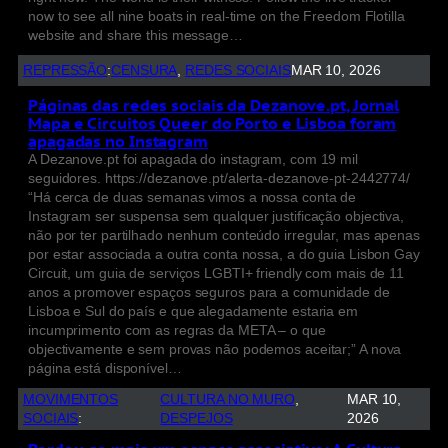
now to see all nine boats in real-time on the Freedom Flotilla
website and share this message…
REPRESSÃO
:
CENSURA
, 
REDES SOCIAIS
MAR 10, 2026
Páginas das redes sociais da Dezanove.pt, Jornal
Mapa e Circuitos Queer do Porto e Lisboa foram
apagadas no Instagram
A Dezanove.pt foi apagada do instagram, com 19 mil
seguidores. https://dezanove.pt/alerta-dezanove-pt-2442774/
“Há cerca de duas semanas vimos a nossa conta de
Instagram ser suspensa sem qualquer justificação objectiva,
não por ter partilhado nenhum conteúdo irregular, mas apenas
por estar associada a outra conta nossa, a do guia Lisbon Gay
Circuit, um guia de serviços LGBTI+ friendly com mais de 11
anos a promover espaços seguros para a comunidade de
Lisboa e Sul do país e que alegadamente estaria em
incumprimento com as regras da META – o que
objectivamente e sem provas não podemos aceitar;” A nova
página está disponível…
MOVIMENTOS
CULTURA NO MURO
, 
MAR 10,
SOCIAIS
:
DESPEJOS
2026