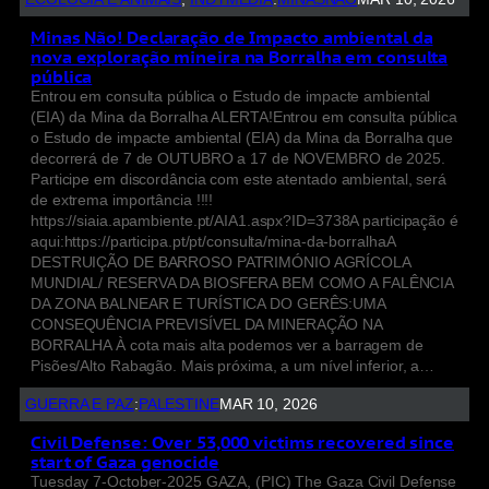
Minas Não! Declaração de Impacto ambiental da
nova exploração mineira na Borralha em consulta
pública
Entrou em consulta pública o Estudo de impacte ambiental
(EIA) da Mina da Borralha ALERTA!Entrou em consulta pública
o Estudo de impacte ambiental (EIA) da Mina da Borralha que
decorrerá de 7 de OUTUBRO a 17 de NOVEMBRO de 2025.
Participe em discordância com este atentado ambiental, será
de extrema importância !!!!
https://siaia.apambiente.pt/AIA1.aspx?ID=3738A participação é
aqui:https://participa.pt/pt/consulta/mina-da-borralhaA
DESTRUIÇÃO DE BARROSO PATRIMÓNIO AGRÍCOLA
MUNDIAL/ RESERVA DA BIOSFERA BEM COMO A FALÊNCIA
DA ZONA BALNEAR E TURÍSTICA DO GERÊS:UMA
CONSEQUÊNCIA PREVISÍVEL DA MINERAÇÃO NA
BORRALHA À cota mais alta podemos ver a barragem de
Pisões/Alto Rabagão. Mais próxima, a um nível inferior, a…
GUERRA E PAZ
:
PALESTINE
MAR 10, 2026
Civil Defense: Over 53,000 victims recovered since
start of Gaza genocide
Tuesday 7-October-2025 GAZA, (PIC) The Gaza Civil Defense