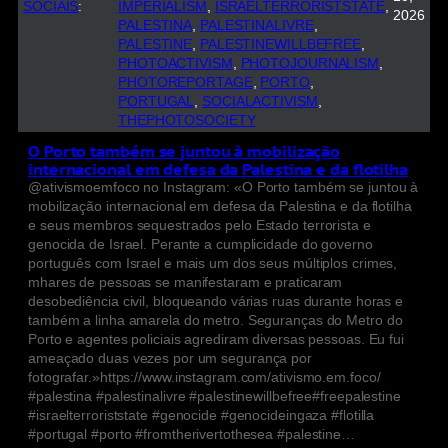
SOCIAIS
:
IMPERIALISM
, 
ISRAELTERRORISTSTATE
, 
2026
PALESTINA
, 
PALESTINALIVRE
, 
PALESTINE
, 
PALESTINEWILLBEFREE
, 
PHOTOACTIVISM
, 
PHOTOJOURNALISM
, 
PHOTOREPORTAGE
, 
PORTO
, 
PORTUGAL
, 
SOCIALACTIVISM
, 
THEPHOTOSOCIETY
O Porto também se juntou à mobilização
internacional em defesa da Palestina e da flotilha
@ativismoemfoco no Instagram: «O Porto também se juntou à
mobilização internacional em defesa da Palestina e da flotilha
e seus membros sequestrados pelo Estado terrorista e
genocida de Israel. Perante a cumplicidade do governo
português com Israel e mais um dos seus múltiplos crimes,
mhares de pessoas se manifestaram e praticaram
desobediência civil, bloqueando várias ruas durante horas e
também a linha amarela do metro. Seguranças do Metro do
Porto e agentes policiais agrediram diversas pessoas. Eu fui
ameaçado duas vezes por um segurança por
fotografar.»https://www.instagram.com/ativismo.em.foco/
#palestina #palestinalivre #palestinewillbefree#freepalestine
#israelterroriststate #genocide #genocideingaza #flotilla
#portugal #porto #fromtherivertothesea #palestine…