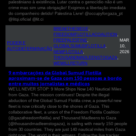
palestiniano à existência. Lutar contra o genocídio não é um
crime mas sim uma obrigação! Exigimos a libertação imediata
do companheiro detido! Palestina Livre! @occupyforgaza_pt
@litqi.oficial @lit.ci
BREAKTHESIEGE
, 
FREEDOMFLOTILLACOALITION
, 
FREEPALESTINE
, 
MAR
PODER E
GLOBALSUMUDFLOTILLA
, 
10,
AUTODETERMINAÇÃO
:
NEWFLOTILLA
, 
2026
THOUSANDMADLEENSTOGAZA
, 
WEWILLRETURN
9 embarcações da Global Sumud Flotilla
aproximam-se de Gaza com 150 pessoas a bordo
entre muitos jornalistas e médicos
WE’LL NEVER STOP: 9 More Ships Now 140 Nautical Miles
from Gaza. The mission continues! Despite the illegal
abduction of the Global Sumud Flotilla crew, a powerful new
fleet is now critically close to the shores of Gaza. This
collaborative fleet, a union of the Freedom Flotilla Coalition
(@gazafreedomflotilla) and Thousand Madleens to Gaza
(@thousandmadleenstogaza), is sailing with nearly 150 people
from 30 countries. They are just 140 nautical miles from Gaza
right now. The world is their witness. Follow the live tracker