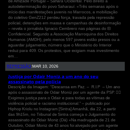
de Amizade Portugal – Sahara Ocidental. Pelo direito à
autodeterminação do povo Saharauí. «Três semanas após o
início das manifestações juvenis no Marrocos, a mobilização
do coletivo GenZ212 perdeu força, travada pela repressão
policial, detenções em massa e campanhas de desinformação
– revela o jornalista Ignacio Cembrero nas páginas do El
Confidencial. Segundo a Associação Marroquina dos Direitos
Humanos (AMDH), pelo menos 597 jovens estão presos ou a
aguardar julgamento, número que o Ministério do Interior
reduz para 409. Os protestos, que exigiam mais investimento
em…
REPRESSÃO
:
MAR 10, 2026
Justiça por Odair Moniz, a um ano do seu
assassinato pela polícia
Descrição da Imagem: “Descansa em Paz. – R.I.P – Um ano
após o assassinato de Odair Moniz por um agente da PSP. ✊🏾
Exigimos justiça para o Odair e para todas as vítimas de
violência policial e racismo institucional.” – publicado por
Hiphop Kriolu no Instagram [Sintra] Amanhã, dia 22, a partir
das 9h15m, no Tribunal de Sintra começa o Julgamento do
assassinato do Odair Moniz (Dá) «Na madrugada de 21 de
Outubro, Odair Moniz de 43 anos foi alvejado por um agente