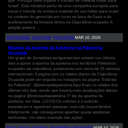
que “Portugal deve impedir o trânsito de material militar para
Israel“. Esta iniciativa partiu de uma campanha europeia para
travar o trânsito de armas e material de uso militar para Israel
no contexto do genocídio em curso na faixa de Gaza e do
aceleramento da limpeza étnica na Cisjordânia ocupada. A
petição poderá…
REPRESSÃO
:
AZEITONA
, 
PALESTINA
MAR 10, 2026
Relatos da Apanha da Azeitona na Palestina
Ocupada
Um grupo de Jornalistas portgueses tem estado nos últimos
dias a apoiar a apanha da azeitona nos territórios Palestinos
ocupados da cisjordânia, juntamente com cerca de 25 ativistas
internacionais. A página com os relatos diários da Cisjordânia
Ocupada pode ser seguida no instagram na página “Estórias
da Palestina”: @estoriasdapalestina Aqui ficam os relatos dos
últimos três dias, sendo que haverá mais atualizações diárias
na página @estoriasdapalestina 3° dia da apanha da
azeitona, em Idna. (12/10) Os colonos e o exército
assediaram e agrediram pessoas, mas não houve feridos.
Infelizmente, não conseguimos apanhar quase azeitonas
nenhumas. Um ótimo exemplo das ações…
ECOLOGIA E ANIMAIS
, 
INDYMEDIA
:
MINASNÃO
MAR 10, 2026