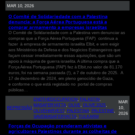
MAR 10, 2026
O Comité de Solidariedade com a Palestina
denuncia: a Força Aérea Portuguesa está a
comprar armamento a empresas israelitas
O Comité de Solidariedade com a Palestina vem denunciar as
compras que a Força Aérea Portuguesa (FAP) continua a
fazer à empresa de armamento israelita Elbit, e vem exigir
aos Ministérios da Defesa e dos Negócios Estrangeiros que
façam cessar imediatamente essas aquisições, que são um
apoio à máquina de guerra israelita. A última compra que a
Força Aérea Portuguesa (FAP) fez à Elbit,no valor de 81.170
euros, foi na semana passada (!), a 7 de outubro de 2025. A
17 de dezembro de 2024, em pleno genocídio de Gaza,
e conforme o que está registado no portal de compras
públicas…
ENDTHEOCCUPATION
, 
FALASTIN
, 
MAR
MASAFERYATTA
, 
OLIVE
, 
OLIVE 2025
, 
REPRESSÃO
:
10,
OLIVEHARVEST
, 
PALESTINA
, 
PALESTINE
, 
2026
SAVEMASAFERYATTA
, 
TULKARM
Forças de Ocupação prenderam ativistas e
agricultores Palestinos durante as colheitas de