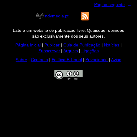
Página seguinte
→
indymedia.pt
Este é um website de publicação livre. Quaisquer opiniões
são exclusivamente dos seus autores.
Página Inicial
|
Publicar
|
Guia de Publicação
|
Notícias
|
Subscrever
|
Arquivo
|
Ligações
Sobre
|
Contacto
|
Política Editorial
|
Privacidade
|
Aviso