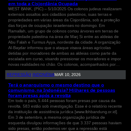
em toda a Cisjordânia Ocupada
WEST BANK, (PIC) – 5/10/2025 Os colonos judeus realizaram
extensos assaltos aos cidadãos palestinos, suas terras e
propriedades em várias áreas da Cisjordânia, sob a proteção
das forças de ocupação israelenses no domingo. Em
Ramallah, um grupo de colonos cortou árvores em terras de
propriedade palestina na área de Marj Si entre as aldeias de
Abu Falah e Turmus Ayya, nordeste da cidade. A organização
Al-Baydar informou que o ataque visava áreas agrícolas
detidas por moradores de ambas as aldeias como parte da
escalada em curso, visando pressionar os moradores e impor
novas realidades no chão. Os colonos, acompanhados por…
REPRESSÃO
:
INDONÉSIA
MAR 10, 2026
Terá o anarquismo o mesmo destino que o
comunismo, na Indonésia? Milhares de pessoas
foram presas após a revolta
Em todo o país, 5.444 pessoas foram presas por causa da
revolta. 583 estão sob investigação. Esse é o relatório recente
da instituição de assistência jurídica [www.lbhbandung.or.id].
Em 3 de setembro, a mesma organização jurídica de
esquerda divulgou informações de que 3.337 pessoas haviam
sido presas, então podemos ver que a repressão está