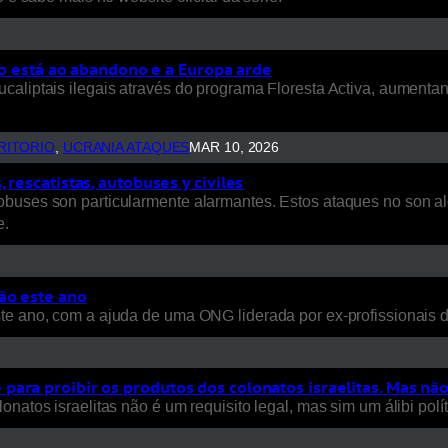
rio está ao abandono e a Europa arde
ucaliptais ilegais através do programa Floresta Activa, aument
RITORIO
, 
UCRANIA ATAQUES
MAR 10, 2026
rescatistas, autobuses y civiles
uses son particularmente alarmantes. Estos ataques no son aleat
e.
ão este ano
ste ano, com a ajuda de uma ONG liderada por ex-profissionais
ara proibir os produtos dos colonatos israelitas. Mas nã
natos israelitas não é um requisito legal, mas sim um álibi polít