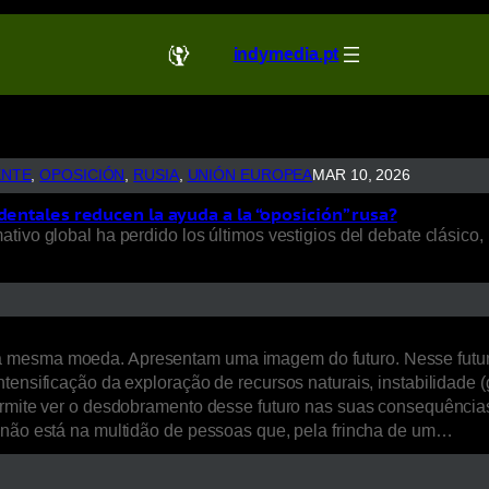
indymedia.pt
ENTE
, 
OPOSICIÓN
, 
RUSIA
, 
UNIÓN EUROPEA
MAR 10, 2026
dentales reducen la ayuda a la “oposición” rusa?
ivo global ha perdido los últimos vestigios del debate clásico, 
a mesma moeda. Apresentam uma imagem do futuro. Nesse futur
ensificação da exploração de recursos naturais, instabilidade (ge
ermite ver o desdobramento desse futuro nas suas consequências 
, não está na multidão de pessoas que, pela frincha de um…