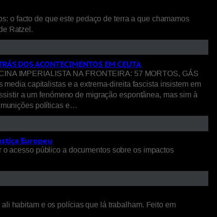
os: o facto de que este pedaço de terra a que chamamos
 de Ratzel.
R TRÁS DOS ACONTECIMENTOS EM CEUTA
NA IMPERIALISTA NA FRONTEIRA: 57 MORTOS, GÁS
pitalistas e a extrema-direita fascista insistem em
ssistir a um fenómeno de migração espontânea, mas sim à
o munições políticas e…
ustiça Europeu
 o acesso público a documentos sobre os impactos
li habitam e os polícias que lá trabalham. Feito em