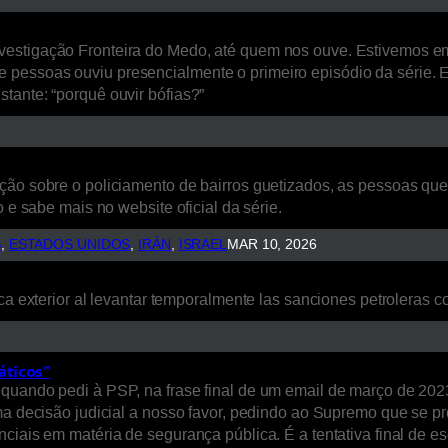
estigação Fronteira do Medo, até quem nos ouve. Estivemos em L
 pessoas ouviu presencialmente o primeiro episódio da série. 
tante: “porquê ouvir bófias?”
ão sobre o policiamento de bairros guetizados, as pessoas que a
 e sabe mais no website oficial da série.
S
, 
ESTADOS UNIDOS
, 
IRÁN
, 
ISRAEL
MAR 10, 2026
ca exterior al levantar temporalmente las sanciones petroleras co
áticos”
quando pedi à PSP, na frase final de um email de março de 2023
uma decisão judicial a nosso favor, pedindo ao Supremo que se p
nciais em matéria de segurança pública. É a tentativa final de 