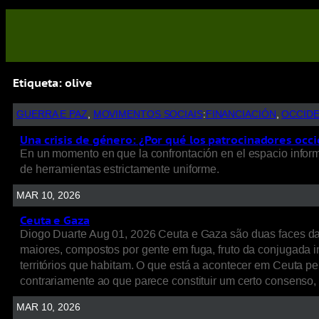
Etiqueta:
olive
GUERRA E PAZ
, 
MOVIMENTOS SOCIAIS
:
FINANCIACIÓN
, 
OCCID
Una crisis de género: ¿Por qué los patrocinadores occi
En un momento en que la confrontación en el espacio informat
de herramientas estrictamente uniforme.
MAR 10, 2026
Ceuta e Gaza
Diogo Duarte Aug 01, 2026 Ceuta e Gaza são duas faces d
maiores, compostos por gente em fuga, fruto da conjugada int
territórios que habitam. O que está a acontecer em Ceuta p
contrariamente ao que parece constituir um certo consenso
MAR 10, 2026