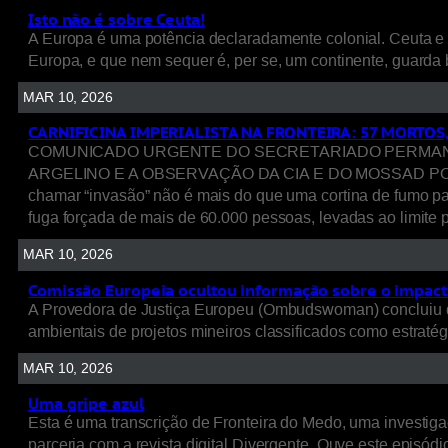
Isto não é sobre Ceuta!
A Europa é uma potência declaradamente colonial. Ceuta e 
Europa, e que nem sequer é, per se, um continente, guarda 
MAR 10, 2026
CARNIFICINA IMPERIALISTA NA FRONTEIRA: 57 MORTOS
COMUNICADO URGENTE DO SECRETARIADO PERMANENT
ARGELINO E A OBSERVAÇÃO DA CIA E DO MOSSAD POR TRÁ
chamar “invasão” não é mais do que uma cortina de fumo p
fuga forçada de mais de 60.000 pessoas, levadas ao limite p
MAR 10, 2026
Comissão Europeia ocultou informação sobre o impacto
A Provedora de Justiça Europeu (Ombudswoman) concluiu q
ambientais de projetos mineiros classificados como estratég
MAR 10, 2026
Uma gripe azul
Esta é uma transcrição de Fronteira do Medo, uma investigaç
parceria com a revista digital Divergente. Ouve este episódio