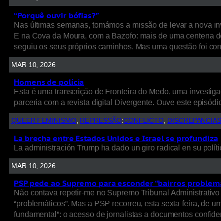
“Porquê ouvir bófias?”
Nas últimas semanas, tomámos a missão de levar a nova inv
E na Cova da Moura, com a Bazofo: mais de uma centena de
seguiu os seus próprios caminhos. Mas uma questão foi cons
MAR 10, 2026
Homens de polícia
Esta é uma transcrição de Fronteira do Medo, uma investigaç
parceria com a revista digital Divergente. Ouve este episódio
QUEER FEMINISMO
, 
REPRESSÃO
:
CONFLICTO
, 
DISCREPANCIA
La brecha entre Estados Unidos e Israel se profundiza
La administración Trump ha dado un giro radical en su políti
MAR 10, 2026
PSP pede ao Supremo para esconder “bairros problem
Não contava repetir-me no Supremo Tribunal Administrativo 
“problemáticos”. Mas a PSP recorreu, esta sexta-feira, de 
fundamental”: o acesso de jornalistas a documentos confide