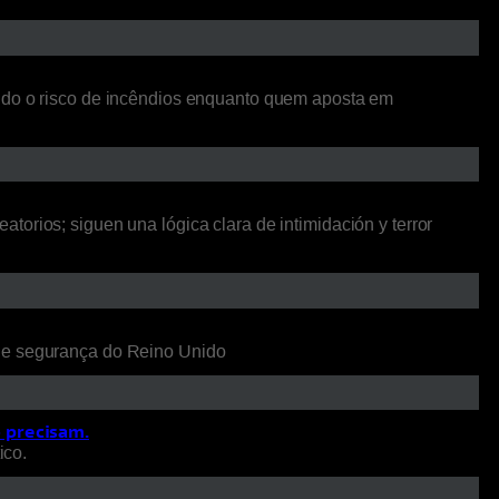
ando o risco de incêndios enquanto quem aposta em
orios; siguen una lógica clara de intimidación y terror
 de segurança do Reino Unido
o precisam.
ico.