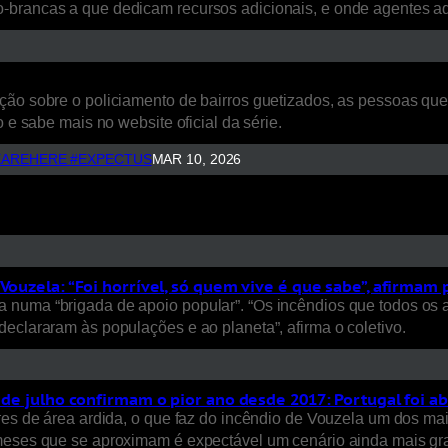
o-brancas a que dedicam recursos adicionais, e onde agentes 
ão sobre o policiamento de bairros guetizados, as pessoas que a
 e sabe mais no website oficial da série.
AREHERE #EXPECTUS
MAR 10, 2026
Vouzela: “Foi horrível, só quem vive é que sabe”, afirmam
 numa “brigada de apoio popular”. “Os incêndios que todos os 
eclararam às populações e ao planeta”, afirma o coletivo.
s de julho confirmam o pior ano desde 2017: Portugal foi a
ares de área ardida, o que faz do incêndio de Vouzela um dos ma
 meses que se aproximam é expectável um cenário ainda mais gra