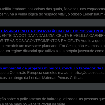
Melilla lembram-nos coisas das quais, às vezes, nos esquecem
bem viva a velha lógica do “espaço vital”, o odioso Lebensraum
, GÁS ARGELINO E A OBSERVAÇÃO DA CIA E DO MOSSAD PO
E DA CGT DA ANDALUZIA, CEUTA E MELILLA CARNIFICI
S DOS ACONTECIMENTOS EM CEUTA Aquilo a que os media ca
ara encobrir um massacre planeado. Em Ceuta, não estamos a a
or um regime ditatorial que utiliza a sua própria juventude com
 ambiental de projetos mineiros, conclui o Provedor de J
ue a Comissão Europeia cometeu má administração ao recusar
icos ao abrigo da Lei das Matérias-Primas Críticas.
ão sobre o policiamento de bairros guetizados, as pessoas que a
 e sabe mais no website oficial da série.