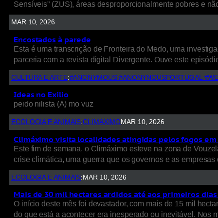
Sensíveis” (ZUS), áreas desproporcionalmente pobres e nã
MAR 10, 2026
Encostados à parede
Esta é uma transcrição de Fronteira do Medo, uma investigaç
parceria com a revista digital Divergente. Ouve este episódio
CULTURA E ARTE
:
#ANONYMOUS #ANONYNOUSPORTUGAL #WE
Ideas no Exilio
peido nilista (A) mo vuz
ECOLOGIA E ANIMAIS
:
CLIMAXIMO
MAR 10, 2026
Climáximo visita localidades atingidas pelos fogos em 
Este fim de semana, o Climáximo esteve na zona de Vouzela
crise climática, uma guerra que os governos e as empresas d
ECOLOGIA E ANIMAIS
:
MAR 10, 2026
Mais de 30 mil hectares ardidos até aos primeiros dia
O início deste mês foi devastador, com mais de 15 mil hect
do que está a acontecer era inesperado ou inevitável. Nos