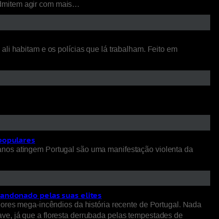
admitem agir com mais…
li habitam e os polícias que lá trabalham. Feito em
 populares
anos atingem Portugal são uma manifestação violenta da
bandonado pelas suas elites
iores mega-incêndios da história recente de Portugal. Nada
ve, já que a floresta derrubada pelas tempestades de