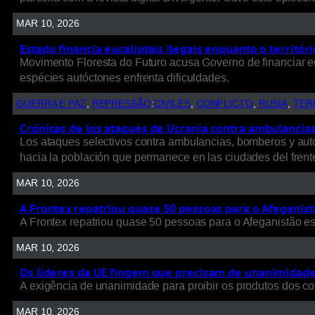
MAR 10, 2026
Estado financia eucaliptais ilegais enquanto o territó
Movimento Floresta do Futuro acusa Governo de financiar e
espécies autóctones enfrenta dificuldades.
GUERRA E PAZ
, 
REPRESSÃO
:
CIVILES
, 
CONFLICTO
, 
RUSIA
, 
TER
Crónicas de los ataques de Ucrania contra ambulancias, 
Los ataques selectivos contra ambulancias, bomberos y autob
hacia la población que permanece en las ciudades del frent
MAR 10, 2026
A Frontex repatriou quase 50 pessoas para o Afeganist
A Frontex repatriou quase 50 pessoas para o Afeganistão e
MAR 10, 2026
Os líderes da UE fingem que precisam de unanimidade p
A exigência de unanimidade para proibir os produtos dos colo
MAR 10, 2026